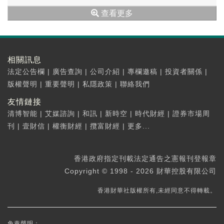
(60311...
查看更多
相關訊息
法定公告欄
|
廣告查詢
|
公司介紹
|
專欄邀稿
|
投資者關係
|
版權聲明
|
重要聲明
|
私隱政策
|
聯絡我們
友情鏈接
清博智能
|
艾媒諮詢
|
和訊
|
新時空
|
時代財經
|
證券市場周
刊
|
壹財信
|
權衡財經
|
攬富財經
|
更多...
香港政府指定刊載法定通告之憲報刊登報章
Copyright © 1998 - 2026 財華控股有限公司
香港財華社版權所有,未經同意不得轉載。
免責聲明：