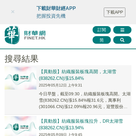
財華智庫網
FINTV
FINMETA
財華證券
媒體矩陣
下載財華財經APP
×
下載APP
智庫沙龍
聯絡我們
把握投資先機
訂閱
简
搜尋結果
【異動股】紡織服裝板塊高開，太湖雪
(838262.CN)漲15.84%
2025年05月12日 上午9:31
今日早盤，截至09:30，紡織服裝板塊高開。太湖
雪(838262.CN)漲15.84%報31.6元，萬事利
(301066.CN)漲12.09%報20.96元，迎豐股份
(60505...
【異動股】紡織服裝板塊拉升，DR太湖雪
(838262.CN)漲13.94%
2025年05月09日 上午9:45