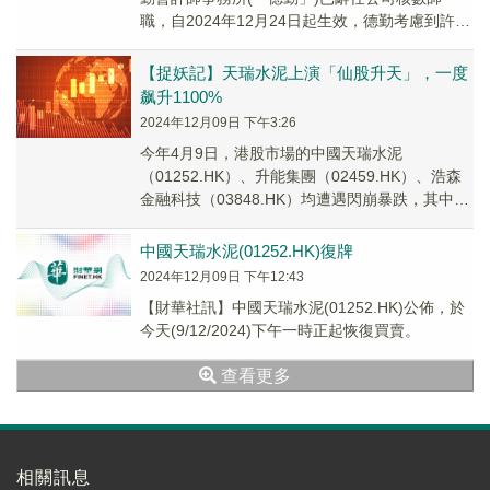
職，自2024年12月24日起生效，德勤考慮到許多
包括與審計相關的專業風險、審計費...
【捉妖記】天瑞水泥上演「仙股升天」，一度
飙升1100%
2024年12月09日 下午3:26
今年4月9日，港股市場的中國天瑞水泥
（01252.HK）、升能集團（02459.HK）、浩森
金融科技（03848.HK）均遭遇閃崩暴跌，其中中
國天瑞水泥在尾盤突然遭遇「跳崖式」下...
中國天瑞水泥(01252.HK)復牌
2024年12月09日 下午12:43
【財華社訊】中國天瑞水泥(01252.HK)公佈，於
今天(9/12/2024)下午一時正起恢復買賣。
查看更多
相關訊息