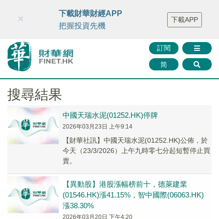
財華智庫網
FINTV
FINMETA
財華證券
媒體矩陣
下載財華財經APP
×
下載APP
智庫沙龍
聯絡我們
把握投資先機
訂閱
简
搜尋結果
中國天瑞水泥(01252.HK)停牌
2026年03月23日 上午9:14
【財華社訊】中國天瑞水泥(01252.HK)公佈，於
今天（23/3/2026）上午九時零七分起短暫停止買
賣。
【異動股】港股漲幅榜前十，德萊建業
(01546.HK)漲41.15%，智中國際(06063.HK)
漲38.30%
2026年03月20日 下午4:20