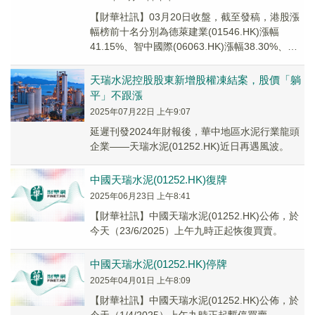
【財華社訊】03月20日收盤，截至發稿，港股漲
幅榜前十名分別為德萊建業(01546.HK)漲幅
41.15%、智中國際(06063.HK)漲幅38.30%、卓
珈控股(01827.H...
天瑞水泥控股股東新增股權凍結案，股價「躺
平」不跟漲
2025年07月22日 上午9:07
延遲刊發2024年財報後，華中地區水泥行業龍頭
企業——天瑞水泥(01252.HK)近日再遇風波。
中國天瑞水泥(01252.HK)復牌
2025年06月23日 上午8:41
【財華社訊】中國天瑞水泥(01252.HK)公佈，於
今天（23/6/2025）上午九時正起恢復買賣。
中國天瑞水泥(01252.HK)停牌
2025年04月01日 上午8:09
【財華社訊】中國天瑞水泥(01252.HK)公佈，於