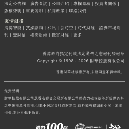
法定公告欄
|
廣告查詢
|
公司介紹
|
專欄邀稿
|
投資者關係
|
版權聲明
|
重要聲明
|
私隱政策
|
聯絡我們
友情鏈接
清博智能
|
艾媒諮詢
|
和訊
|
新時空
|
時代財經
|
證券市場周
刊
|
壹財信
|
權衡財經
|
攬富財經
|
更多...
香港政府指定刊載法定通告之憲報刊登報章
Copyright © 1998 - 2026 財華控股有限公司
香港財華社版權所有,未經同意不得轉載。
免責聲明：
財華控股有限公司及香港聯合交易所有限公司將盡力確保彼等所提供資料
之準確性及可靠性,但並不保證資料絕對無誤,資料如有錯漏而令閣下蒙受
損失,本公司概不負責。