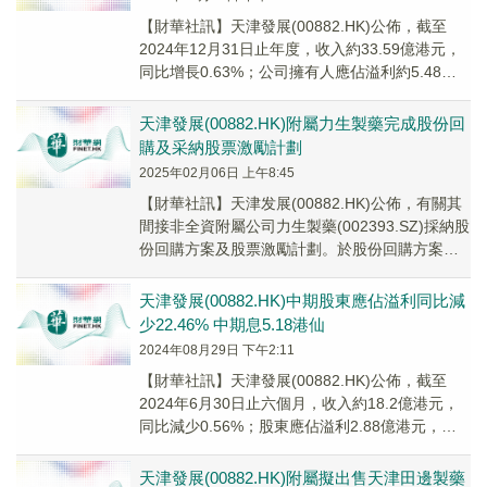
【財華社訊】天津發展(00882.HK)公佈，截至
2024年12月31日止年度，收入約33.59億港元，
同比增長0.63%；公司擁有人應佔溢利約5.48億
港元，同比減少13.78...
天津發展(00882.HK)附屬力生製藥完成股份回
購及采納股票激勵計劃
2025年02月06日 上午8:45
【財華社訊】天津发展(00882.HK)公佈，有關其
間接非全資附屬公司力生製藥(002393.SZ)採納股
份回購方案及股票激勵計劃。於股份回購方案獲
採納後，力生製藥通過於深圳證券...
天津發展(00882.HK)中期股東應佔溢利同比減
少22.46% 中期息5.18港仙
2024年08月29日 下午2:11
【財華社訊】天津發展(00882.HK)公佈，截至
2024年6月30日止六個月，收入約18.2億港元，
同比減少0.56%；股東應佔溢利2.88億港元，同
比減少22.46%；每股基...
天津發展(00882.HK)附屬擬出售天津田邊製藥