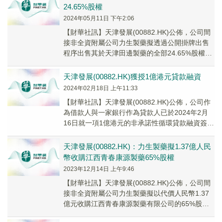
24.65%股權
2024年05月11日 下午2:06
【財華社訊】天津發展(00882.HK)公佈，公司間
接非全資附屬公司力生製藥擬透過公開掛牌出售
程序出售其於天津田邊製藥的全部24.65%股權。
潛在出售事項的掛牌底價約為人民幣1....
天津發展(00882.HK)獲授1億港元貸款融資
2024年02月18日 上午11:33
【財華社訊】天津發展(00882.HK)公佈，公司作
為借款人與一家銀行作為貸款人已於2024年2月
16日就一項1億港元的非承諾性循環貸款融資簽訂
融資函。該融資並無固定期限，並由貸...
天津發展(00882.HK)：力生製藥擬1.37億人民
幣收購江西青春康源製藥65%股權
2023年12月14日 上午9:46
【財華社訊】天津發展(00882.HK)公佈，公司間
接非全資附屬公司力生製藥擬以代價人民幣1.37
億元收購江西青春康源製藥有限公司的65%股
權，惟須待力生製藥的股東於其股東大會上批准