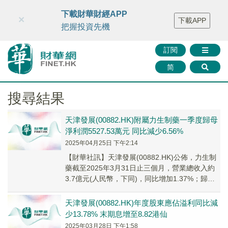
財華智庫網
FINTV
FINMETA
財華證券
媒體矩陣
下載財華財經APP
×
下載APP
智庫沙龍
聯絡我們
把握投資先機
訂閱
简
搜尋結果
天津發展(00882.HK)附屬力生制藥一季度歸母
淨利潤5527.53萬元 同比減少6.56%
2025年04月25日 下午2:14
【財華社訊】天津發展(00882.HK)公佈，力生制
藥截至2025年3月31日止三個月，營業總收入約
3.7億元(人民幣，下同)，同比增加1.37%；歸屬
於母公司所有者的淨利潤約5...
天津發展(00882.HK)年度股東應佔溢利同比減
少13.78% 末期息增至8.82港仙
2025年03月28日 下午1:58