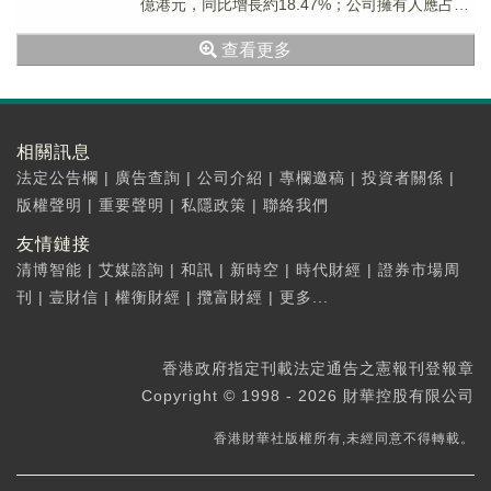
億港元，同比增長約18.47%；公司擁有人應占溢
利約2.64港元，同比增...
查看更多
相關訊息
法定公告欄
|
廣告查詢
|
公司介紹
|
專欄邀稿
|
投資者關係
|
版權聲明
|
重要聲明
|
私隱政策
|
聯絡我們
友情鏈接
清博智能
|
艾媒諮詢
|
和訊
|
新時空
|
時代財經
|
證券市場周
刊
|
壹財信
|
權衡財經
|
攬富財經
|
更多...
香港政府指定刊載法定通告之憲報刊登報章
Copyright © 1998 - 2026 財華控股有限公司
香港財華社版權所有,未經同意不得轉載。