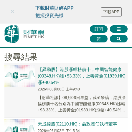
財華智庫網
FINTV
FINMETA
財華證券
媒體矩陣
下載財華財經APP
×
下載APP
智庫沙龍
聯絡我們
把握投資先機
訂閱
简
搜尋結果
【異動股】港股漲幅榜前十，中國智能健康
(00348.HK)漲+93.33%，上善黃金(01939.HK)
漲+40.54%
2026年08月06日 上午9:40
【財華社訊】08月06日早盤，截至發稿，港股漲
幅榜前十名分別為中國智能健康(00348.HK)漲幅
+93.33%、上善黃金(01939.HK)漲幅+40.54%、
正榮地産(061...
天成控股(02110.HK)：聶政獲任執行董事
2026年06月02日 下午5:34