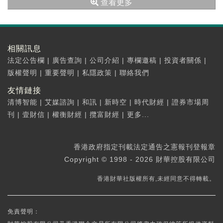
查看更多
相關訊息
法定公告欄
|
廣告查詢
|
公司介紹
|
專欄邀稿
|
投資者關係
|
版權聲明
|
重要聲明
|
私隱政策
|
聯絡我們
友情鏈接
清博智能
|
艾媒諮詢
|
和訊
|
新時空
|
時代財經
|
證券市場周
刊
|
壹財信
|
權衡財經
|
攬富財經
|
更多...
香港政府指定刊載法定通告之憲報刊登報章
Copyright © 1998 - 2026 財華控股有限公司
香港財華社版權所有,未經同意不得轉載。
免責聲明：