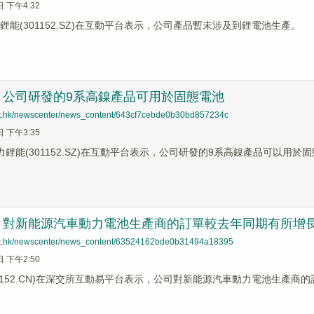
日 下午4:32
鋰能(301152.SZ)在互動平台表示，公司產品暫未涉及到鋰電池生產。
：公司研發的9系高鎳產品可用於固態電池
net.hk/newscenter/news_content/643cf7cebde0b30bd857234c
日 下午3:35
力鋰能(301152.SZ)在互動平台表示，公司研發的9系高鎳產品可以用於
：對新能源汽車動力電池生產商的訂單較去年同期有所增
net.hk/newscenter/news_content/63524162bde0b31494a18395
日 下午2:50
01152.CN)在深交所互動易平台表示，公司對新能源汽車動力電池生產商