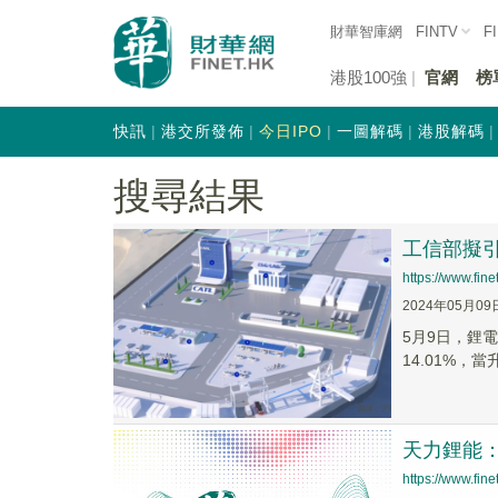
財華智庫網
FINTV
F
港股100強
官網
榜
快訊
港交所發佈
今日IPO
一圖解碼
港股解碼
搜尋結果
工信部擬
https://www.fi
2024年05月09
5月9日，鋰電
14.01%，當升
天力鋰能
https://www.fi