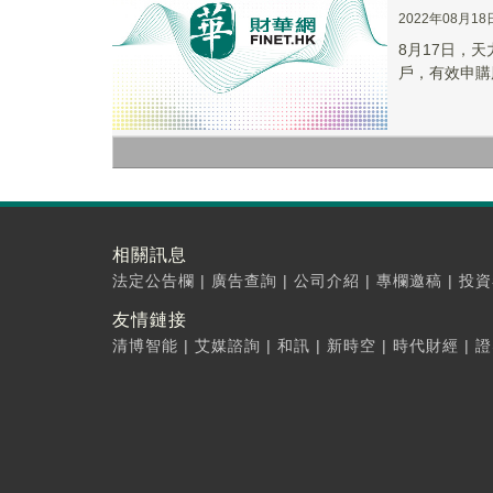
2022年08月18
8月17日，天
戶，有效申購股數
相關訊息
法定公告欄
|
廣告查詢
|
公司介紹
|
專欄邀稿
|
投資
友情鏈接
清博智能
|
艾媒諮詢
|
和訊
|
新時空
|
時代財經
|
證