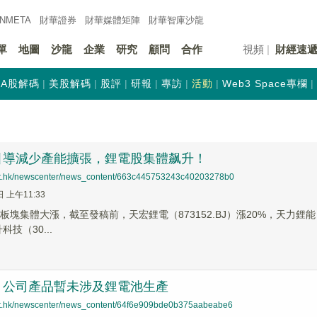
INMETA
財華證券
財華
媒體矩陣
財華
智庫沙龍
單
地圖
沙龍
企業
研究
顧問
合作
視頻
財經速
A股解碼
美股解碼
股評
研報
專訪
活動
Web3 Space專欄
引導減少產能擴張，鋰電股集體飙升！
net.hk/newscenter/news_content/663c445753243c40203278b0
日 上午11:33
板塊集體大漲，截至發稿前，天宏鋰電（873152.BJ）漲20%，天力鋰能（30
科技（30...
：公司產品暫未涉及鋰電池生產
net.hk/newscenter/news_content/64f6e909bde0b375aabeabe6