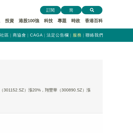
訂閱
简
遞
投資
港股100強
科技
專題
時政
香港百科
社區
商協會
CAGA
法定公告欄
服務
聯絡我們
1152.SZ）漲20%，翔豐華（300890.SZ）漲