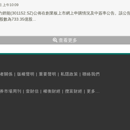
日 上午10:09
力鋰能(301152.SZ)公佈在創業板上市網上申購情況及中簽率公告。該公
為733.35億股...
查看更多
者關係
|
版權聲明
|
重要聲明
|
私隱政策
|
聯絡我們
券市場周刊
|
壹財信
|
權衡財經
|
攬富財經
|
更多...