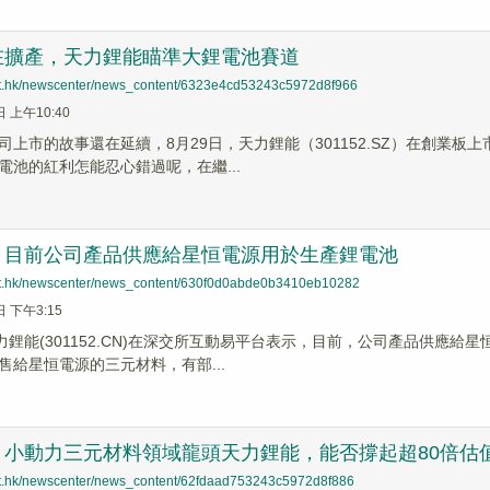
在擴產，天力鋰能瞄準大鋰電池賽道
net.hk/newscenter/news_content/6323e4cd53243c5972d8f966
日 上午10:40
司上市的故事還在延續，8月29日，天力鋰能（301152.SZ）在創業
電池的紅利怎能忍心錯過呢，在繼...
：目前公司產品供應給星恒電源用於生產鋰電池
net.hk/newscenter/news_content/630f0d0abde0b3410eb10282
日 下午3:15
天力鋰能(301152.CN)在深交所互動易平台表示，目前，公司產品供應
售給星恒電源的三元材料，有部...
：小動力三元材料領域龍頭天力鋰能，能否撐起超80倍估
net.hk/newscenter/news_content/62fdaad753243c5972d8f886