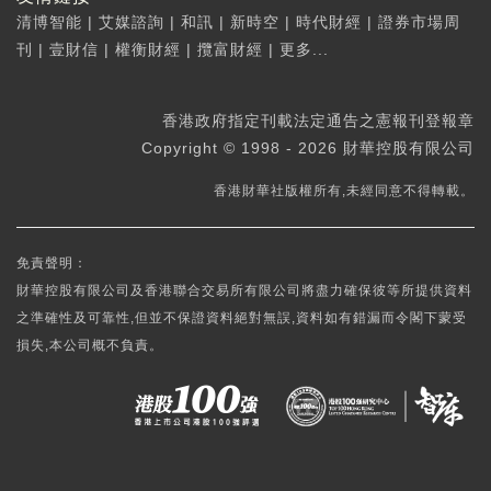
清博智能
|
艾媒諮詢
|
和訊
|
新時空
|
時代財經
|
證券市場周
刊
|
壹財信
|
權衡財經
|
攬富財經
|
更多...
香港政府指定刊載法定通告之憲報刊登報章
Copyright © 1998 - 2026 財華控股有限公司
香港財華社版權所有,未經同意不得轉載。
免責聲明：
財華控股有限公司及香港聯合交易所有限公司將盡力確保彼等所提供資料
之準確性及可靠性,但並不保證資料絕對無誤,資料如有錯漏而令閣下蒙受
損失,本公司概不負責。