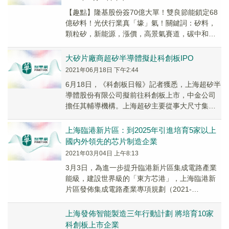
【趣點】隆基股份簽70億大單！雙良節能鎖定68
億矽料！光伏行業真「壕」氣！關鍵詞：矽料，
顆粒矽，新能源，漲價，高景氣賽道，碳中和，
光伏，儲能，太陽能發電，大矽片作者：飛魚 11
月...
大矽片廠商超矽半導體擬赴科創板IPO
2021年06月18日 下午2:44
6月18日，《科創板日報》記者獲悉，上海超矽半
導體股份有限公司擬前往科創板上市，中金公司
擔任其輔導機構。上海超矽主要從事大尺寸集成
電路級別矽片的研發、生產和銷售。主要產品包
括20...
上海臨港新片區：到2025年引進培育5家以上
國内外領先的芯片制造企業
2021年03月04日 上午8:13
3月3日，為進一步提升臨港新片區集成電路產業
能級，建設世界級的「東方芯港」，上海臨港新
片區發佈集成電路產業專項規劃（2021-
2025），在EDA工具、大矽片、新型存儲、核心
設備...
上海發佈智能製造三年行動計劃 將培育10家
科創板上市企業