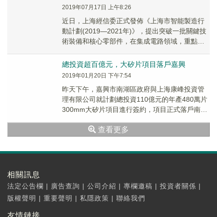
2019年07月17日 上午8:26
近日，上海經信委正式發佈《上海市智能製造行
動計劃(2019—2021年)》，提出突破一批關鍵技
術裝備和核心零部件，在集成電路領域，重點以
芯片製造、大矽片製備和封裝測試為主攻方
向，...
總投資超百億元，大矽片項目落戶嘉興
2019年01月20日 下午7:54
昨天下午，嘉興市南湖區政府與上海康峰投資管
理有限公司就計劃總投資110億元的年產480萬片
300mm大矽片項目進行簽約，項目正式落戶南湖
區。據了解，項目計劃在2月下旬開工，於20...
查看更多
相關訊息
法定公告欄
|
廣告查詢
|
公司介紹
|
專欄邀稿
|
投資者關係
|
版權聲明
|
重要聲明
|
私隱政策
|
聯絡我們
友情鏈接