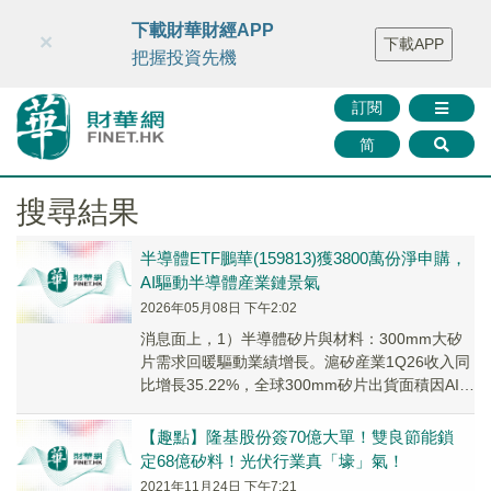
財華智庫網
FINTV
FINMETA
財華證券
媒體矩陣
下載財華財經APP
×
下載APP
智庫沙龍
聯絡我們
把握投資先機
訂閱
简
搜尋結果
半導體ETF鵬華(159813)獲3800萬份淨申購，
AI驅動半導體産業鏈景氣
2026年05月08日 下午2:02
消息面上，1）半導體矽片與材料：300mm大矽
片需求回暖驅動業績增長。滬矽産業1Q26收入同
比增長35.22%，全球300mm矽片出貨面積因AI及
數據中心需求增長。
【趣點】隆基股份簽70億大單！雙良節能鎖
定68億矽料！光伏行業真「壕」氣！
2021年11月24日 下午7:21