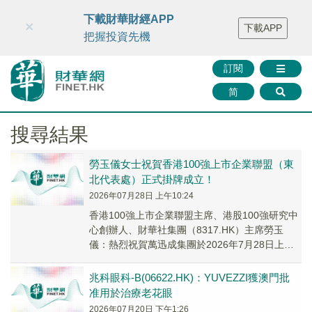
財華智庫網
FINTV
FINMETA
財華證券
媒體矩陣
下載財華財經APP
×
下載APP
智庫沙龍
聯絡我們
把握投資先機
訂閱
简
搜尋結果
勞玉儀女士祝賀香港100強上市企業聯盟（東
北代表處）正式掛牌成立！
2026年07月28日 上午10:24
香港100強上市企業聯盟主席、港股100強研究中
心創辦人、財華社集團（8317.HK）主席勞玉
儀：熱烈祝賀萬迅成集團於2026年7月28日上
午，在瀋陽正式掛牌 香港100強上市企...
兆科眼科-B(06622.HK)：YUVEZZI獲澳門批
准用於治療老花眼
2026年07月20日 下午1:26