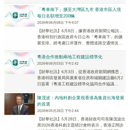
超今早出席行政會議前會見傳媒時說，香港編製
第一個五...
「粵車南下」擴至大灣區九市 香港市區入境
每日名額增至200輛
2026年06月08日 下午4:07
【財華社訊】6月8日，據香港政府新聞公報訊，
香港特別行政區政府今日公布「粵車南下」的擴
展安排。經考慮口岸運作、整體道路交通情況、
用家的反應和市民適應程度，粵、港政府同意逐
步擴展「...
粵港合作推動兩地工程建設標準化
2026年06月03日 下午2:42
【財華社訊】6月3日，從香港政府新聞網獲悉，
香港特區發展局與廣東省住房和城鄉建設廳6月2
日簽署《粵港工程建設標準化協同合作協議
書》，共同推動兩地工程建設標準化協同工作機
製，統籌和...
陳茂波：內地科創企業視香港為集資出海發展
的首選
2026年05月28日 下午2:44
【財華社訊】5月28日，香港財政司司長陳茂波出
席2026香港科創主題研討會時表示，香港正闊步