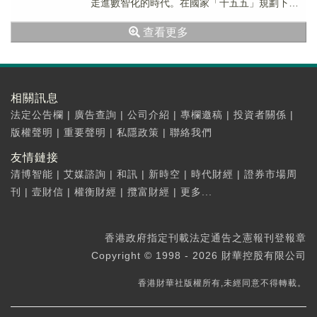
走進數智化的時代。在國家「十五五」規劃下，
香港作為國際金融中心，也是正在快速崛起的國
查看更多
際...
相關訊息
法定公告欄
|
廣告查詢
|
公司介紹
|
專欄邀稿
|
投資者關係
|
版權聲明
|
重要聲明
|
私隱政策
|
聯絡我們
友情鏈接
清博智能
|
艾媒諮詢
|
和訊
|
新時空
|
時代財經
|
證券市場周
刊
|
壹財信
|
權衡財經
|
攬富財經
|
更多...
香港政府指定刊載法定通告之憲報刊登報章
Copyright © 1998 - 2026 財華控股有限公司
香港財華社版權所有,未經同意不得轉載。