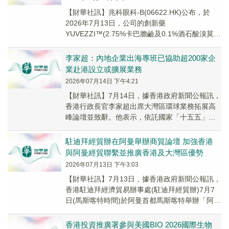
【財華社訊】兆科眼科-B(06622.HK)公布，於
2026年7月13日，公司的創新藥
YUVEZZI™(2.75%卡巴膽鹼及0.1%酒石酸溴莫尼
丁滴眼液)已獲澳門特別行政區政府藥...
李家超：內地企業出海專班已協助超200家企
業赴港設立或擴展業務
2026年07月14日 下午4:21
【財華社訊】7月14日，據香港政府新聞公報訊，
香港行政長官李家超出席大灣區環球業務拓展高
峰論壇並致辭。他表示，依託國家「十五五」規
劃部署，香港將發揮背靠祖國、聯通世界優勢，
擔當市...
駐迪拜經貿辦在阿曼舉辦商貿論壇 加強香港
與阿曼經貿聯繫並推廣香港及大灣區優勢
2026年07月13日 下午3:03
【財華社訊】7月13日，據香港政府新聞公報訊，
香港駐迪拜經濟貿易辦事處(駐迪拜經貿辦)7月7
日(馬斯喀特時間)於阿曼首都馬斯喀特舉辦「阿
曼-香港商貿合作論壇」。該論壇匯聚了逾15...
香港投資推廣署參與美國BIO 2026國際生物