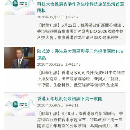
科技大會推廣香港作為生物科技企業出海首選
跳板
2026年06月22日 下午2:07
【財華社訊】6月22日，據香港政府新聞公報訊，
香港特區投資推廣署即將參與BIO 2026國際生物
科技大會，推廣香港作為生命科學及健康科技企
業出海的首選跳板。該大會獲公認為全球其中...
陳茂波：香港為大灣區與長三角提供國際化支
撐點
2026年06月22日 上午11:43
【財華社訊】香港財政司司長陳茂波6月中旬到訪
上海及南京，出席陸家嘴論壇，並與人工智能、
半導體、生物科技、低空經濟等領域科創企業座
談交流。陳茂波表示，內地硬科技企業技術紮
實、商業模...
香港五年規劃公眾諮詢下周一展開
2026年06月09日 下午2:11
【財華社訊】6月9日，據香港政府新聞網訊，香
港特區行政長官李家超宣布，特區政府下周一展
開香港五年規劃的公眾諮詢，為期兩個月。李家