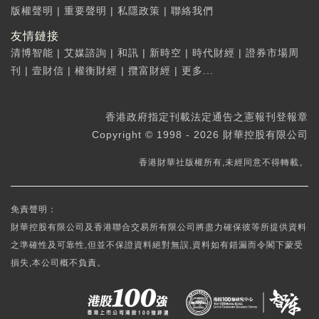
版權聲明
|
重要聲明
|
私隱政策
|
聯絡我們
友情鏈接
清博智能
|
艾媒諮詢
|
和訊
|
新時空
|
時代財經
|
證券市場周
刊
|
壹財信
|
權衡財經
|
攬富財經
|
更多...
香港政府指定刊載法定通告之憲報刊登報章
Copyright © 1998 - 2026 財華控股有限公司
香港財華社版權所有,未經同意不得轉載。
免責聲明：
財華控股有限公司及香港聯合交易所有限公司將盡力確保彼等所提供資料
之準確性及可靠性,但並不保證資料絕對無誤,資料如有錯漏而令閣下蒙受
損失,本公司概不負責。