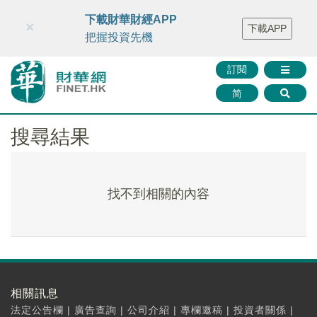
財華智庫網
FINTV
FINMETA
財華證券
媒體矩陣
下載財華財經APP
×
下載APP
智庫沙龍
聯絡我們
把握投資先機
訂閱
简
搜尋結果
找不到相關的內容
相關訊息
法定公告欄
|
廣告查詢
|
公司介紹
|
專欄邀稿
|
投資者關係
|