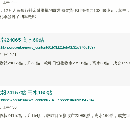
日 上午8:33
12月人民銀行對金融機構開展常備借貸便利操作共132.39億元，其中，隔夜期
利率發揮了利率走廊...
24065 高水69點
net.hk/newscenter/news_content/61b3fd21bde0b31e370e1937
日 上午9:21
報24065點，升87點，較昨日恒指收市23995點，高水69點，成交145
24157點 高水160點
net.hk/newscenter/news_content/61b11abbbde0b32d5f5f5734
日 上午4:50
報24157點，升154點，較昨日恒指收市23996點，高水160點，成交18