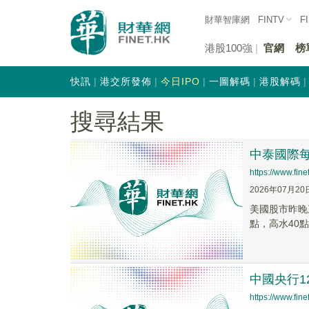
財華智庫網
FINTV
F
港股100強
官網
榜
快訊
港交所發佈
今日IPO
一圖解碼
港股解碼
搜尋結果
中泰國際每
https://www.fi
2026年07月20
美國股市昨晚
點，高水40點
中國央行1
https://www.fi