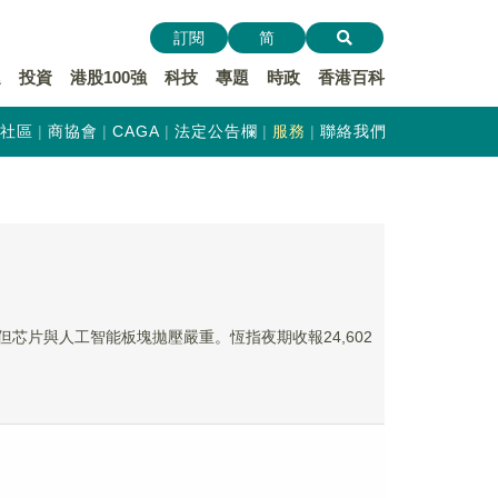
訂閱
简
遞
投資
港股100強
科技
專題
時政
香港百科
社區
商協會
CAGA
法定公告欄
服務
聯絡我們
但芯片與人工智能板塊拋壓嚴重。恆指夜期收報24,602