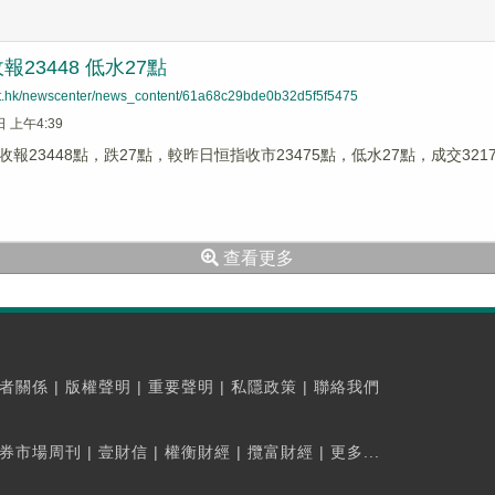
23448 低水27點
net.hk/newscenter/news_content/61a68c29bde0b32d5f5f5475
日 上午4:39
報23448點，跌27點，較昨日恒指收市23475點，低水27點，成交321
查看更多
者關係
|
版權聲明
|
重要聲明
|
私隱政策
|
聯絡我們
券市場周刊
|
壹財信
|
權衡財經
|
攬富財經
|
更多...