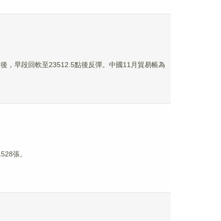
後，早段回軟至23512.5點後反彈。中國11月貿易帳為
528張。