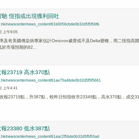
背馳 恆指或出現獲利回吐
net.hk/newscenter/news_content/61b0056cbde0b32d5f5f56fb
日 上午9:05
及有美國傳染病專家估計Omicron威脅或不及Delta變種，周二恆指高開
低於市場預期的82...
23719 高水370點
net.hk/newscenter/news_content/61ae75a4bde0b32d5f5f5661
日 上午4:41
報23719點，升387點，較昨日恒指收市23349點，高水370點，成交31
23380 低水387點
net.hk/newscenter/news_content/61aac2f5bde0b32d5f5f55ad