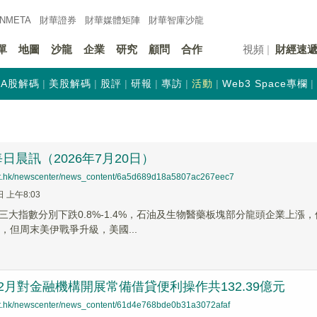
INMETA
財華證券
財華
媒體矩陣
財華
智庫沙龍
單
地圖
沙龍
企業
研究
顧問
合作
視頻
財經速
A股解碼
美股解碼
股評
研報
專訪
活動
Web3 Space專欄
日晨訊（2026年7月20日）
net.hk/newscenter/news_content/6a5d689d18a5807ac267eec7
日 上午8:03
三大指數分別下跌0.8%-1.4%，石油及生物醫藥板塊部分龍頭企業上漲，
，但周末美伊戰爭升級，美國...
2月對金融機構開展常備借貸便利操作共132.39億元
net.hk/newscenter/news_content/61d4e768bde0b31a3072afaf