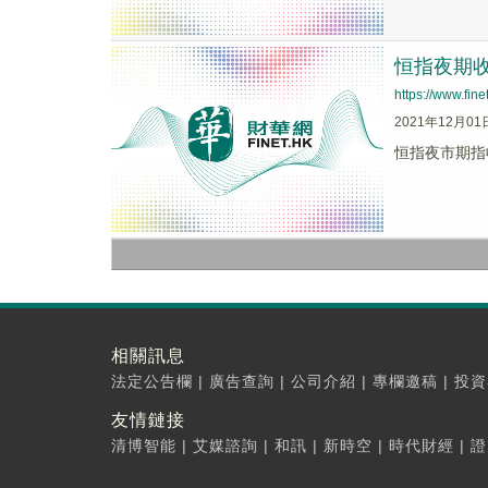
恒指夜期收報
https://www.fi
2021年12月01
恒指夜市期指收
相關訊息
法定公告欄
|
廣告查詢
|
公司介紹
|
專欄邀稿
|
投資
友情鏈接
清博智能
|
艾媒諮詢
|
和訊
|
新時空
|
時代財經
|
證