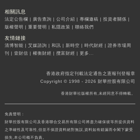
相關訊息
法定公告欄
|
廣告查詢
|
公司介紹
|
專欄邀稿
|
投資者關係
|
版權聲明
|
重要聲明
|
私隱政策
|
聯絡我們
友情鏈接
清博智能
|
艾媒諮詢
|
和訊
|
新時空
|
時代財經
|
證券市場周
刊
|
壹財信
|
權衡財經
|
攬富財經
|
更多...
香港政府指定刊載法定通告之憲報刊登報章
Copyright © 1998 - 2026 財華控股有限公司
香港財華社版權所有,未經同意不得轉載。
免責聲明：
財華控股有限公司及香港聯合交易所有限公司將盡力確保彼等所提供資料
之準確性及可靠性,但並不保證資料絕對無誤,資料如有錯漏而令閣下蒙受
損失,本公司概不負責。