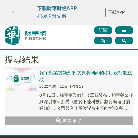
財華智庫網
FINTV
FINMETA
財華證券
媒體矩陣
下載財華財經APP
×
下載APP
智庫沙龍
聯絡我們
把握投資先機
訂閱
简
搜尋結果
翰宇藥業抗新冠多肽鼻喷剂药物项目获批准立
項
2022年08月11日 下午3:13
8月11日，翰宇藥業微信公眾號發布，翰宇藥業收
到深圳市科創委《關於下達科技計劃資助項目的
通知》，公司與合作單位聯合申報的“抗疫專
2022037鼻噴或肺部吸入制劑抗新冠病毒藥物研
查看更多
發...