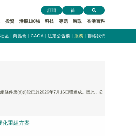
訂閱
简
遞
投資
港股100強
科技
專題
時政
香港百科
社區
商協會
CAGA
法定公告欄
服務
聯絡我們
日
件第(d)(i)段已於2026年7月16日獲達成。因此，公
面優化重組方案