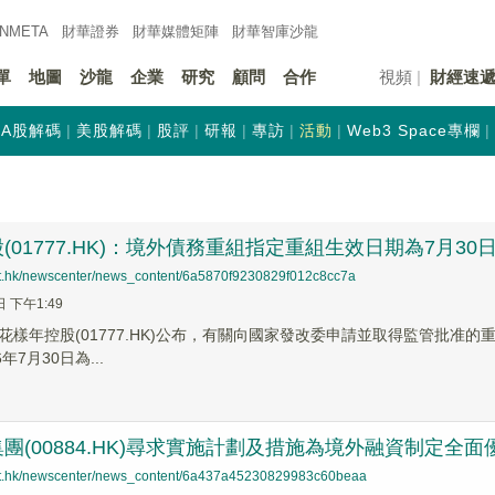
INMETA
財華證券
財華
媒體矩陣
財華
智庫沙龍
單
地圖
沙龍
企業
研究
顧問
合作
視頻
財經速
A股解碼
美股解碼
股評
研報
專訪
活動
Web3 Space專欄
(01777.HK)：境外債務重組指定重組生效日期為7月30
net.hk/newscenter/news_content/6a5870f9230829f012c8cc7a
日 下午1:49
樣年控股(01777.HK)公布，有關向國家發改委申請並取得監管批准的重組條
年7月30日為...
團(00884.HK)尋求實施計劃及措施為境外融資制定全
net.hk/newscenter/news_content/6a437a45230829983c60beaa