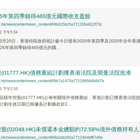
25年第四季錄得465億元國際收支盈餘
net.hk/newscenter/news_content/69bd15bc5a77120be622f75c
日 下午5:34
3月20日，香港特區政府統計處今日發布2025年第四季及2025年全年
25年第四季錄得465億元的國...
(01777.HK)債務重組計劃獲香港法院及開曼法院批准
net.hk/newscenter/news_content/69b7a1475a771269564b847b
日 下午2:10
花樣年控股(01777.HK)公佈有關境外債務重組，香港計劃已獲香港法
計劃生效日期已根據各計劃條款於2...
股(02048.HK)未償還本金總額約72.58%境外債務
net.hk/newscenter/news_content/69a2ab2b5a77124b4bf87d9e