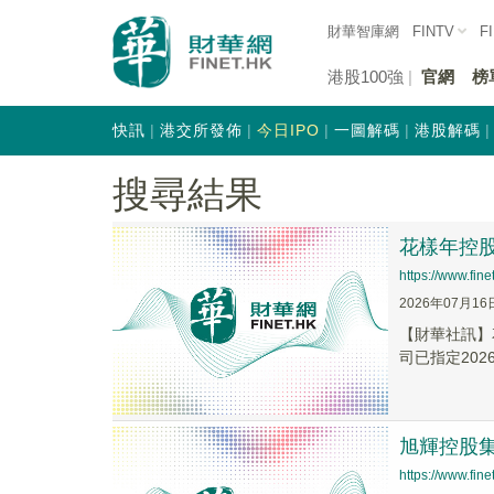
財華智庫網
FINTV
F
港股100強
官網
榜
快訊
港交所發佈
今日IPO
一圖解碼
港股解碼
搜尋結果
花樣年控股
https://www.fi
2026年07月16
【財華社訊】花
司已指定2026
旭輝控股集
https://www.fi