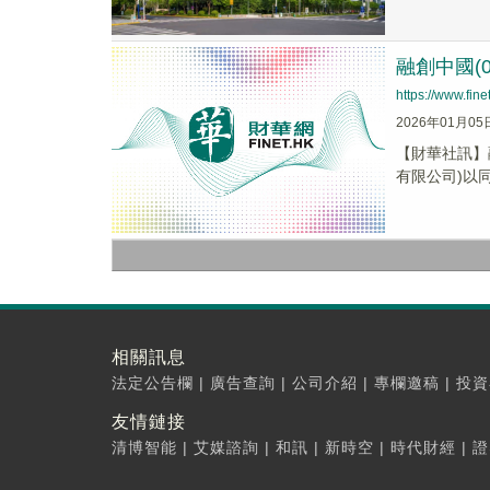
融創中國(0
https://www.fi
2026年01月05
【財華社訊】融
有限公司)以同
相關訊息
法定公告欄
|
廣告查詢
|
公司介紹
|
專欄邀稿
|
投資
友情鏈接
清博智能
|
艾媒諮詢
|
和訊
|
新時空
|
時代財經
|
證