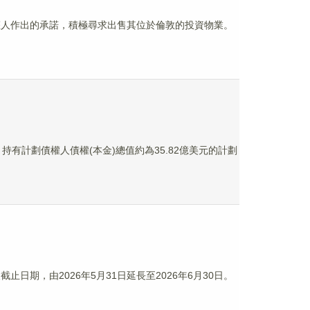
債權人作出的承諾，積極尋求出售其位於倫敦的投資物業。
正，持有計劃債權人債權(本金)總值約為35.82億美元的計劃
止日期，由2026年5月31日延長至2026年6月30日。