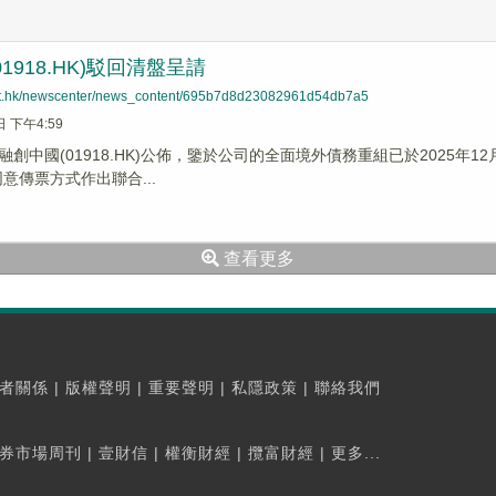
1918.HK)駁回清盤呈請
net.hk/newscenter/news_content/695b7d8d23082961d54db7a5
日 下午4:59
創中國(01918.HK)公佈，鑒於公司的全面境外債務重組已於2025年1
意傳票方式作出聯合...
查看更多
者關係
|
版權聲明
|
重要聲明
|
私隱政策
|
聯絡我們
券市場周刊
|
壹財信
|
權衡財經
|
攬富財經
|
更多...