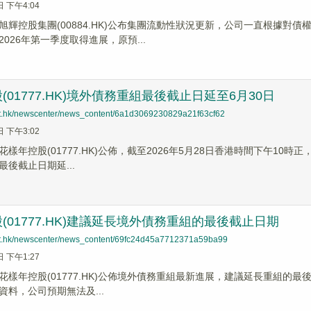
日 下午4:04
旭輝控股集團(00884.HK)公布集團流動性狀況更新，公司一直根據對
026年第一季度取得進展，原預...
(01777.HK)境外債務重組最後截止日延至6月30日
net.hk/newscenter/news_content/6a1d3069230829a21f63cf62
日 下午3:02
花樣年控股(01777.HK)公佈，截至2026年5月28日香港時間下午10時
後截止日期延...
(01777.HK)建議延長境外債務重組的最後截止日期
net.hk/newscenter/news_content/69fc24d45a7712371a59ba99
日 下午1:27
樣年控股(01777.HK)公佈境外債務重組最新進展，建議延長重組的最後截
資料，公司預期無法及...