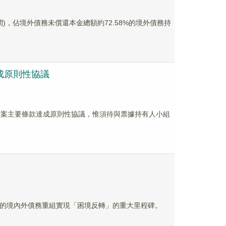
港時間)，佔境外債務未償還本金總額約72.58%的境外債務持
達成原則性協議
重組方案主要條款達成原則性協議，惟須待與票據持有人小組
時三年的境內外債務重組實現「困境反轉」的重大里程碑。