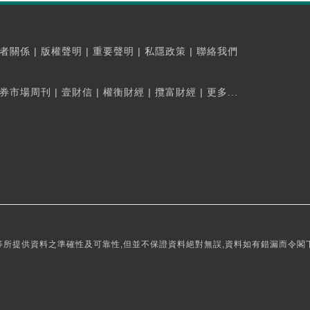
者關係
|
版權聲明
|
重要聲明
|
私隱政策
|
聯絡我們
券市場周刊
|
壹財信
|
權衡財經
|
攬富財經
|
更多...
所提供資料之準確性及可靠性,但並不保證資料絕對無誤,資料如有錯漏而令閣