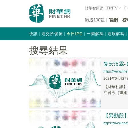
財華智庫網
FINTV
F
港股100強
官網
榜
快訊
港交所發佈
今日IPO
一圖解碼
港股解碼
搜尋結果
复宏汉霖-
https://www.fi
2021年04月27
【財華社訊】
注射液（重組抗
【異動股】復
https://www.fi