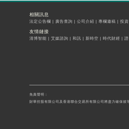
相關訊息
法定公告欄
|
廣告查詢
|
公司介紹
|
專欄邀稿
|
投資
友情鏈接
清博智能
|
艾媒諮詢
|
和訊
|
新時空
|
時代財經
|
證
免責聲明：
財華控股有限公司及香港聯合交易所有限公司將盡力確保彼等