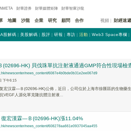
INMETA
財華證券
財華
媒體矩陣
財華
智庫沙龍
單
地圖
沙龍
企業
研究
顧問
合作
視頻
財經速
A股解碼
美股解碼
股評
研報
專訪
活動
Web3 Space專欄
Ｂ(02696-HK) 貝伐珠單抗注射液通過GMP符合性現場檢
net.hk/newscenter/news_content/6087e4b0bde0b31e2ee067d9
日 下午6:15
复宏汉霖―Ｂ(02696-HK)公佈，近日，公司位於上海市徐匯區的生物
VEGF人源化單克隆抗體注射液...
宏漢霖—Ｂ(02696-HK)漲11.04%
net.hk/newscenter/news_content/608278aa661e0937045aa455