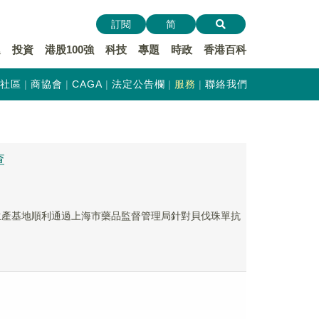
訂閱
简
遞
投資
港股100強
科技
專題
時政
香港百科
社區
商協會
CAGA
法定公告欄
服務
聯絡我們
查
藥生產基地順利通過上海市藥品監督管理局針對貝伐珠單抗