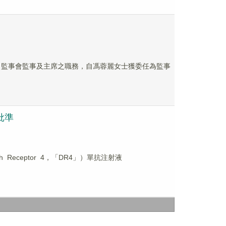
公司監事會監事及主席之職務，自馮蓉麗女士獲委任為監事
批準
Receptor 4，「DR4」）單抗注射液