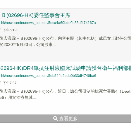
(02696-HK)委任監事會主席
net.hk/newscenter/news_content/5eca4a60bde0b33df474167a
日 下午6:19
復宏漢霖－Ｂ(02696-HK)公布，內容有關（其中包括）戴昆女士辭任
2020年5月23日，公司股東...
02696-HK)DR4單抗注射液臨床試驗申請獲台衛生福利部
net.hk/newscenter/news_content/5eb544b2bde0b33df4740ba6
日 下午7:37
宏漢霖－Ｂ(02696-HK)公布，近日，該公司研制的抗死亡受體4（Death 
X56）用於治療無其...
查看更多