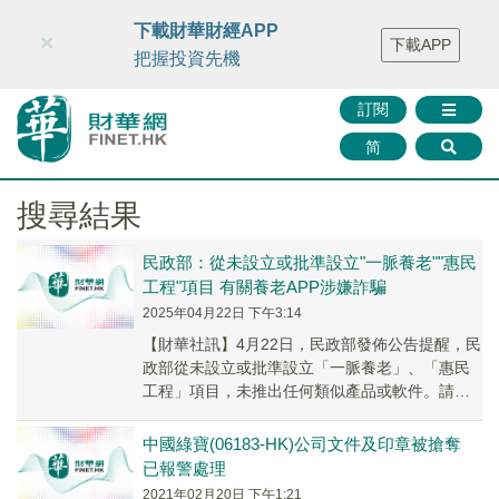
財華智庫網
FINTV
FINMETA
財華證券
媒體矩陣
下載財華財經APP
×
下載APP
智庫沙龍
聯絡我們
把握投資先機
訂閱
简
搜尋結果
民政部：從未設立或批準設立"一脈養老""惠民
工程"項目 有關養老APP涉嫌詐騙
2025年04月22日 下午3:14
【財華社訊】4月22日，民政部發佈公告提醒，民
政部從未設立或批準設立「一脈養老」、「惠民
工程」項目，未推出任何類似產品或軟件。請廣
大公眾提高警惕，不要輕信來源不明的信息和不
實宣傳...
中國綠寶(06183-HK)公司文件及印章被搶奪
已報警處理
2021年02月20日 下午1:21