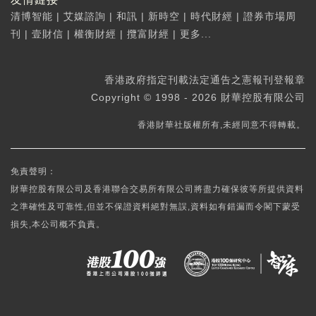
清博智能
|
艾媒諮詢
|
和訊
|
新時空
|
時代財經
|
證券市場周
刊
|
壹財信
|
權衡財經
|
攬富財經
|
更多...
香港政府指定刊載法定通告之憲報刊登報章
Copyright © 1998 - 2026 財華控股有限公司
香港財華社版權所有,未經同意不得轉載。
免責聲明：
財華控股有限公司及香港聯合交易所有限公司將盡力確保彼等所提供資料
之準確性及可靠性,但並不保證資料絕對無誤,資料如有錯漏而令閣下蒙受
損失,本公司概不負責。