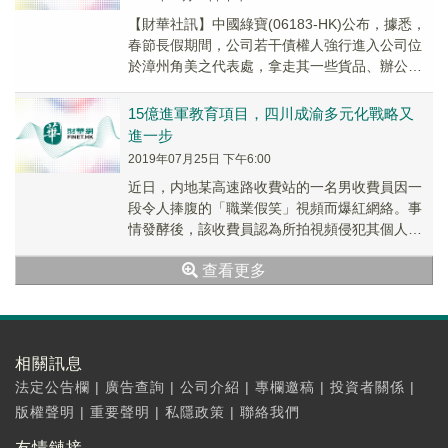
【財華社訊】中國綠寶(06183-HK)公布，據悉，
春節長假期間，公司若干債權人強行進入公司位
於漳州角美之代表處，拿走其一些貨品、辦公物
品、一個保險櫃及幾個資料櫃，內有公司營業
執...
15億進軍教育項目，四川成渝多元化戰略又
進一步
2019年07月25日 下午6:00
近日，内地某高速路收費站的一名男收費員因一
段令人捧腹的「職業假笑」視頻而爆紅網絡。事
情發酵後，該收費員認為所拍視頻侵犯其個人肖
像權，並已報警處理。所以，因需要尊重收費員
查看更多
的肖像權，...
相關訊息
法定公告欄
|
廣告查詢
|
公司介紹
|
專欄邀稿
|
投資者關係
|
版權聲明
|
重要聲明
|
私隱政策
|
聯絡我們
友情鏈接