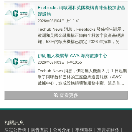
Fireblocks 稱歐洲和英國機構青睐全棧加密基
礎設施
2026年08月04日 上午1:41
Techub News 消息，Fireblocks 發佈報告顯示，
歐洲和英國金融機構正轉向全棧數字資産基礎設
施，53%的歐洲機構已鎖定 2026 年預算，另有
59%的英國機構計...
伊朗無人機襲擊 AWS 海灣數據中心
2026年08月03日 下午10:55
Techub News 消息，伊朗無人機自 3 月 1 日起襲
擊了阿聯酋和巴林的三座亞馬遜雲服務（AWS）
數據中心，造成設施損壞和服務中斷。這是首次
確認在活躍軍事沖突中針對商業雲...
查看更多
相關訊息
法定公告欄
|
廣告查詢
|
公司介紹
|
專欄邀稿
|
投資者關係
|