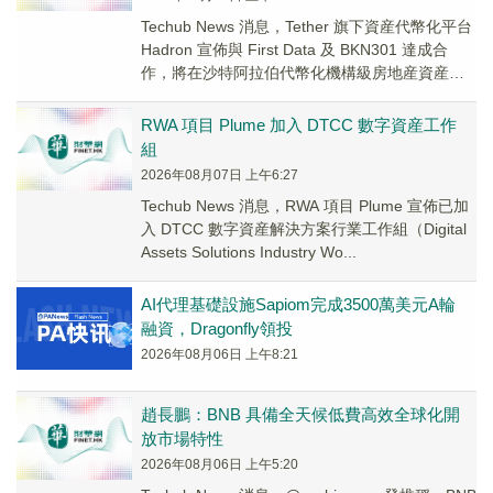
Techub News 消息，Tether 旗下資産代幣化平台
Hadron 宣佈與 First Data 及 BKN301 達成合
作，將在沙特阿拉伯代幣化機構級房地産資産。
H...
RWA 項目 Plume 加入 DTCC 數字資産工作
組
2026年08月07日 上午6:27
Techub News 消息，RWA 項目 Plume 宣佈已加
入 DTCC 數字資産解決方案行業工作組（Digital
Assets Solutions Industry Wo...
AI代理基礎設施Sapiom完成3500萬美元A輪
融資，Dragonfly領投
2026年08月06日 上午8:21
趙長鵬：BNB 具備全天候低費高效全球化開
放市場特性
2026年08月06日 上午5:20