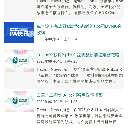
Techub News 消息，@cz_binance 發推稱，BNB
鏈具備全天候運行、低費用、高效、全球化及開
放市場等核心特性。 該描述強調了 BNB Chain 作
為基礎設施...
萬事達卡完成對穩定幣基礎設施公司BVNK的
收購
2026年08月04日 上午8:24
FalconX 裁員約 10% 並調整新加坡業務戰略
2026年08月04日 上午7:25
Techub News 消息，數字資産主經紀商 FalconX
已裁員約 10% 的全球員工，並計劃撤回其在新加
坡的牌照申請，轉而專注於加密衍生品交易，同
時擬拓展歐洲業務。 該公...
白宮周二召集 AI 公司審查政策框架
2026年08月04日 上午1:58
Techub News 消息，白宮將於 8 月 4 日召集人工
智能公司審查國家 AI 政策框架，討論網絡安全與
基礎設施等優先領域。此次會議由總統科技顧問
委員會共同主席 David...