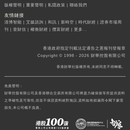
版權聲明
|
重要聲明
|
私隱政策
|
聯絡我們
友情鏈接
清博智能
|
艾媒諮詢
|
和訊
|
新時空
|
時代財經
|
證券市場周
刊
|
壹財信
|
權衡財經
|
攬富財經
|
更多...
香港政府指定刊載法定通告之憲報刊登報章
Copyright © 1998 - 2026 財華控股有限公司
香港財華社版權所有,未經同意不得轉載。
免責聲明：
財華控股有限公司及香港聯合交易所有限公司將盡力確保彼等所提供資料
之準確性及可靠性,但並不保證資料絕對無誤,資料如有錯漏而令閣下蒙受
損失,本公司概不負責。