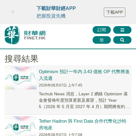
財華智庫網
FINTV
FINMETA
財華證券
媒體矩陣
下載財華財經APP
×
下載APP
智庫沙龍
聯絡我們
把握投資先機
訂閱
简
搜尋結果
Optimism 預計一年内 3.43 億枚 OP 代幣將進
入流通
2026年08月07日 上午7:45
Techub News 消息，Layer 2 網絡 Optimism 基
金會發佈年度預算更新及展望，預計 Year
5（2026 年 5 月至 2027 年 4 月）期間將有約 ...
Tether Hadron 與 First Data 合作代幣化沙特
房地産
2026年08月07日 上午7:08