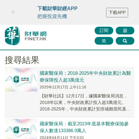
財華智庫網
FINTV
FINMETA
財華證券
媒體矩陣
下載財華財經APP
×
下載APP
智庫沙龍
聯絡我們
把握投資先機
訂閱
简
搜尋結果
國家醫保局：2018-2025年中央財政累計為醫
療保障投入超3萬億元​​​​​​​
2025年12月17日 上午11:16
【財華社訊】12月17日，據國家醫保局消息，
2018年以來，中央財政累計投入超3萬億元。
2018-2025年，中央財政累計安排城鄉居民基本
醫療保險補助資金2.87萬億元，用於對參...
國家醫保局：截至2023年底基本醫療保險參
保人數達133386.9萬人
2024年04月11日 下午3:01