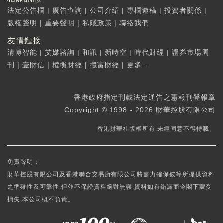
法定公告欄
|
廣告查詢
|
公司介紹
|
專欄邀稿
|
投資者關係
|
版權聲明
|
重要聲明
|
私隱政策
|
聯絡我們
友情鏈接
清博智能
|
艾媒諮詢
|
和訊
|
新時空
|
時代財經
|
證券市場周
刊
|
壹財信
|
權衡財經
|
攬富財經
|
更多...
香港政府指定刊載法定通告之憲報刊登報章
Copyright © 1998 - 2026 財華控股有限公司
香港財華社版權所有,未經同意不得轉載。
免責聲明：
財華控股有限公司及香港聯合交易所有限公司將盡力確保彼等所提供資料
之準確性及可靠性,但並不保證資料絕對無誤,資料如有錯漏而令閣下蒙受
損失,本公司概不負責。