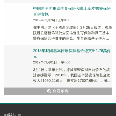
元，總支出2.4萬億元。
中國將全面推進生育保險和職工基本醫療保險
合併實施
2019年03月26日 上午8:36
據中國之聲《全國新聞聯播》3月25日報道，國務
院辦公廳發佈關於全面推進生育保險和職工基本
醫療保險合併實施的意見。生育保險基金併入職
工基本醫療保險基金，統一徵繳，統籌層次一
緻。按照...
2018年我國基本醫療保險基金總支出1.76萬億
元
2019年03月01日 下午4:06
3月1日，新華社訊，據國家醫保局日前發布的統
計數據顯示，2018年，我國基本醫療保險基金總
收入21090.11億元，總支出17607.65億元。截至
2018年末，我國基本醫療保險...
查看更多
相關訊息