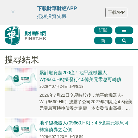
財華智庫網
FINTV
FINMETA
財華證券
媒體矩陣
下載財華財經APP
×
下載APP
智庫沙龍
聯絡我們
把握投資先機
訂閱
简
搜尋結果
累計融資超200億！地平線機器人-
W(9660.HK)擬發行4.5億美元零息可轉債
2026年07月24日 上午8:18
2026年7月22日交易時段後，地平線機器人-
W（9660.HK）披露了公司2027年到期之4.5億美
元零息可轉換債券之定價，本次發債由高盛、摩
根士丹利負責。
地平線機器人(09660.HK)：4.5億美元零息可
轉換債券之定價
2026年07月23日 上午8:59