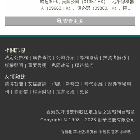
幅超30%，美圖公司（01357.HK）、地平線機器
人（09660.HK）、優必選（09880.HK）、匯量
科技（01860.HK）等個股漲勢突出。
查看更多
相關訊息
法定公告欄
|
廣告查詢
|
公司介紹
|
專欄邀稿
|
投資者關係
|
版權聲明
|
重要聲明
|
私隱政策
|
聯絡我們
友情鏈接
清博智能
|
艾媒諮詢
|
和訊
|
新時空
|
時代財經
|
證券市場周
刊
|
壹財信
|
權衡財經
|
攬富財經
|
更多...
香港政府指定刊載法定通告之憲報刊登報章
Copyright © 1998 - 2026 財華控股有限公司
香港財華社版權所有,未經同意不得轉載。