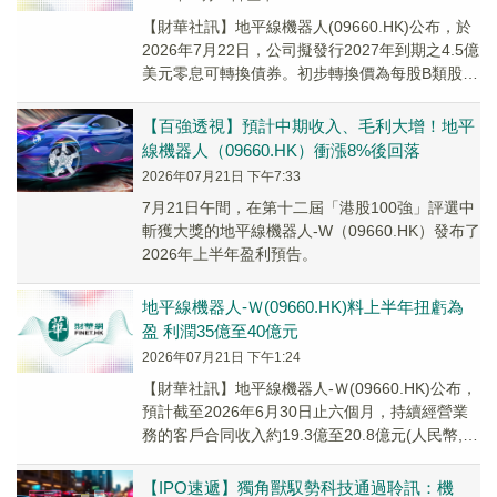
【財華社訊】地平線機器人(09660.HK)公布，於
2026年7月22日，公司擬發行2027年到期之4.5億
美元零息可轉換債券。初步轉換價為每股B類股份
5.55港元，較於2026...
【百強透視】預計中期收入、毛利大增！地平
線機器人（09660.HK）衝漲8%後回落
2026年07月21日 下午7:33
7月21日午間，在第十二屆「港股100強」評選中
斬獲大獎的地平線機器人-W（09660.HK）發布了
2026年上半年盈利預告。
地平線機器人-Ｗ(09660.HK)料上半年扭虧為
盈 利潤35億至40億元
2026年07月21日 下午1:24
【財華社訊】地平線機器人-Ｗ(09660.HK)公布，
預計截至2026年6月30日止六個月，持續經營業
務的客戶合同收入約19.3億至20.8億元(人民幣,下
同)，同比增長約24....
【IPO速遞】獨角獸馭勢科技通過聆訊：機