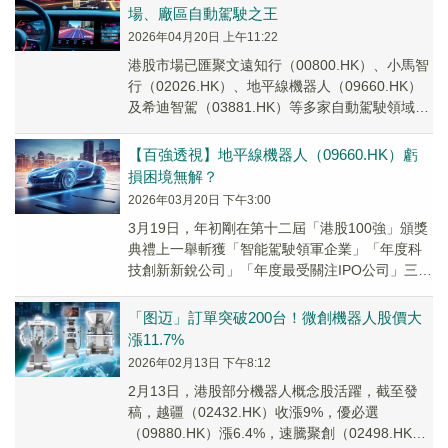
場、廠區自動駕駛之王
2026年04月20日 上午11:22
港股市場已匯聚文遠知行（00800.HK）、小馬智
行（02026.HK）、地平線機器人（09660.HK）
及希迪智駕（03881.HK）等多家自動駕駛領域的
上市企業。隨著衝刺港股...
【百強透視】地平線機器人（09660.HK）虧
損困境無解？
2026年03月20日 下午3:00
3月19日，年初剛在第十二屆「港股100強」頒獎
典禮上一舉斬獲「智能駕駛領軍企業」「年度科
技創新新銳公司」「年度最受關注IPO公司」三項
大獎的智駕解決方案龍頭——地平線機器人-W...
「图迈」訂單突破200台！微創機器人股價大
漲11.7%
2026年02月13日 下午8:12
2月13日，港股部分機器人概念股活躍，截至發
稿，越疆（02432.HK）收漲9%，優必選
（09880.HK）漲6.4%，速騰聚創（02498.HK）