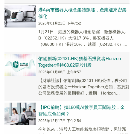
漲3.62%，地平線機器人-W...
港A兩市機器人概念集體飙漲，產業迎來密集
催化
2026年01月21日 下午7:52
1月21日，港股的機器人概念活躍，微創機器人-
B（02252.HK）大漲17.3%，卧安機器人
（06600.HK）漲超10%， 越疆（02432.HK）漲
超9%，優必選（0988...
佑駕創新(02431.HK)獲基石投資者Horizon
Together增持68.82萬股H股
2026年01月08日 上午8:57
【財華社訊】佑駕創新(02431.HK)公佈，獲公司
的基石投資者之一Horizon Together通知，基於對
公司業務發展的長期看好，近期，Horizon
Together在公...
【IPO前哨】攜180萬AI數字員工闖港股，金
智維底色如何？
2025年12月17日 下午2:54
今年以來，港股人工智能板塊表現強勁，累計漲