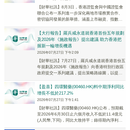
【財華社訊】8月3日，香港證監會與中國證監會
聯合公布一系列進一步深化兩地市場務實合作、
密切協同發展的新舉措。涵蓋上市融資、指數合
作、期貨產品、交易所買賣基金、金融機構國際
化、綠色...
【大行報告】羅兵咸永道就香港首份五年規劃
及2026年《施政報告》提出建議 助力香港把
握新一輪增長機遇
2026年07月27日 下午2:09
【財華社訊】7月27日，羅兵咸永道就香港首份五
年規劃及2026年《施政報告》向香港特別行政區
政府提交一系列建議，提出策略路線圖，以提升
香港競爭力，推動可持續增長，並支持香港更好
融...
【盈喜】四環醫藥(00460.HK)料中期淨利同比
增長不低於217.2%
2026年07月27日 下午1:41
【財華社訊】四環醫藥(00460.HK)公布，預期截
至2026年6月30日止六個月收入不低於11.4億元
(人民幣,下同)，同比大致持平；錄得期內淨利潤
不低於2.1億元，同比增長不...