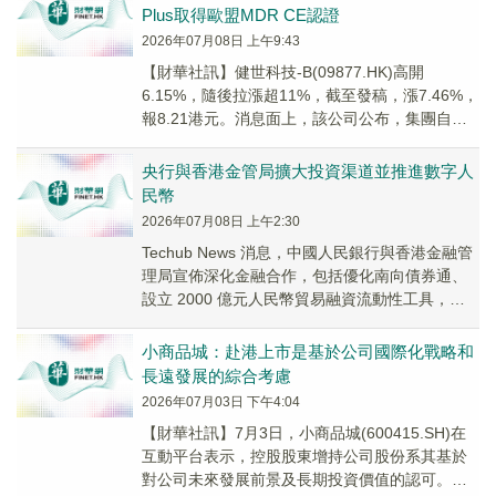
Plus取得歐盟MDR CE認證
2026年07月08日 上午9:43
【財華社訊】健世科技-B(09877.HK)高開
6.15%，隨後拉漲超11%，截至發稿，漲7.46%，
報8.21港元。消息面上，該公司公布，集團自主
研發的經導管三尖瓣置換系統Lu...
央行與香港金管局擴大投資渠道並推進數字人
民幣
2026年07月08日 上午2:30
Techub News 消息，中國人民銀行與香港金融管
理局宣佈深化金融合作，包括優化南向債券通、
設立 2000 億元人民幣貿易融資流動性工具，並
擴大數字人民幣跨境試點。 此舉旨在...
小商品城：赴港上市是基於公司國際化戰略和
長遠發展的綜合考慮
2026年07月03日 下午4:04
【財華社訊】7月3日，小商品城(600415.SH)在
互動平台表示，控股股東增持公司股份系其基於
對公司未來發展前景及長期投資價值的認可。赴