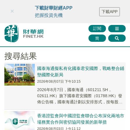
財華智庫網
FINTV
FINMETA
財華證券
媒體矩陣
下載財華財經APP
×
下載APP
智庫沙龍
聯絡我們
把握投資先機
訂閱
简
搜尋結果
國泰海通擬私有化國泰君安國際，戰略整合鋪
墊國際化新局
2026年08月07日 下午10:15
2026年8月7日，國泰海通（601211.SH，
02611.HK）旗下國泰君安國際（01788.HK）發
佈公告稱，國泰海通計劃以安排形式，按每股
3.00港元收購國泰君安國際除國...
香港證監會與中國證監會聯合公布深化兩地市
場務實合作與密切協同發展的新舉措
2026年08月03日 上午11:12