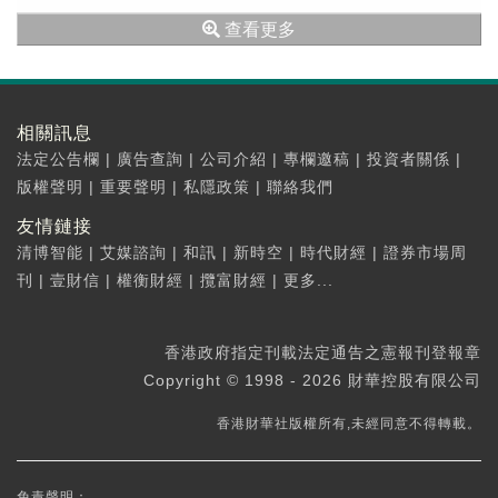
港上市是基於公司國際化戰略和長遠發展的綜...
查看更多
相關訊息
法定公告欄
|
廣告查詢
|
公司介紹
|
專欄邀稿
|
投資者關係
|
版權聲明
|
重要聲明
|
私隱政策
|
聯絡我們
友情鏈接
清博智能
|
艾媒諮詢
|
和訊
|
新時空
|
時代財經
|
證券市場周
刊
|
壹財信
|
權衡財經
|
攬富財經
|
更多...
香港政府指定刊載法定通告之憲報刊登報章
Copyright © 1998 - 2026 財華控股有限公司
香港財華社版權所有,未經同意不得轉載。
免責聲明：