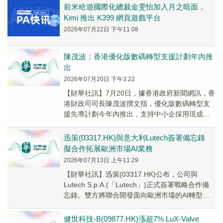
前米哈遊國際化總裁金雯怡加入月之暗面，
Kimi 推出 K399 網頁遊戲平台
2026年07月22日 下午11:08
陳茂波：香港優化版數碼轉型支援計劃年內推
出
2026年07月20日 下午3:22
【財華社訊】7月20日，據香港政府新聞網訊，香
港財政司司長陳茂波撰文指，優化版數碼轉型支
援先導計劃今年內推出，支持中小企採用現成人
工智能(AI)方案。陳茂波又指，香港作為國際創
新...
迅策(03317.HK)與意大利Lutech簽署備忘錄
擬合作拓展歐洲市場AI業務
2026年07月13日 上午11:29
【財華社訊】迅策(03317.HK)公布，公司與
Lutech S.p.A.(「Lutech」)正式簽署戰略合作備
忘錄。雙方將聯合開發面向歐洲市場的AI轉型解
決方案；聯合推動AIT...
健世科技-B(09877.HK)漲超7% LuX-Valve