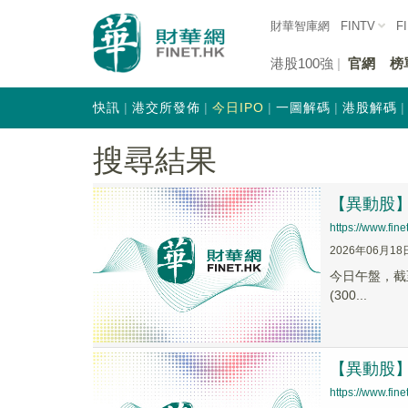
財華智庫網
FINTV
F
港股100強
官網
榜
快訊
港交所發佈
今日IPO
一圖解碼
港股解碼
搜尋結果
【異動股】藍
https://www.fi
2026年06月18
今日午盤，截至1
(300...
【異動股】藍
https://www.fi