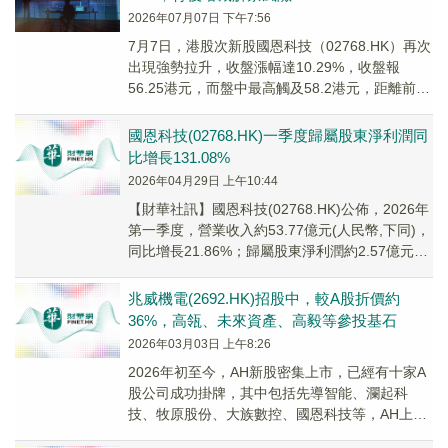
2026年07月07日 下午7:56
7月7日，港股次新股國恩科技（02768.HK）再次
出現強勢拉升，收盤漲幅達10.29%，收盤報
56.25港元，而盤中最高觸及58.2港元，距離前期
高點僅一步之遙。
國恩科技(02768.HK)一季度歸屬股東淨利潤同
比增長131.08%
2026年04月29日 上午10:44
​​【財華社訊】國恩科技(02768.HK)公佈，2026年
第一季度，營業收入約53.77億元(人民幣,下同)，
同比增長21.86%；歸屬股東淨利潤約2.57億元，
同比增長131...
兆威機電(2692.HK)招股中，較A股折價約
36%，高瓴、未來資產、高毅等參投基石
2026年03月03日 上午8:26
2026年初至今，AH新股密集上市，已經有十家A
股公司成功掛牌，其中包括先導智能、瀾起科
技、牧原股份、大族數控、國恩科技等，AH上市
明顯加速！