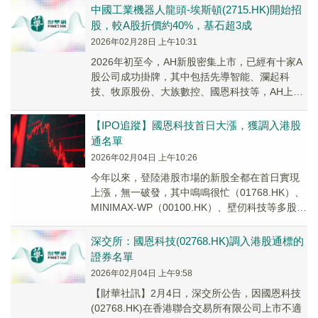
中國工業機器人龍頭-埃斯頓(2715.HK)開始招
股，較A股折價約40%，基石超3成
2026年02月28日 上午10:31
2026年初至今，AH新股密集上市，已經有十家A
股公司成功掛牌，其中包括先導智能、瀾起科
技、牧原股份、大族數控、國恩科技等，AH上市
明顯加速！2月27日，又有3家A股公司（埃斯頓...
【IPO追蹤】國恩科技首日大漲，獲調入港股
通名單
2026年02月04日 上午10:26
今年以來，登陸港股市場的新股全都在首日實現
上漲，無一破發，其中鳴鳴很忙（01768.HK）、
MINIMAX-WP（00100.HK）、壁仞科技等多股錄
得飆升。
深交所：國恩科技(02768.HK)調入港股通標的
證券名單
2026年02月04日 上午9:58
【財華社訊】2月4日，深交所公告，因國恩科技
(02768.HK)在香港聯合交易所有限公司上市不適