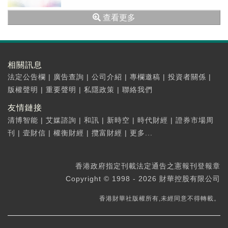
查看更多
相關訊息
法定公告欄
|
廣告查詢
|
公司介紹
|
專欄邀稿
|
投資者關係
|
版權聲明
|
重要聲明
|
私隱政策
|
聯絡我們
友情鏈接
清博智能
|
艾媒諮詢
|
和訊
|
新時空
|
時代財經
|
證券市場周
刊
|
壹財信
|
權衡財經
|
攬富財經
|
更多...
香港政府指定刊載法定通告之憲報刊登報章
Copyright © 1998 - 2026 財華控股有限公司
香港財華社版權所有,未經同意不得轉載。