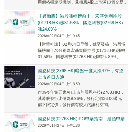
用價格穩定期機制，且相應A股上市滿10個交易
日，根據《深圳證券交易所深港通業務實施...
【異動股】港股漲幅榜前十，宏基集團控股
(01718.HK)漲31.58%，國恩科技(02768.HK)
漲24.89%
2026年02月04日 上午9:45
【財華社訊】02月04日早盤，截至發稿，港股漲
幅榜前十名分別為宏基集團控股(01718.HK)漲幅
31.58%、國恩科技(02768.HK)漲幅24.89%、南
方兩倍做空MSTR...
國恩科技(2768.HK)暗盤一度大漲47%，有望
上市首日入通
2026年02月04日 上午8:59
作為今年第五家AH上市的國恩科技(2768.HK)，
其港股發行比例為9.96%，發行定價36.00港元，
偏下限定價，發行價有較大的讓利空間。
國恩科技(02768.HK)IPO申購指南：建議申購
2026年01月27日 下午1:36