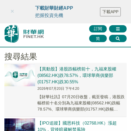
財華智庫網
FINTV
FINMETA
財華證券
媒體矩陣
下載財華財經APP
×
下載APP
智庫沙龍
聯絡我們
把握投資先機
訂閱
简
搜尋結果
【異動股】港股跌幅榜前十，九福來股權
(08562.HK)跌78.57%，環球華商俱樂部
(01757.HK)跌30.55%
2026年07月20日 下午4:20
【財華社訊】07月20日收盤，截至發稿，港股跌
幅榜前十名分別為九福來股權(08562.HK)跌幅
78.57%、環球華商俱樂部(01757.HK)跌幅
30.55%、真健康醫療-B(...
【IPO追蹤】國恩科技（02768.HK）漲超
10%，背後暗藏解禁風險