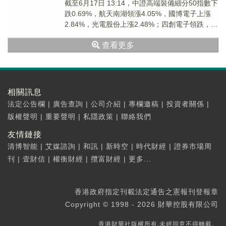
截至6月17日 13:14，中證高端裝備細分50指數下
跌0.69%，航天南湖領漲4.05%，國博電子上漲
2.84%，光電股份上漲2.48%；四創電子領跌，海
格通信、中航成飛跟跌。...
查看更多
相關訊息
法定公告欄
|
廣告查詢
|
公司介紹
|
專欄邀稿
|
投資者關係
|
版權聲明
|
重要聲明
|
私隱政策
|
聯絡我們
友情鏈接
清博智能
|
艾媒諮詢
|
和訊
|
新時空
|
時代財經
|
證券市場周
刊
|
壹財信
|
權衡財經
|
攬富財經
|
更多...
香港政府指定刊載法定通告之憲報刊登報章
Copyright © 1998 - 2026 財華控股有限公司
香港財華社版權所有,未經同意不得轉載。