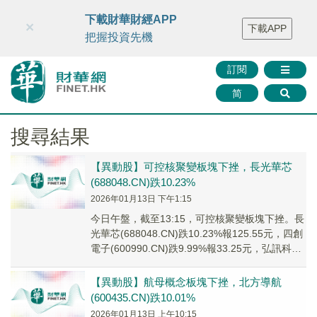
財華智庫網
FINTV
FINMETA
財華證券
媒體矩陣
下載財華財經APP
×
下載APP
智庫沙龍
聯絡我們
把握投資先機
訂閱
简
搜尋結果
【異動股】可控核聚變板塊下挫，長光華芯
(688048.CN)跌10.23%
2026年01月13日 下午1:15
今日午盤，截至13:15，可控核聚變板塊下挫。長
光華芯(688048.CN)跌10.23%報125.55元，四創
電子(600990.CN)跌9.99%報33.25元，弘訊科技
(6...
【異動股】航母概念板塊下挫，北方導航
(600435.CN)跌10.01%
2026年01月13日 上午10:15