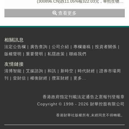
(300896.CN)跌11.05%報322.03元，華熙生物
(688...
查看更多
相關訊息
法定公告欄
|
廣告查詢
|
公司介紹
|
專欄邀稿
|
投資者關係
|
版權聲明
|
重要聲明
|
私隱政策
|
聯絡我們
友情鏈接
清博智能
|
艾媒諮詢
|
和訊
|
新時空
|
時代財經
|
證券市場周
刊
|
壹財信
|
權衡財經
|
攬富財經
|
更多...
香港政府指定刊載法定通告之憲報刊登報章
Copyright © 1998 - 2026 財華控股有限公司
香港財華社版權所有,未經同意不得轉載。