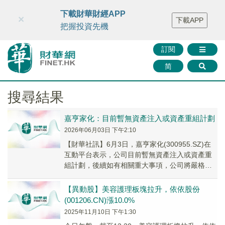
財華智庫網
FINTV
FINMETA
財華證券
媒體矩陣
下載財華財經APP
×
下載APP
智庫沙龍
聯絡我們
把握投資先機
訂閱
简
搜尋結果
嘉亨家化：目前暫無資產注入或資產重組計劃
2026年06月03日 下午2:10
【財華社訊】6月3日，嘉亨家化(300955.SZ)在
互動平台表示，公司目前暫無資產注入或資產重
組計劃，後續如有相關重大事項，公司將嚴格按
照法律法規及監管要求及時履行信息披露義務。
【異動股】美容護理板塊拉升，依依股份
(001206.CN)漲10.0%
2025年11月10日 下午1:30