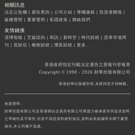
相關訊息
法定公告欄
|
廣告查詢
|
公司介紹
|
專欄邀稿
|
投資者關係
|
版權聲明
|
重要聲明
|
私隱政策
|
聯絡我們
友情鏈接
清博智能
|
艾媒諮詢
|
和訊
|
新時空
|
時代財經
|
證券市場周
刊
|
壹財信
|
權衡財經
|
攬富財經
|
更多...
香港政府指定刊載法定通告之憲報刊登報章
Copyright © 1998 - 2026 財華控股有限公司
香港財華社版權所有,未經同意不得轉載。
免責聲明：
財華控股有限公司及香港聯合交易所有限公司將盡力確保彼等所提供資料
之準確性及可靠性,但並不保證資料絕對無誤,資料如有錯漏而令閣下蒙受
損失,本公司概不負責。