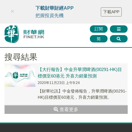
財華智庫網
FINTV
FINMETA
財華證券
媒體矩陣
下載財華財經APP
×
下載APP
智庫沙龍
聯絡我們
把握投資先機
訂閱
简
搜尋結果
【大行報告】中金升華潤啤酒(00291-HK)目
標價至60港元 升喜力銷量預測
2020年11月23日 上午9:24
【財華社訊】中金發佈報告，升華潤啤酒(00291-
HK)目標價至60港元，升喜力銷量預測。
查看更多