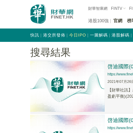
財華智庫網
FINTV
F
港股100強
官網
榜
快訊
港交所發佈
今日IPO
一圖解碼
港股解碼
搜尋結果
啓迪國際(0
https://www.fi
2021年07月26
【財華社訊】啟
盈虧平衡)(20
啓迪國際(0
https://www.fi