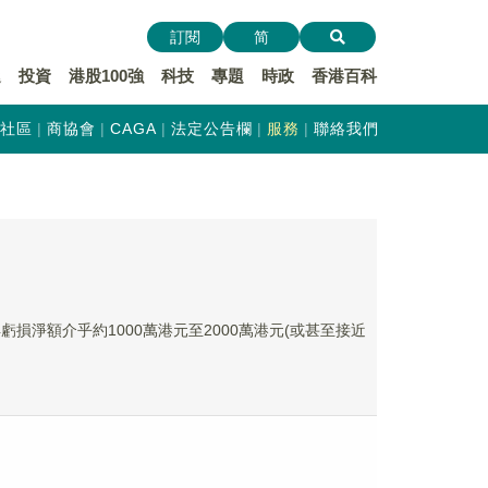
訂閱
简
遞
投資
港股100強
科技
專題
時政
香港百科
社區
商協會
CAGA
法定公告欄
服務
聯絡我們
得虧損淨額介乎約1000萬港元至2000萬港元(或甚至接近