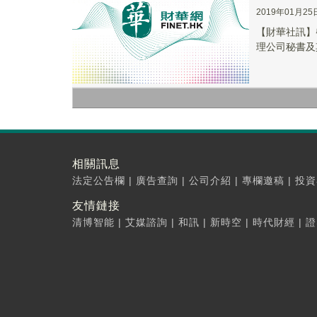
2019年01月25
【財華社訊】啓迪國
理公司秘書及
相關訊息
法定公告欄
|
廣告查詢
|
公司介紹
|
專欄邀稿
|
投資
友情鏈接
清博智能
|
艾媒諮詢
|
和訊
|
新時空
|
時代財經
|
證