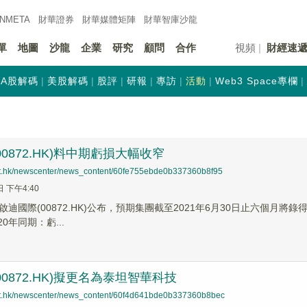
INMETA
財華證券
財華
媒體矩陣
財華
智庫沙龍
單
地圖
沙龍
企業
研究
顧問
合作
視頻
財經速
A股解碼
美股解碼
股評
研報
專訪
活動
Web3 Space專欄
0872.HK)料中期虧損大幅收窄
net.hk/newscenter/news_content/60fe755ebde0b337360b8f95
日 下午4:40
迪國際(00872.HK)公布，預期集團截至2021年6月30日止六個月將錄
20年同期：虧...
0872.HK)擬更名為泰坦智華科技
net.hk/newscenter/news_content/60f4d641bde0b337360b8bec