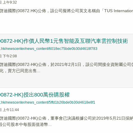
日 上午9:32
際(00872.HK)公佈，該公司擬將公司英文名稱由「TUS International Limit
00872-HK)作價人民幣1元售智能及互聯汽車雲控制技術
net.hk/newscenter/news_content/6018ec75bde0b30d4618f783
日 下午2:08
迪國際(00872-HK)公佈，於2021年2月1日，該公司間接全資附屬公
此，賣方已同意出售...
0872-HK)授出800萬份購股權
net.hk/newscenter/news_content/5ffd1b26bde0b30d4618e8f1
日 上午11:44
啓迪國際(00872-HK)公佈，董事會已決議根據公司於2019年5月2
股公司股本中每股面值港幣...