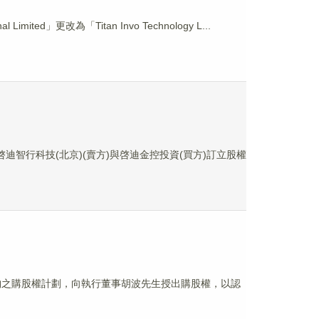
ed」更改為「Titan Invo Technology L...
司啓迪智行科技(北京)(賣方)與啓迪金控投資(買方)訂立股權
1日採納之購股權計劃，向執行董事胡波先生授出購股權，以認