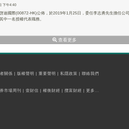
日 下午4:40
際(00872-HK)公佈，於2019年1月25日，委任李志勇先生擔任公司秘書及授權代表。 李鳳珊
其中一名授權代表職務。
查看更多
者關係
|
版權聲明
|
重要聲明
|
私隱政策
|
聯絡我們
券市場周刊
|
壹財信
|
權衡財經
|
攬富財經
|
更多...