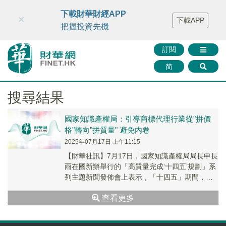
財華智庫網
FINTV
FINMETA
財華證券
媒體矩陣
下載財華財經APP
×
下載APP
智庫沙龍
聯絡我們
把握投資先機
訂閱
简
搜尋結果
國家知識產權局：引導商標代理行業從"拼價
格"轉向"拼質量" 避免内卷
2025年07月17日 上午11:15
【財華社訊】7月17日，國家知識產權局局長申長
雨在國新辦舉行的「高質量完成‘十四五’規劃」系
列主題新聞發佈會上表示，「十四五」期間，國
家知識產權局推動出台《商標代理監督管理規
查看更多
定》...