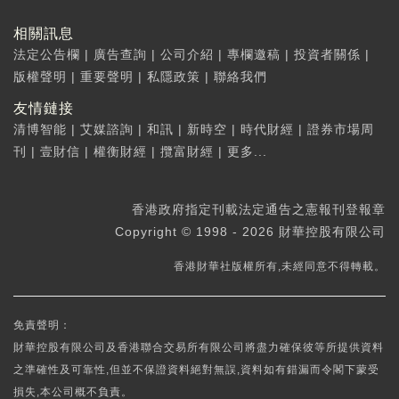
相關訊息
法定公告欄
|
廣告查詢
|
公司介紹
|
專欄邀稿
|
投資者關係
|
版權聲明
|
重要聲明
|
私隱政策
|
聯絡我們
友情鏈接
清博智能
|
艾媒諮詢
|
和訊
|
新時空
|
時代財經
|
證券市場周
刊
|
壹財信
|
權衡財經
|
攬富財經
|
更多...
香港政府指定刊載法定通告之憲報刊登報章
Copyright © 1998 - 2026 財華控股有限公司
香港財華社版權所有,未經同意不得轉載。
免責聲明：
財華控股有限公司及香港聯合交易所有限公司將盡力確保彼等所提供資料
之準確性及可靠性,但並不保證資料絕對無誤,資料如有錯漏而令閣下蒙受
損失,本公司概不負責。