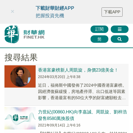
財華智庫網
FINTV
FINMETA
財華證券
媒體矩陣
下載財華財經APP
×
下載APP
智庫沙龍
聯絡我們
把握投資先機
訂閱
简
搜尋結果
香港富豪榜新人周凱旋，身價23億美金！
2024年03月20日 上午8:38
近日，福佈斯中國發佈了2024中國香港富豪榜。
因經濟復蘇緩慢，房地產停滞、出口低迷等因素
影響，香港最富有的50位大亨的財富總額較去年
縮水9%，至2960億美元。
力世紀(00860.HK)向李嘉誠、周凱旋、劉梓浩
發售8580萬換股債
2021年09月14日 上午6:16