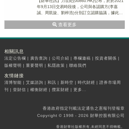
【財華社訊】力世紀(00860.HK)公布，於於2021
年9月13日交易時段後，公司與各認購方(李嘉
誠、周凱旋、劉梓浩)分別訂立認購協議，據此，
根據該協議之條款及在其條件規限下，...
查看更多
相關訊息
法定公告欄
|
廣告查詢
|
公司介紹
|
專欄邀稿
|
投資者關係
|
版權聲明
|
重要聲明
|
私隱政策
|
聯絡我們
友情鏈接
清博智能
|
艾媒諮詢
|
和訊
|
新時空
|
時代財經
|
證券市場周
刊
|
壹財信
|
權衡財經
|
攬富財經
|
更多...
香港政府指定刊載法定通告之憲報刊登報章
Copyright © 1998 - 2026 財華控股有限公司
香港財華社版權所有,未經同意不得轉載。