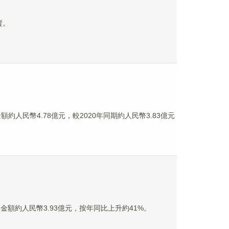
賣。
額約人民幣4.78億元，較2020年同期約人民幣3.83億元
售金額約人民幣3.93億元，按年同比上升約41%。