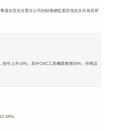
行董事溫吉堂先生委任公司的財務總監葉世強先生作為其替
民幣，按年上升18%。其中CNC工具機業務增30%，停車設
1.58%。