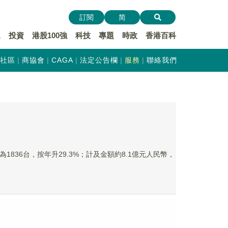
訂閱
简
遞
投資
港股100強
科技
專題
時政
香港百科
社區
商協會
CAGA
法定公告欄
服務
聯絡我們
目為1836台，按年升29.3%；計及金額約8.1億元人民幣，