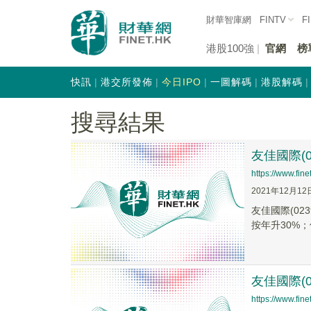
財華智庫網
FINTV
F
港股100強
官網
榜
快訊
港交所發佈
今日IPO
一圖解碼
港股解碼
搜尋結果
友佳國際(0
https://www.fi
2021年12月12
友佳國際(02
按年升30%；
友佳國際(
https://www.fi