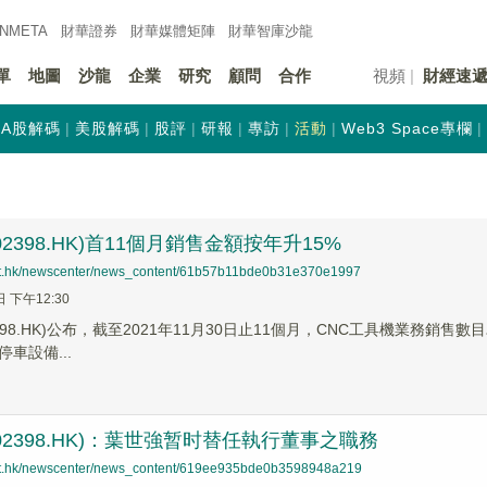
INMETA
財華證券
財華
媒體矩陣
財華
智庫沙龍
單
地圖
沙龍
企業
研究
顧問
合作
視頻
財經速
A股解碼
美股解碼
股評
研報
專訪
活動
Web3 Space專欄
2398.HK)首11個月銷售金額按年升15%
net.hk/newscenter/news_content/61b57b11bde0b31e370e1997
日 下午12:30
398.HK)公布，截至2021年11月30日止11個月，CNC工具機業務銷售數
停車設備...
02398.HK)：葉世強暂时替任執行董事之職務
net.hk/newscenter/news_content/619ee935bde0b3598948a219