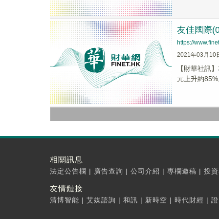
友佳國際(0
https://www.fi
2021年03月10
【財華社訊】友
元上升約85%
相關訊息
法定公告欄
|
廣告查詢
|
公司介紹
|
專欄邀稿
|
投資
友情鏈接
清博智能
|
艾媒諮詢
|
和訊
|
新時空
|
時代財經
|
證