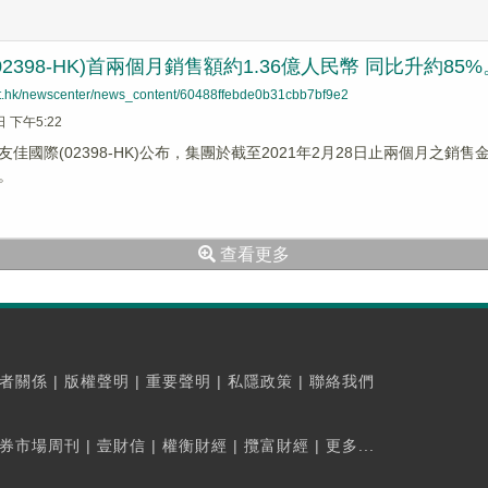
2398-HK)首兩個月銷售額約1.36億人民幣 同比升約85%
net.hk/newscenter/news_content/60488ffebde0b31cbb7bf9e2
日 下午5:22
佳國際(02398-HK)公布，集團於截至2021年2月28日止兩個月之銷售金
。
查看更多
者關係
|
版權聲明
|
重要聲明
|
私隱政策
|
聯絡我們
券市場周刊
|
壹財信
|
權衡財經
|
攬富財經
|
更多...