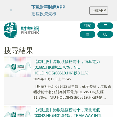
財華智庫網
FINTV
FINMETA
財華證券
媒體矩陣
下載財華財經APP
×
下載APP
智庫沙龍
聯絡我們
把握投資先機
訂閱
简
搜尋結果
【異動股】港股跌幅榜前十，博耳電力
(01685.HK)跌11.76%，NIU
HOLDINGS(08619.HK)跌8.11%
2026年03月12日 上午9:45
【財華社訊】03月12日早盤，截至發稿，港股跌
幅榜前十名分別為博耳電力(01685.HK)跌幅
11.76%、NIU HOLDINGS(08619.HK)跌幅
8.11%、嬴集團(0...
【異動股】港股漲幅榜前十，東北電氣
(00042.HK)漲31.94%，TEAMWAY INTL