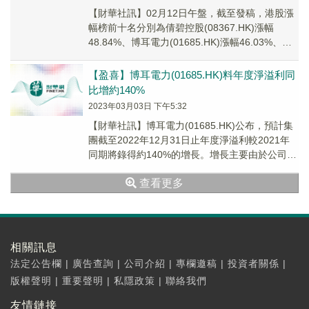
【財華社訊】02月12日午盤，截至發稿，港股漲
幅榜前十名分別為倩碧控股(08367.HK)漲幅
48.84%、博耳電力(01685.HK)漲幅46.03%、新
福港(01447.HK...
【盈喜】博耳電力(01685.HK)料年度淨溢利同
比增約140%
2023年03月03日 下午5:32
【財華社訊】博耳電力(01685.HK)公布，預計集
團截至2022年12月31日止年度淨溢利較2021年
同期將錄得約140%的增長。增長主要由於公司持
續新型冠狀病毒疫情爆發以來穩...
查看更多
相關訊息
法定公告欄
|
廣告查詢
|
公司介紹
|
專欄邀稿
|
投資者關係
|
版權聲明
|
重要聲明
|
私隱政策
|
聯絡我們
友情鏈接