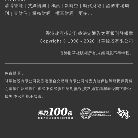
清博智能
|
艾媒諮詢
|
和訊
|
新時空
|
時代財經
|
證券市場周
刊
|
壹財信
|
權衡財經
|
攬富財經
|
更多...
香港政府指定刊載法定通告之憲報刊登報章
Copyright © 1998 - 2026 財華控股有限公司
香港財華社版權所有,未經同意不得轉載。
免責聲明：
財華控股有限公司及香港聯合交易所有限公司將盡力確保彼等所提供資料
之準確性及可靠性,但並不保證資料絕對無誤,資料如有錯漏而令閣下蒙受
損失,本公司概不負責。