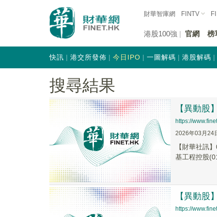
財華智庫網
FINTV
F
港股100強
官網
榜
快訊
港交所發佈
今日IPO
一圖解碼
港股解碼
搜尋結果
【異動股】港
https://www.fi
2026年03月24
【財華社訊】0
基工程控股(016
【異動股】港
https://www.fi