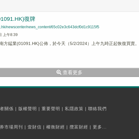
1091.HK)復牌
net.hk/newscenter/news_content/65c02e3c643dcf0d1c9115f5
日 上午8:39
方錳業(01091.HK)公佈，於今天（5/2/2024）上午九時正起恢復買賣
查看更多
者關係
|
版權聲明
|
重要聲明
|
私隱政策
|
聯絡我們
券市場周刊
|
壹財信
|
權衡財經
|
攬富財經
|
更多...