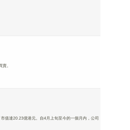
。
止買賣。
/股，市值達20.23億港元。自4月上旬至今的一個月内，公司