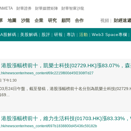
INMETA
財華證券
財華
媒體矩陣
財華
智庫沙龍
單
地圖
沙龍
企業
研究
顧問
合作
視頻
財經速
A股解碼
美股解碼
股評
研報
專訪
活動
Web3 Space專欄
股漲幅榜前十，凱樂士科技(02729.HK)漲83.07%，森美控股
net.hk/newscenter/news_content/69c2215f800d45f2308f7d27
日 下午1:30
3月24日午盤，截至發稿，港股漲幅榜前十名分別為凱樂士科技(02729.HK)漲幅
9...
股漲幅榜前十，維力生活科技(01703.HK)漲83.33%，WT集
net.hk/newscenter/news_content/697b1838800d45436c59182b