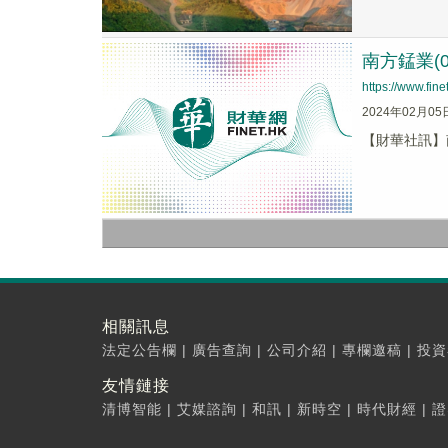
南方錳業(0
https://www.fi
2024年02月05
【財華社訊】南
相關訊息
法定公告欄
|
廣告查詢
|
公司介紹
|
專欄邀稿
|
投資
友情鏈接
清博智能
|
艾媒諮詢
|
和訊
|
新時空
|
時代財經
|
證