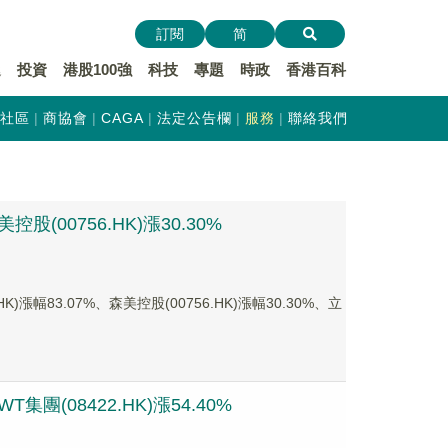
訂閱
简
遞
投資
港股100強
科技
專題
時政
香港百科
社區
商協會
CAGA
法定公告欄
服務
聯絡我們
(00756.HK)漲30.30%
83.07%、森美控股(00756.HK)漲幅30.30%、立
團(08422.HK)漲54.40%