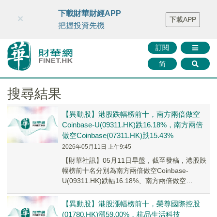
財華智庫網
FINTV
FINMETA
財華證券
媒體矩陣
下載財華財經APP
×
下載APP
智庫沙龍
聯絡我們
把握投資先機
訂閱
简
搜尋結果
【異動股】港股跌幅榜前十，南方兩倍做空
Coinbase-U(09311.HK)跌16.18%，南方兩倍
做空Coinbase(07311.HK)跌15.43%
2026年05月11日 上午9:45
【財華社訊】05月11日早盤，截至發稿，港股跌
幅榜前十名分別為南方兩倍做空Coinbase-
U(09311.HK)跌幅16.18%、南方兩倍做空
Coinbase(07311.HK...
【異動股】港股漲幅榜前十，榮尊國際控股
(01780.HK)漲59.00%，杭品生活科技