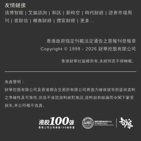
友情鏈接
清博智能
|
艾媒諮詢
|
和訊
|
新時空
|
時代財經
|
證券市場周
刊
|
壹財信
|
權衡財經
|
攬富財經
|
更多...
香港政府指定刊載法定通告之憲報刊登報章
Copyright © 1998 - 2026 財華控股有限公司
香港財華社版權所有,未經同意不得轉載。
免責聲明：
財華控股有限公司及香港聯合交易所有限公司將盡力確保彼等所提供資料
之準確性及可靠性,但並不保證資料絕對無誤,資料如有錯漏而令閣下蒙受
損失,本公司概不負責。