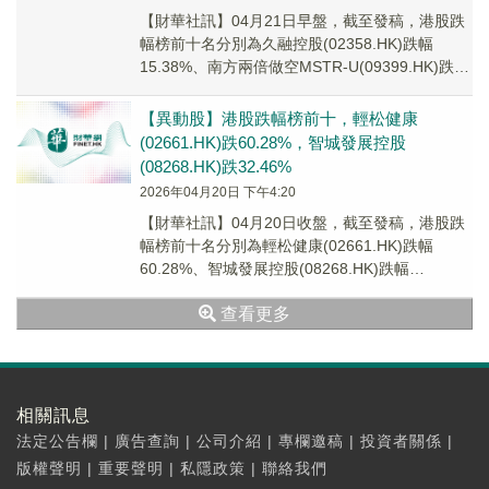
【財華社訊】04月21日早盤，截至發稿，港股跌
幅榜前十名分別為久融控股(02358.HK)跌幅
15.38%、南方兩倍做空MSTR-U(09399.HK)跌幅
11.56%、南方兩倍...
【異動股】港股跌幅榜前十，輕松健康
(02661.HK)跌60.28%，智城發展控股
(08268.HK)跌32.46%
2026年04月20日 下午4:20
【財華社訊】04月20日收盤，截至發稿，港股跌
幅榜前十名分別為輕松健康(02661.HK)跌幅
60.28%、智城發展控股(08268.HK)跌幅
32.46%、茂盛控股(00022...
查看更多
相關訊息
法定公告欄
|
廣告查詢
|
公司介紹
|
專欄邀稿
|
投資者關係
|
版權聲明
|
重要聲明
|
私隱政策
|
聯絡我們