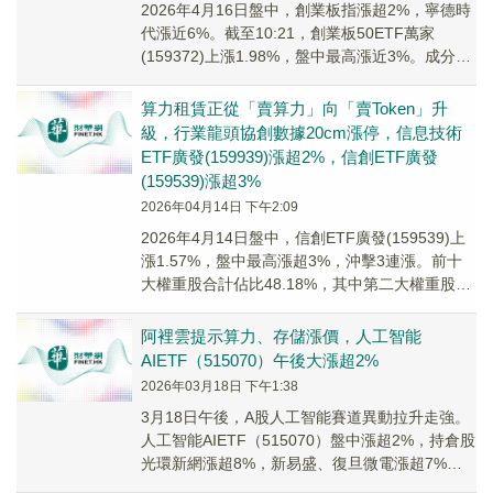
2026年4月16日盤中，創業板指漲超2%，寧德時
代漲近6%。截至10:21，創業板50ETF萬家
(159372)上漲1.98%，盤中最高漲近3%。成分股
協創數據上漲7.58%，...
算力租賃正從「賣算力」向「賣Token」升
級，行業龍頭協創數據20cm漲停，信息技術
ETF廣發(159939)漲超2%，信創ETF廣發
(159539)漲超3%
2026年04月14日 下午2:09
2026年4月14日盤中，信創ETF廣發(159539)上
漲1.57%，盤中最高漲超3%，沖擊3連漲。前十
大權重股合計佔比48.18%，其中第二大權重股兆
易創新上漲5.68%，瀾...
阿裡雲提示算力、存儲漲價，人工智能
AIETF（515070）午後大漲超2%
2026年03月18日 下午1:38
3月18日午後，A股人工智能賽道異動拉升走強。
人工智能AIETF（515070）盤中漲超2%，持倉股
光環新網漲超8%，新易盛、復旦微電漲超7%，
協創數據、潤澤科技、中際旭創等個股漲幅居