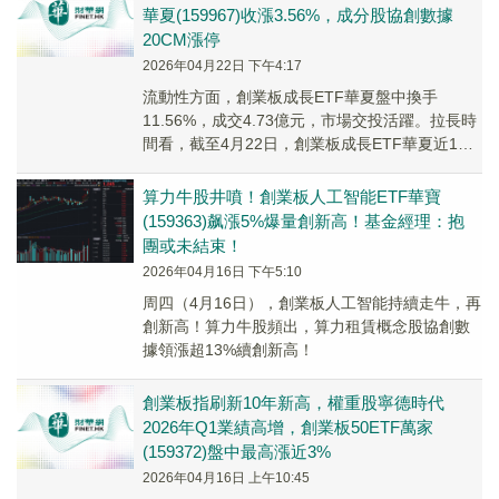
華夏(159967)收漲3.56%，成分股協創數據
20CM漲停
2026年04月22日 下午4:17
流動性方面，創業板成長ETF華夏盤中換手
11.56%，成交4.73億元，市場交投活躍。拉長時
間看，截至4月22日，創業板成長ETF華夏近1周
日均成交5.41億元。
算力牛股井噴！創業板人工智能ETF華寶
(159363)飙漲5%爆量創新高！基金經理：抱
團或未結束！
2026年04月16日 下午5:10
周四（4月16日），創業板人工智能持續走牛，再
創新高！算力牛股頻出，算力租賃概念股協創數
據領漲超13%續創新高！
創業板指刷新10年新高，權重股寧德時代
2026年Q1業績高增，創業板50ETF萬家
(159372)盤中最高漲近3%
2026年04月16日 上午10:45