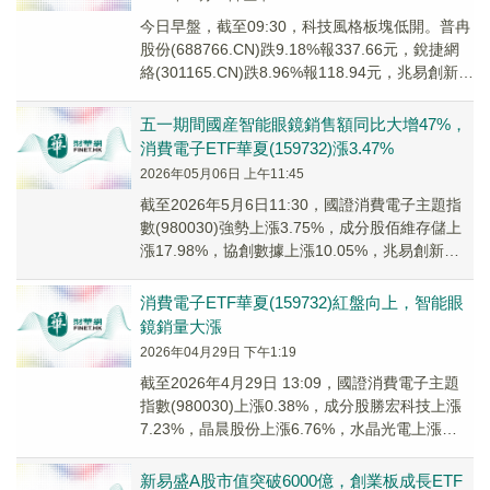
今日早盤，截至09:30，科技風格板塊低開。普冉
股份(688766.CN)跌9.18%報337.66元，銳捷網
絡(301165.CN)跌8.96%報118.94元，兆易創新
(60...
五一期間國産智能眼鏡銷售額同比大增47%，
消費電子ETF華夏(159732)漲3.47%
2026年05月06日 上午11:45
截至2026年5月6日11:30，國證消費電子主題指
數(980030)強勢上漲3.75%，成分股佰維存儲上
漲17.98%，協創數據上漲10.05%，兆易創新上
漲10.00%，信維...
消費電子ETF華夏(159732)紅盤向上，智能眼
鏡銷量大漲
2026年04月29日 下午1:19
截至2026年4月29日 13:09，國證消費電子主題
指數(980030)上漲0.38%，成分股勝宏科技上漲
7.23%，晶晨股份上漲6.76%，水晶光電上漲
5.37%，協創數據上...
新易盛A股市值突破6000億，創業板成長ETF