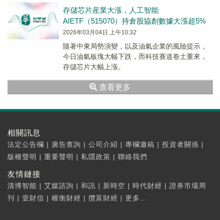
前。
存儲芯片産業大漲，人工智能
AIETF（515070）持倉股協創數據大漲超5%
2026年03月04日 上午10:32
隨著中東局勢演變，以及油氣企業的風險提示，
今日油氣板塊大幅下跌，而科技賽道卷土重來，
存儲芯片大幅上漲。
查看更多
相關訊息
法定公告欄
|
廣告查詢
|
公司介紹
|
專欄邀稿
|
投資者關係
|
版權聲明
|
重要聲明
|
私隱政策
|
聯絡我們
友情鏈接
清博智能
|
艾媒諮詢
|
和訊
|
新時空
|
時代財經
|
證券市場周
刊
|
壹財信
|
權衡財經
|
攬富財經
|
更多...