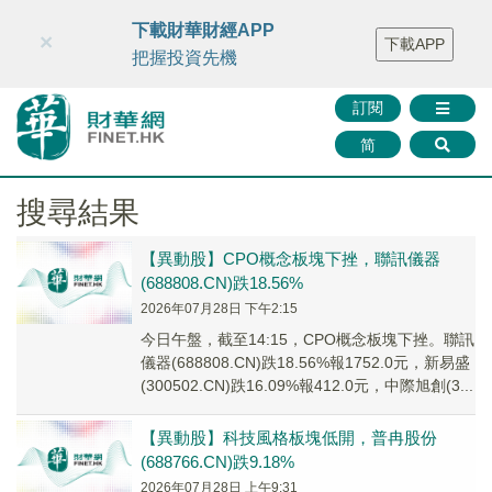
財華智庫網
FINTV
FINMETA
財華證券
媒體矩陣
下載財華財經APP
×
下載APP
智庫沙龍
聯絡我們
把握投資先機
訂閱
简
搜尋結果
【異動股】CPO概念板塊下挫，聯訊儀器
(688808.CN)跌18.56%
2026年07月28日 下午2:15
今日午盤，截至14:15，CPO概念板塊下挫。聯訊
儀器(688808.CN)跌18.56%報1752.0元，新易盛
(300502.CN)跌16.09%報412.0元，中際旭創(3...
【異動股】科技風格板塊低開，普冉股份
(688766.CN)跌9.18%
2026年07月28日 上午9:31