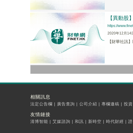
【異動股】匯
https://www.fi
2020年12月14
【財華社訊】匯能
相關訊息
法定公告欄
|
廣告查詢
|
公司介紹
|
專欄邀稿
|
投資
友情鏈接
清博智能
|
艾媒諮詢
|
和訊
|
新時空
|
時代財經
|
證