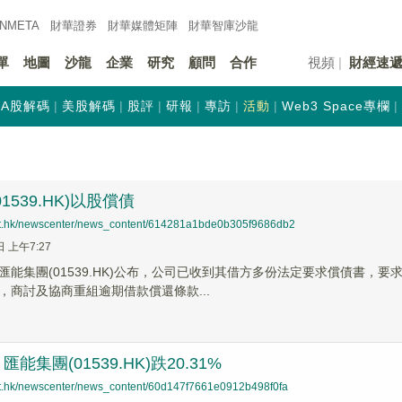
INMETA
財華證券
財華
媒體矩陣
財華
智庫沙龍
單
地圖
沙龍
企業
研究
顧問
合作
視頻
財經速
A股解碼
美股解碼
股評
研報
專訪
活動
Web3 Space專欄
1539.HK)以股償債
net.hk/newscenter/news_content/614281a1bde0b305f9686db2
日 上午7:27
匯能集團(01539.HK)公布，公司已收到其借方多份法定要求償債書，
，商討及協商重組逾期借款償還條款...
能集團(01539.HK)跌20.31%
net.hk/newscenter/news_content/60d147f7661e0912b498f0fa