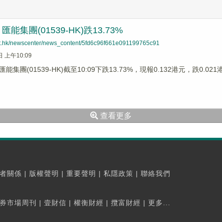
能集團(01539-HK)跌13.73%
net.hk/newscenter/news_content/5fd6c96f661e091199765c91
日 上午10:09
集團(01539-HK)截至10:09下跌13.73%，現報0.132港元，跌0.0
查看更多
者關係
|
版權聲明
|
重要聲明
|
私隱政策
|
聯絡我們
券市場周刊
|
壹財信
|
權衡財經
|
攬富財經
|
更多...