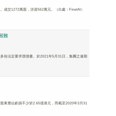
港元。成交1272萬股，涉資562萬元。（出處：FinetAI）
資困難
之多份法定要求償債書。於2021年5月31日，集團之逾期
得股東應佔虧損不少於2.65億港元，而截至2020年3月31