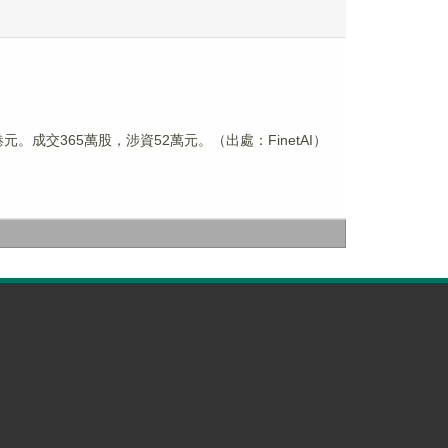
21港元。成交365萬股，涉資52萬元。（出處：FinetAI）