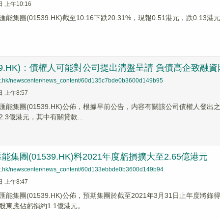
日 上午10:16
集團(01539.HK)截至10:16下跌20.31%，現報0.51港元，跌0.13
539.HK)：債權人可能對公司提出清盤呈請 負債高企致融
net.hk/newscenter/news_content/60d135c7bde0b3600d149b95
日 上午8:57
匯能集團(01539.HK)公佈，根據早前公告，内容有關該公司債權人發出
.3億港元，其中有關貸款...
集團(01539.HK)料2021年度虧損擴大至2.65億港元
net.hk/newscenter/news_content/60d133ebbde0b3600d149b94
日 上午8:47
能集團(01539.HK)公佈，預期集團於截至2021年3月31日止年度將錄
股東應佔虧損約1.1億港元。