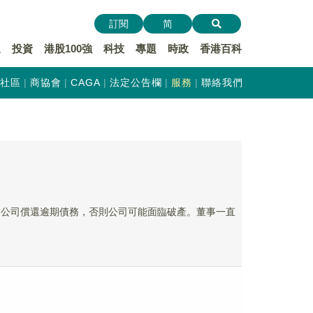
訂閱
简
遞
投資
港股100強
科技
專題
時政
香港百科
社區
商協會
CAGA
法定公告欄
服務
聯絡我們
要求公司償還逾期債務，否則公司可能面臨破產。董事一直