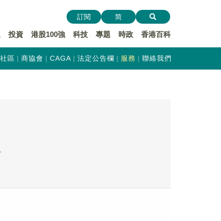
訂閱
简
遞
投資
港股100強
科技
專題
時政
香港百科
社區
商協會
CAGA
法定公告欄
服務
聯絡我們
。