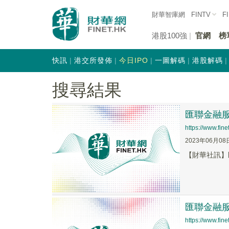
財華智庫網
FINTV
F
港股100強
官網
榜
快訊
港交所發佈
今日IPO
一圖解碼
港股解碼
搜尋結果
匯聯金融服務
https://www.fi
2023年06月08
【財華社訊】匯
匯聯金融服
https://www.fi