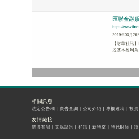
匯聯金融服務
https://www.fi
2019年03月26
【財華社訊】匯
股基本盈利為人民
相關訊息
法定公告欄
|
廣告查詢
|
公司介紹
|
專欄邀稿
|
投資
友情鏈接
清博智能
|
艾媒諮詢
|
和訊
|
新時空
|
時代財經
|
證