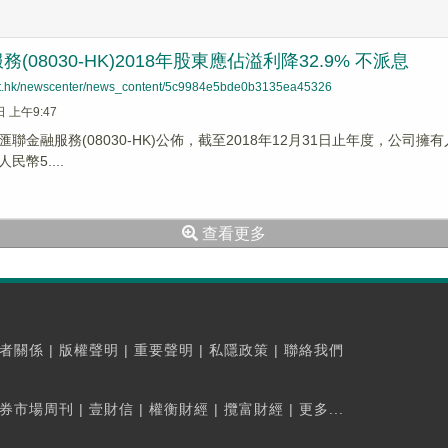
(08030-HK)2018年股東應佔溢利降32.9% 不派息
net.hk/newscenter/news_content/5c9984e5bde0b3135ea45326
日 上午9:47
聯金融服務(08030-HK)公佈，截至2018年12月31日止年度，公司擁有人
幣5....
查看更多
者關係
|
版權聲明
|
重要聲明
|
私隱政策
|
聯絡我們
券市場周刊
|
壹財信
|
權衡財經
|
攬富財經
|
更多...