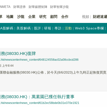
INMETA
財華證券
財華
媒體矩陣
財華
智庫沙龍
單
地圖
沙龍
企業
研究
顧問
合作
視頻
財經速
A股解碼
美股解碼
股評
研報
專訪
活動
Web3 Space專欄
(08030.HK)復牌
net.hk/newscenter/news_content/648124558ac02a08ccbcd286
日 上午8:44
聯金融服務(08030.HK)公佈，於今天(8/6/2023)上午九時正起恢復買賣
務(08030.HK)：萬素園已獲任執行董事
net.hk/newscenter/news_content/61b2ec58bde0b31e370e1921