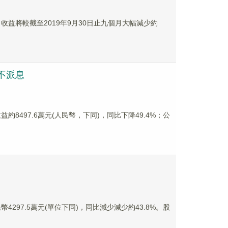
個月收益將較截至2019年9月30日止九個月大幅減少約
 不派息
益約8497.6萬元(人民幣，下同)，同比下降49.4%；公
4297.5萬元(單位下同)，同比減少減少約43.8%。股