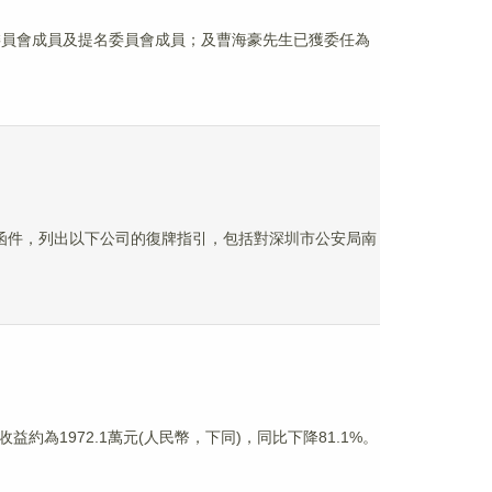
酬委員會成員及提名委員會成員；及曹海豪先生已獲委任為
交所的函件，列出以下公司的復牌指引，包括對深圳市公安局南
收益約為1972.1萬元(人民幣，下同)，同比下降81.1%。