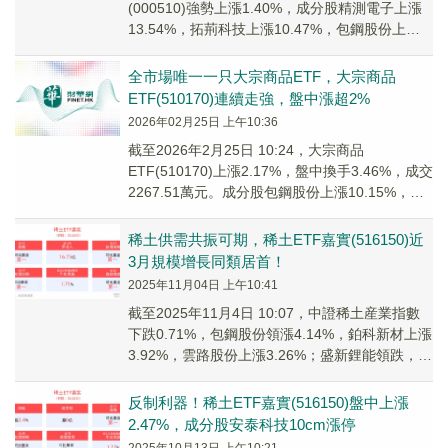
(000510)強勢上漲1.40%，成分股精測電子上漲
13.54%，拓荊科技上漲10.47%，包鋼股份上漲
10.15%，川發...
全市場唯一一只大宗商品ETF，大宗商品
ETF(510170)連續走強，盤中漲超2%
2026年02月25日 上午10:36
截至2026年2月25日 10:24，大宗商品
ETF(510170)上漲2.17%，盤中換手3.46%，成交
2267.51萬元。成分股包鋼股份上漲10.15%，雲
天化上漲10.0...
稀土供需共振可期，稀土ETF嘉實(516150)近
3月規模增長同類居首！
2025年11月04日 上午10:41
截至2025年11月4日 10:07，中證稀土産業指數
下跌0.71%，包鋼股份領漲4.14%，鉑科新材上漲
3.92%，雲路股份上漲3.26%；盛新鋰能領跌，大
洋電機、安泰科技跟跌...
反制利器！稀土ETF嘉實(516150)盤中上漲
2.47%，成分股安泰科技10cm漲停