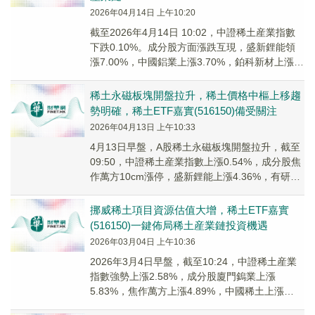
2026年04月14日 上午10:20
截至2026年4月14日 10:02，中證稀土産業指數
下跌0.10%。成分股方面漲跌互現，盛新鋰能領
漲7.00%，中國鋁業上漲3.70%，鉑科新材上漲
3.31%；包鋼股份領跌，北方稀土、英思特跟
跌。
稀土永磁板塊開盤拉升，稀土價格中樞上移趨
勢明確，稀土ETF嘉實(516150)備受關注
2026年04月13日 上午10:33
4月13日早盤，A股稀土永磁板塊開盤拉升，截至
09:50，中證稀土産業指數上漲0.54%，成分股焦
作萬方10cm漲停，盛新鋰能上漲4.36%，有研新
材上漲3.40%，包鋼股份上漲...
挪威稀土項目資源估值大增，稀土ETF嘉實
(516150)一鍵佈局稀土産業鏈投資機遇
2026年03月04日 上午10:36
2026年3月4日早盤，截至10:24，中證稀土産業
指數強勢上漲2.58%，成分股廈門鎢業上漲
5.83%，焦作萬方上漲4.89%，中國稀土上漲
4.82%，金風科技，包鋼股份等個股跟漲。