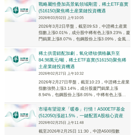
戰略屬性疊加高景氣領域剛需，稀土ETF嘉實
(516150)聚焦稀土産業鏈投資機遇
2026年03月02日 上午10:05
2026年3月2日早盤，截至09:53，中證稀土産業
指數上漲0.01%，成分股中稀有色上漲9.23%，廈
門鎢業上漲8.07%，包鋼股份上漲3.09%，金風科
技上漲1.90%，安泰科技上漲0.90%。
稀土供需錯配加劇，氧化镨钕價格飙升至
84.98萬元/噸，稀土ETF嘉實(516150)聚焦稀
土産業鏈投資機遇
2026年02月27日 上午10:32
2026年2月27日早盤，截至10:23，中證稀土産業
指數強勢上漲3.14%，成分股廈門鎢業上漲
8.94%，包鋼股份上漲8.05%，中稀有色上漲
7.74%，中色股份，盛和資源等個股跟漲。
市場有望迎來「暖春」行情！A500ETF基金
(512050)漲超1.5%，一鍵配置A股核心資産
2026年02月25日 上午11:48
截至2026年2月25日 11:30，中證A500指數