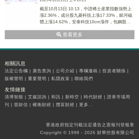
2025年10月13日 上午10:21
截至10月13日 10:13，中證稀土産業指數強勢上
漲2.36%，成分股九菱科技上漲17.33%，銀河磁
體上漲14.62%，安泰科技10cm漲停，包鋼股
份，三川智慧等個股跟漲。稀...
查看更多
相關訊息
法定公告欄
|
廣告查詢
|
公司介紹
|
專欄邀稿
|
投資者關係
|
版權聲明
|
重要聲明
|
私隱政策
|
聯絡我們
友情鏈接
清博智能
|
艾媒諮詢
|
和訊
|
新時空
|
時代財經
|
證券市場周
刊
|
壹財信
|
權衡財經
|
攬富財經
|
更多...
香港政府指定刊載法定通告之憲報刊登報章
Copyright © 1998 - 2026 財華控股有限公司