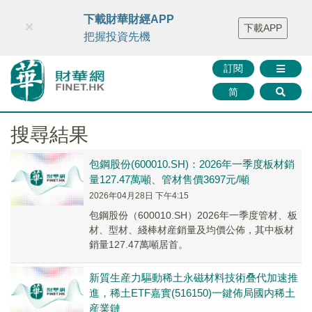
財華智庫網
FINTV
FINMETA
財華證券
媒體矩陣
下載財華財經APP
×
下載APP
智庫沙龍
聯絡我們
把握投資先機
訂閱
简
搜尋結果
包鋼股份(600010.SH)：2026年一季度板材銷
量127.47萬噸、管材售價3697元/噸
2026年04月28日 下午4:15
包鋼股份（600010.SH）2026年一季度管材、板
材、型材、綫棒材産銷量及均價公佈，其中板材
銷量127.47萬噸居首。
新質生産力驅動稀土永磁材料技術叠代加速推
進，稀土ETF嘉實(516150)一鍵佈局國内稀土
産業鏈