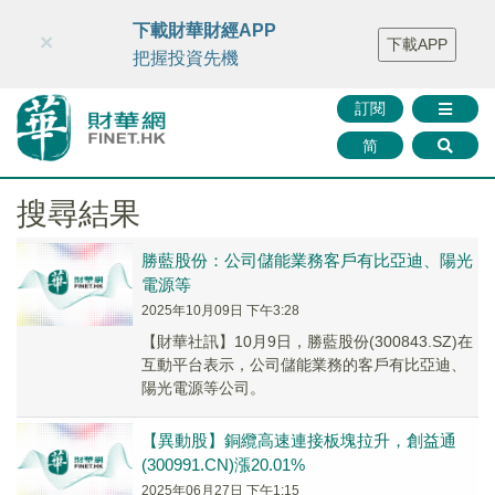
財華智庫網
FINTV
FINMETA
財華證券
媒體矩陣
下載財華財經APP
×
下載APP
智庫沙龍
聯絡我們
把握投資先機
訂閱
简
搜尋結果
勝藍股份：公司儲能業務客戶有比亞迪、陽光
電源等
2025年10月09日 下午3:28
【財華社訊】10月9日，勝藍股份(300843.SZ)在
互動平台表示，公司儲能業務的客戶有比亞迪、
陽光電源等公司。
【異動股】銅纜高速連接板塊拉升，創益通
(300991.CN)漲20.01%
2025年06月27日 下午1:15