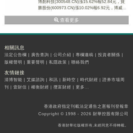
博創科技(300548.CN)漲15.62%報52.84元，寶
勝股份(600973.CN)漲10.02%報6.92元，博威合
金(6...
查看更多
相關訊息
法定公告欄
|
廣告查詢
|
公司介紹
|
專欄邀稿
|
投資者關係
|
版權聲明
|
重要聲明
|
私隱政策
|
聯絡我們
友情鏈接
清博智能
|
艾媒諮詢
|
和訊
|
新時空
|
時代財經
|
證券市場周
刊
|
壹財信
|
權衡財經
|
攬富財經
|
更多...
香港政府指定刊載法定通告之憲報刊登報章
Copyright © 1998 - 2026 財華控股有限公司
香港財華社版權所有,未經同意不得轉載。