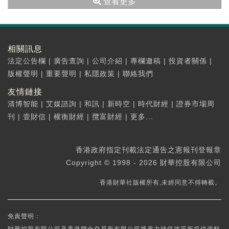
查看更多
相關訊息
法定公告欄
|
廣告查詢
|
公司介紹
|
專欄邀稿
|
投資者關係
|
版權聲明
|
重要聲明
|
私隱政策
|
聯絡我們
友情鏈接
清博智能
|
艾媒諮詢
|
和訊
|
新時空
|
時代財經
|
證券市場周
刊
|
壹財信
|
權衡財經
|
攬富財經
|
更多...
香港政府指定刊載法定通告之憲報刊登報章
Copyright © 1998 - 2026 財華控股有限公司
香港財華社版權所有,未經同意不得轉載。
免責聲明：