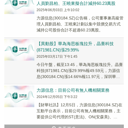
人員劉昌柏、王曉東擬合計減持60.23萬股
2025年06月03日 上午10:02
力源信息(300184.SZ)公告稱，公司董事兼高級管
理人員劉昌柏、王曉東計劃以集中競價交易方式
減持公司股份合計不超過60.23萬股。
【異動股】華為海思板塊拉升，晶賽科技
(871981.CN)漲29.99%
2025年03月17日 下午1:45
今日午盤，截至13:45，華為海思板塊拉升。晶賽
科技(871981.CN)漲29.99%報49.59元，力源信
息(300184.CN)漲14.66%報11.97元，深圳華強
(00...
力源信息：目前公司有無人機相關業務
2024年12月05日 下午3:22
【財華社訊】12月5日，力源信息(300184.SZ)在
互動平台表示，目前公司有無人機相關業務，主
要提供公司代理的ST(意法)、ON(安森美)、
SONY(索尼)等相關產品，目前銷...