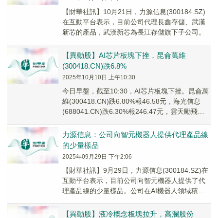
【財華社訊】10月21日，力源信息(300184.SZ)
在互動平台表示，目前公司代理長鑫存儲、武漢
新芯的產品，武漢新芯為長江存儲旗下子公司。
【異動股】AI芯片板塊下挫，昆侖萬維
(300418.CN)跌6.8%
2025年10月10日 上午10:30
今日早盤，截至10:30，AI芯片板塊下挫。昆侖萬
維(300418.CN)跌6.80%報46.58元，海光信息
(688041.CN)跌6.30%報246.47元，雲天勵飛
U(68...
力源信息：公司向智元機器人提供代理產品線
的少量樣品
2025年09月29日 下午2:06
【財華社訊】9月29日，力源信息(300184.SZ)在
互動平台表示，目前公司向智元機器人提供了代
理產品線的少量樣品。公司在AI機器人領域積極
佈局，目前已有部分客戶提貨，但銷售額...
【異動股】液冷概念板塊拉升，高瀾股份