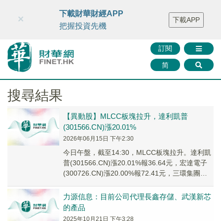
財華智庫網
FINTV
FINMETA
財華證券
媒體矩陣
下載財華財經APP
×
下載APP
智庫沙龍
聯絡我們
把握投資先機
訂閱
简
搜尋結果
【異動股】MLCC板塊拉升，達利凱普
(301566.CN)漲20.01%
2026年06月15日 下午2:30
今日午盤，截至14:30，MLCC板塊拉升。達利凱
普(301566.CN)漲20.01%報36.64元，宏達電子
(300726.CN)漲20.00%報72.41元，三環集團
(30...
力源信息：目前公司代理長鑫存儲、武漢新芯
的產品
2025年10月21日 下午3:28