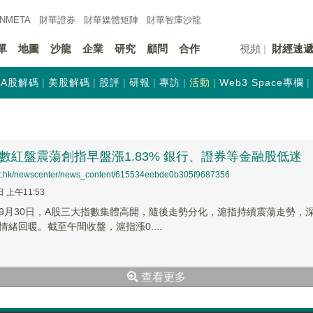
INMETA
財華證券
財華
媒體矩陣
財華
智庫沙龍
單
地圖
沙龍
企業
研究
顧問
合作
視頻
財經速
A股解碼
美股解碼
股評
研報
專訪
活動
Web3 Space專欄
數紅盤震蕩創指早盤漲1.83% 銀行、證券等金融股低迷
net.hk/newscenter/news_content/615534eebde0b305f9687356
日 上午11:53
9月30日，A股三大指數集體高開，隨後走勢分化，滬指持續震蕩走勢，深
緒回暖。截至午間收盤，滬指漲0....
查看更多