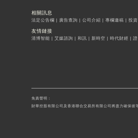
相關訊息
法定公告欄
|
廣告查詢
|
公司介紹
|
專欄邀稿
|
投資
友情鏈接
清博智能
|
艾媒諮詢
|
和訊
|
新時空
|
時代財經
|
證
免責聲明：
財華控股有限公司及香港聯合交易所有限公司將盡力確保彼等