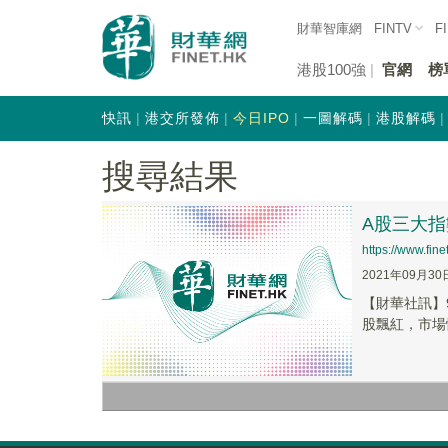
財華智庫網
FINTV
F
港股100強
官網
榜
快訊
港交所發佈
今日IPO
一圖解碼
港股解碼
搜尋結果
A股三大指
https://www.fi
2021年09月30
【財華社訊】
股飄紅，市場情