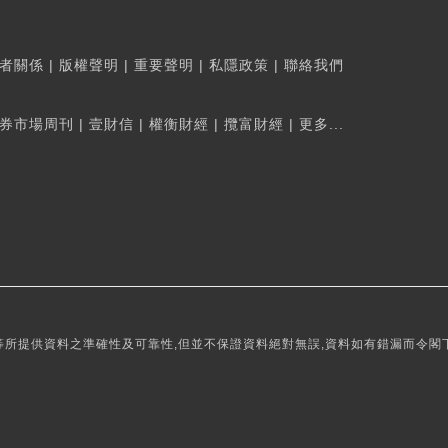
者關係
|
版權聲明
|
重要聲明
|
私隱政策
|
聯絡我們
券市場周刊
|
壹財信
|
權衡財經
|
攬富財經
|
更多...
所提供資料之準確性及可靠性,但並不保證資料絕對無誤,資料如有錯漏而令閣