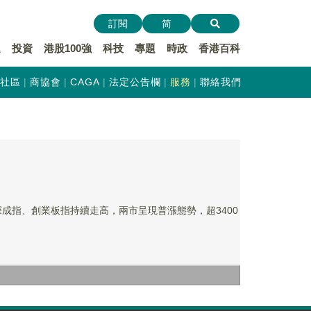
訂閱
简
遞
投資
港股100強
科技
專題
時政
香港百科
社區
商協會
CAGA
法定公告欄
服務
聯絡我們
成指、創業板指持續走高，兩市呈現普漲態勢，超3400