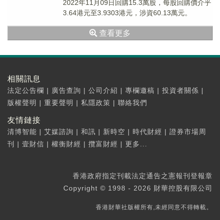
2022年11月09日回購15.3萬股，每股回購價介乎
3.64港元至3.9303港元，涉資60.13萬元。
查看更多
相關訊息
法定公告欄
|
廣告查詢
|
公司介紹
|
專欄邀稿
|
投資者關係
|
版權聲明
|
重要聲明
|
私隱政策
|
聯絡我們
友情鏈接
清博智能
|
艾媒諮詢
|
和訊
|
新時空
|
時代財經
|
證券市場周
刊
|
壹財信
|
權衡財經
|
攬富財經
|
更多...
香港政府指定刊載法定通告之憲報刊登報章
Copyright © 1998 - 2026 財華控股有限公司
香港財華社版權所有,未經同意不得轉載。