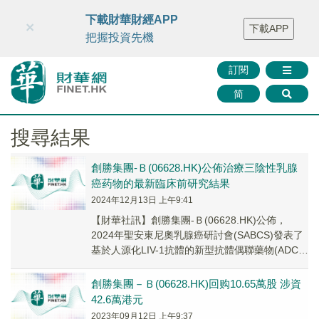
財華智庫網
FINTV
FINMETA
財華證券
媒體矩陣
下載財華財經APP
×
下載APP
智庫沙龍
聯絡我們
把握投資先機
訂閱
简
搜尋結果
創勝集團-Ｂ(06628.HK)公佈治療三陰性乳腺
癌药物的最新臨床前研究結果
2024年12月13日 上午9:41
【財華社訊】創勝集團-Ｂ(06628.HK)公佈，
2024年聖安東尼奧乳腺癌研討會(SABCS)發表了
基於人源化LIV-1抗體的新型抗體偶聯藥物(ADC)
的最新臨床前研究結果。A...
創勝集團－Ｂ(06628.HK)回购10.65萬股 涉資
42.6萬港元
2023年09月12日 上午9:37