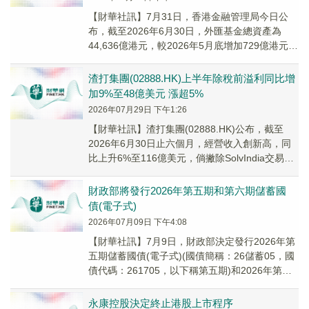
【財華社訊】7月31日，香港金融管理局今日公
布，截至2026年6月30日，外匯基金總資產為
44,636億港元，較2026年5月底增加729億港元，
其中港元資產增加847億港元，外...
渣打集團(02888.HK)上半年除稅前溢利同比增
加9%至48億美元 漲超5%
2026年07月29日 下午1:26
【財華社訊】渣打集團(02888.HK)公布，截至
2026年6月30日止六個月，經營收入創新高，同
比上升6%至116億美元，倘撇除SolvIndia交易，
則上升8%。除稅前溢利為...
財政部將發行2026年第五期和第六期儲蓄國
債(電子式)
2026年07月09日 下午4:08
【財華社訊】7月9日，財政部決定發行2026年第
五期儲蓄國債(電子式)(國債簡稱：26儲蓄05，國
債代碼：261705，以下稱第五期)和2026年第六
期儲蓄國債(電子式)(國債簡...
永康控股決定終止港股上市程序