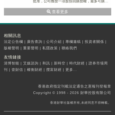
批准，公司獲授一項股份回購授權，最多可購回
已發行股份總數10%，即最多57,...
查看更多
相關訊息
法定公告欄
|
廣告查詢
|
公司介紹
|
專欄邀稿
|
投資者關係
|
版權聲明
|
重要聲明
|
私隱政策
|
聯絡我們
友情鏈接
清博智能
|
艾媒諮詢
|
和訊
|
新時空
|
時代財經
|
證券市場周
刊
|
壹財信
|
權衡財經
|
攬富財經
|
更多...
香港政府指定刊載法定通告之憲報刊登報章
Copyright © 1998 - 2026 財華控股有限公司
香港財華社版權所有,未經同意不得轉載。