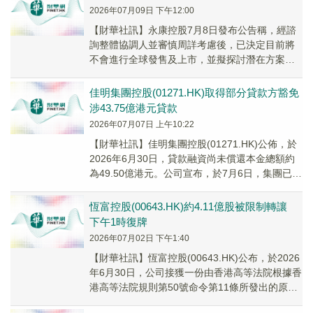
2026年07月09日 下午12:00
【財華社訊】永康控股7月8日發布公告稱，經諮
詢整體協調人並審慎周詳考慮後，已決定目前將
不會進行全球發售及上市，並擬探討潛在方案。
根據公告，有關國際發售的國際包銷協議將不會
訂立，而...
佳明集團控股(01271.HK)取得部分貸款方豁免
涉43.75億港元貸款
2026年07月07日 上午10:22
【財華社訊】佳明集團控股(01271.HK)公佈，於
2026年6月30日，貸款融資尚未償還本金總額約
為49.50億港元。公司宣布，於7月6日，集團已成
功就違反事項取得若干貸款方的...
恆富控股(00643.HK)約4.11億股被限制轉讓
下午1時復牌
2026年07月02日 下午1:40
【財華社訊】恆富控股(00643.HK)公布，於2026
年6月30日，公司接獲一份由香港高等法院根據香
港高等法院規則第50號命令第11條所發出的原始
停止通知書，該通知由巨運國際發...