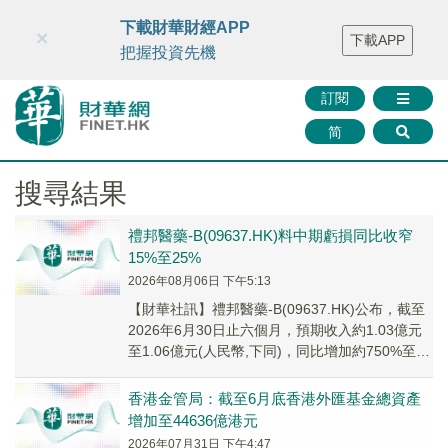
財華智庫網
FINTV
FINMETA
財華證券
媒體矩陣
下載財華財經APP
×
下載APP
智庫沙龍
聯絡我們
把握投資先機
訂閱
简
搜尋結果
禮邦醫藥-B(09637.HK)料中期虧損同比收窄
15%至25%
2026年08月06日 下午5:13
【財華社訊】禮邦醫藥-B(09637.HK)公布，截至
2026年6月30日止六個月，預期收入約1.03億元
至1.06億元(人民幣,下同)，同比增加約750%至
775%；期內虧損約...
香港金管局：截至6月底香港外匯基金總資產
增加至44636億港元
2026年07月31日 下午4:47