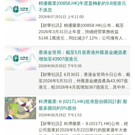
精優藥業(00858.HK)年度盈轉虧約9.8億港元
不派息
2026年07月01日 上午11:00
​【財華社訊】精優藥業(00858.HK)公布，截至
2026年3月31日止年度，持續經營業務收益
5148.1萬港元，同比減少7.12%；公司擁有人應
佔虧損約9.8億港元，上年溢利...
香港金管局：截至5月底香港外匯基金總資產
增加至43907億港元
2026年06月30日 下午5:36
【財華社訊】6月30日，香港金管局今日公布，截
至2026年5月31日，外匯基金總資產為43,907億
港元，較2026年4月底增加367億港元，其中外幣
資產增加398億港元，港元資...
科濟藥業-Ｂ(02171.HK)批准股份購回計劃 擬
最多購回約5%股份
2026年06月26日 下午1:53
​【財華社訊】科濟藥業－Ｂ(02171.HK)公布，經
公司股東於2026年5月22日舉行的股東週年大會