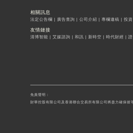
相關訊息
法定公告欄
|
廣告查詢
|
公司介紹
|
專欄邀稿
|
投資
友情鏈接
清博智能
|
艾媒諮詢
|
和訊
|
新時空
|
時代財經
|
證
免責聲明：
財華控股有限公司及香港聯合交易所有限公司將盡力確保彼等