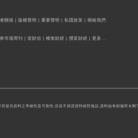
者關係
|
版權聲明
|
重要聲明
|
私隱政策
|
聯絡我們
券市場周刊
|
壹財信
|
權衡財經
|
攬富財經
|
更多...
所提供資料之準確性及可靠性,但並不保證資料絕對無誤,資料如有錯漏而令閣