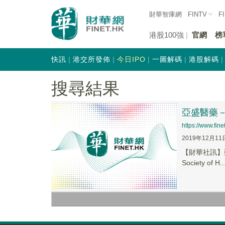
財華智庫網
FINTV
F
港股100強
官網
榜
快訊
港交所發佈
今日IPO
一圖解碼
港股解碼
搜尋結果
亞盛醫藥－
https://www.fi
2019年12月11
【財華社訊】亞
Society of H..