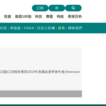
訂閱
简
遞
投資
港股100強
科技
專題
時政
香港百科
社區
商協會
CAGA
法定公告欄
服務
聯絡我們
試驗口頭報告獲得2019年美國血液學會年會(American