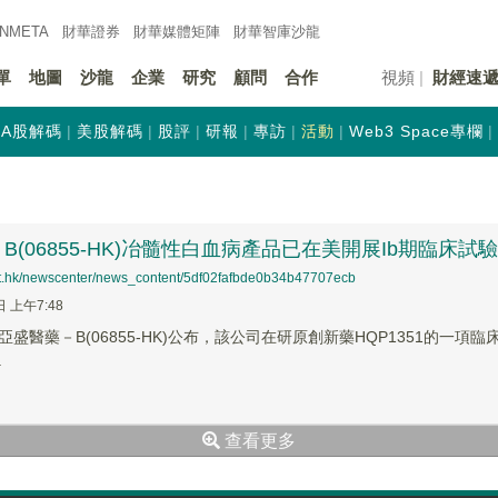
INMETA
財華證券
財華
媒體矩陣
財華
智庫沙龍
單
地圖
沙龍
企業
研究
顧問
合作
視頻
財經速
A股解碼
美股解碼
股評
研報
專訪
活動
Web3 Space專欄
B(06855-HK)冶髓性白血病產品已在美開展Ib期臨床試驗
net.hk/newscenter/news_content/5df02fafbde0b34b47707ecb
日 上午7:48
盛醫藥－B(06855-HK)公布，該公司在研原創新藥HQP1351的一項臨床
.
查看更多