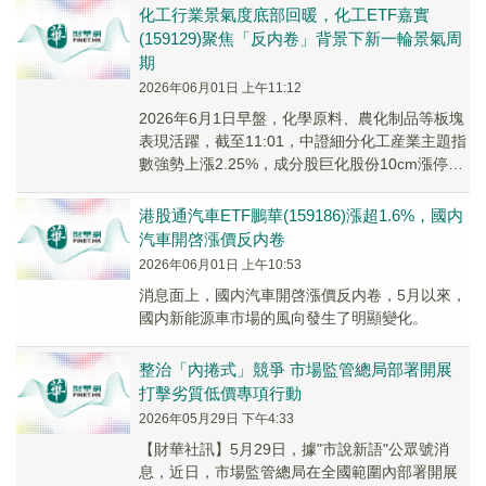
化工行業景氣度底部回暖，化工ETF嘉實
(159129)聚焦「反内卷」背景下新一輪景氣周
期
2026年06月01日 上午11:12
2026年6月1日早盤，化學原料、農化制品等板塊
表現活躍，截至11:01，中證細分化工産業主題指
數強勢上漲2.25%，成分股巨化股份10cm漲停，
新鳳鳴上漲8.78%，昊華科技上漲6.64%。
港股通汽車ETF鵬華(159186)漲超1.6%，國内
汽車開啓漲價反内卷
2026年06月01日 上午10:53
消息面上，國内汽車開啓漲價反内卷，5月以來，
國内新能源車市場的風向發生了明顯變化。
整治「內捲式」競爭 市場監管總局部署開展
打擊劣質低價專項行動
2026年05月29日 下午4:33
【財華社訊】5月29日，據"市說新語"公眾號消
息，近日，市場監管總局在全國範圍內部署開展