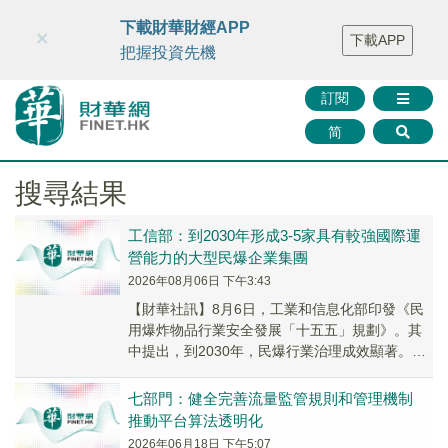
財華智庫網
FINTV
FINMETA
財華證券
媒體矩陣
下載財華財經APP
×
下載APP
智庫沙龍
聯絡我們
把握投資先機
訂閱
简
搜尋結果
工信部：到2030年形成3-5家具有較強國際運
營能力的大型民爆企業集團
2026年08月06日 下午3:43
【財華社訊】8月6日，工業和信息化部印發《民
用爆炸物品行業安全發展「十五五」規劃》。其
中提出，到2030年，民爆行業治理成效顯著。企
業重組整合有序推進，產業集中度持續提高，形
成3...
七部門：健全完善流量監管規則和管理機制
推動平台算法透明化
2026年06月18日 下午5:07