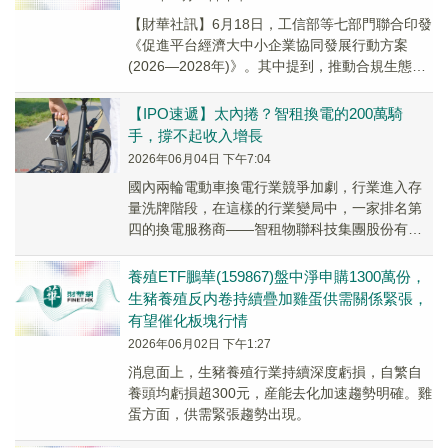
【財華社訊】6月18日，工信部等七部門聯合印發
《促進平台經濟大中小企業協同發展行動方案
(2026—2028年)》。其中提到，推動合規生態共
創。指導平台企業完善合規管理體系，構建質...
【IPO速遞】太內捲？智租換電的200萬騎
手，撐不起收入增長
2026年06月04日 下午7:04
國內兩輪電動車換電行業競爭加劇，行業進入存
量洗牌階段，在這樣的行業變局中，一家排名第
四的換電服務商——智租物聯科技集團股份有限
公司（以下簡稱「智租換電」）於5月29日向港交
所遞交...
養殖ETF鵬華(159867)盤中淨申購1300萬份，
生豬養殖反内卷持續疊加雞蛋供需關係緊張，
有望催化板塊行情
2026年06月02日 下午1:27
消息面上，生豬養殖行業持續深度虧損，自繁自
養頭均虧損超300元，産能去化加速趨勢明確。雞
蛋方面，供需緊張趨勢出現。