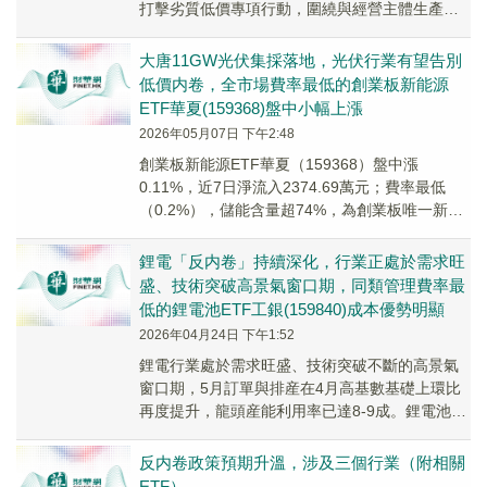
打擊劣質低價專項行動，圍繞與經營主體生產活
動息息相關、直接影響人民群眾消費體驗、「內
捲式」...
大唐11GW光伏集採落地，光伏行業有望告別
低價内卷，全市場費率最低的創業板新能源
ETF華夏(159368)盤中小幅上漲
2026年05月07日 下午2:48
創業板新能源ETF華夏（159368）盤中漲
0.11%，近7日淨流入2374.69萬元；費率最低
（0.2%），儲能含量超74%，為創業板唯一新能
源20CM漲跌幅指數。
鋰電「反内卷」持續深化，行業正處於需求旺
盛、技術突破高景氣窗口期，同類管理費率最
低的鋰電池ETF工銀(159840)成本優勢明顯
2026年04月24日 下午1:52
鋰電行業處於需求旺盛、技術突破不斷的高景氣
窗口期，5月訂單與排産在4月高基數基礎上環比
再度提升，龍頭産能利用率已達8-9成。鋰電池
ETF工銀（159840）助力一鍵低成本參與新能源
投資。
反内卷政策預期升溫，涉及三個行業（附相關
ETF）