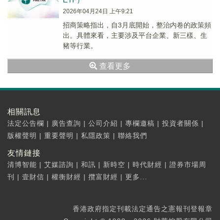
2026年04月24日 上午9:21
招商策略指出，自3月底開始，整治内卷的政策頻
出。具體來看，主要涉及平台企業、新三樣、生
豬等行業。
查看更多
相關訊息
法定公告欄
|
廣告查詢
|
公司介紹
|
專欄邀稿
|
投資者關係
|
版權聲明
|
重要聲明
|
私隱政策
|
聯絡我們
友情鏈接
清博智能
|
艾媒諮詢
|
和訊
|
新時空
|
時代財經
|
證券市場周
刊
|
壹財信
|
權衡財經
|
攬富財經
|
更多...
香港政府指定刊載法定通告之憲報刊登報章