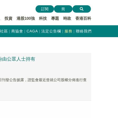
訂閱
简
遞
投資
港股100強
科技
專題
時政
香港百科
社區
商協會
CAGA
法定公告欄
服務
聯絡我們
股份由公眾人士持有
8月4日刊發公告披露，證監會最近曾就公司股權分佈進行查