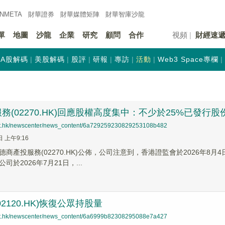
INMETA
財華證券
財華
媒體矩陣
財華
智庫沙龍
單
地圖
沙龍
企業
研究
顧問
合作
視頻
財經速
A股解碼
美股解碼
股評
研報
專訪
活動
Web3 Space專欄
務(02270.HK)回應股權高度集中：不少於25%已發行
net.hk/newscenter/news_content/6a729259230829253108b482
日 上午9:16
德商產投服務(02270.HK)公佈，公司注意到，香港證監會於2026年
司於2026年7月21日，...
2120.HK)恢復公眾持股量
net.hk/newscenter/news_content/6a6999b82308295088e7a427