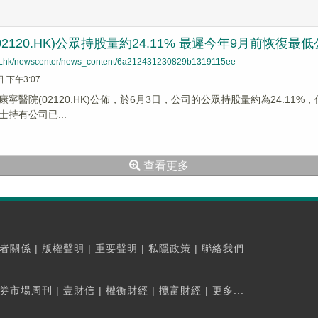
02120.HK)公眾持股量約24.11% 最遲今年9月前恢復最
net.hk/newscenter/news_content/6a212431230829b1319115ee
日 下午3:07
康寧醫院(02120.HK)公佈，於6月3日，公司的公眾持股量約為24.11%
持有公司已...
查看更多
者關係
|
版權聲明
|
重要聲明
|
私隱政策
|
聯絡我們
券市場周刊
|
壹財信
|
權衡財經
|
攬富財經
|
更多...