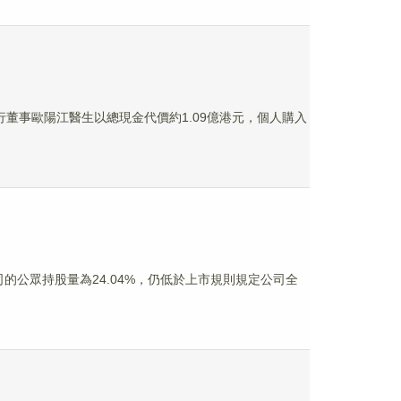
兼執行董事歐陽江醫生以總現金代價約1.09億港元，個人購入
司的公眾持股量為24.04%，仍低於上市規則規定公司全