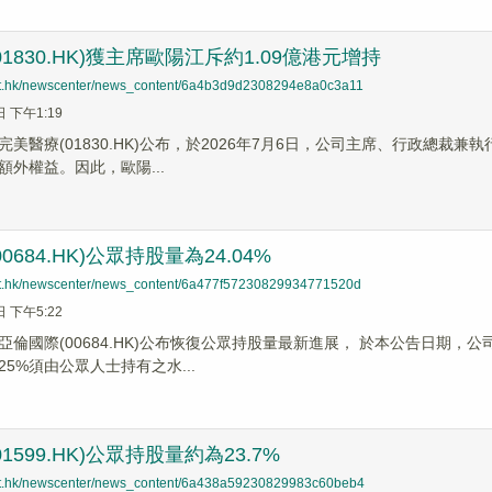
1830.HK)獲主席歐陽江斥約1.09億港元增持
net.hk/newscenter/news_content/6a4b3d9d2308294e8a0c3a11
日 下午1:19
完美醫療(01830.HK)公布，於2026年7月6日，公司主席、行政總裁
額外權益。因此，歐陽...
0684.HK)公眾持股量為24.04%
net.hk/newscenter/news_content/6a477f57230829934771520d
日 下午5:22
亞倫國際(00684.HK)公布恢復公眾持股量最新進展， 於本公告日期，公
5%須由公眾人士持有之水...
1599.HK)公眾持股量約為23.7%
net.hk/newscenter/news_content/6a438a59230829983c60beb4