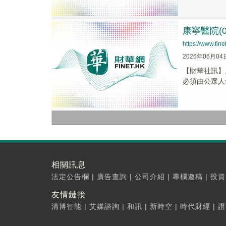
康寧醫院(
https://www.fi
2026年06月04
​【財華社訊】
必須由公眾人士
相關訊息
法定公告欄
|
廣告查詢
|
公司介紹
|
專欄邀稿
|
投資
友情鏈接
清博智能
|
艾媒諮詢
|
和訊
|
新時空
|
時代財經
|
證