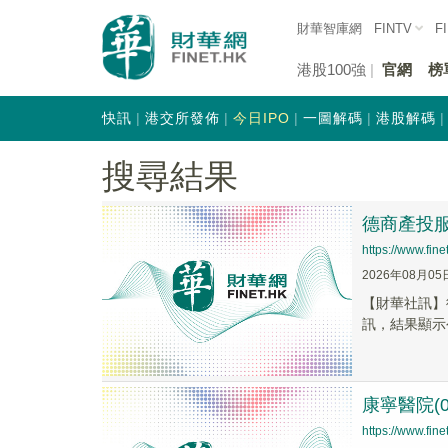
財華智庫網
FINTV
F
港股100強
官網
榜
快訊
港交所發佈
今日IPO
一圖解碼
港股解碼
搜尋結果
德商產投服
https://www.fi
2026年08月05
【財華社訊】
訊，結果顯示公
康寧醫院(0
https://www.fi