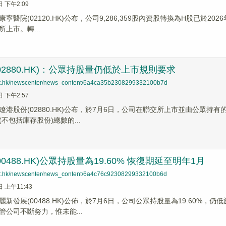
日 下午2:09
寧醫院(02120.HK)公布，公司9,286,359股內資股轉換為H股已於20
上市。轉...
02880.HK)：公眾持股量仍低於上市規則要求
net.hk/newscenter/news_content/6a4ca35b2308299332100b7d
日 下午2:57
遼港股份(02880.HK)公布，於7月6日，公司在聯交所上市並由公眾持有
不包括庫存股份)總數的...
0488.HK)公眾持股量為19.60% 恢復期延至明年1月
net.hk/newscenter/news_content/6a4c76c92308299332100b6d
日 上午11:43
新發展(00488.HK)公佈，於7月6日，公司公眾持股量為19.60%
管公司不斷努力，惟未能...