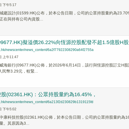
日 下午5:17
建設計(01599.HK)公布，於本公告日期，公司的公眾持股量約為23.7
正在與持有公司內資股...
9677.HK)擬溢價26.22%向恆源控股配發不超1.5億股H股
net.hk/newscenter/news_content/6a2f77922308290a64f2755a
日 上午11:47
海銀行(09677.HK)公佈，於2026年6月14日，該行與恆源控股訂立
民幣3.29元，較緊...
(02361.HK)：公眾持股量約為16.45%，
net.hk/newscenter/news_content/6a213f2d230829b1319115fd
日 下午5:02
中康科技控股(02361.HK)公佈，於本公告日期，公司的公眾持股量約為16.
。其原因為3...