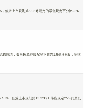
0%，低於上市規則第8.08條規定的最低規定百分比25%。
H股認購協議，擬向恆源控股配發不超過1.5億股H股，認購
45%，低於上市規則第13.32B(1)條所規定25%的最低