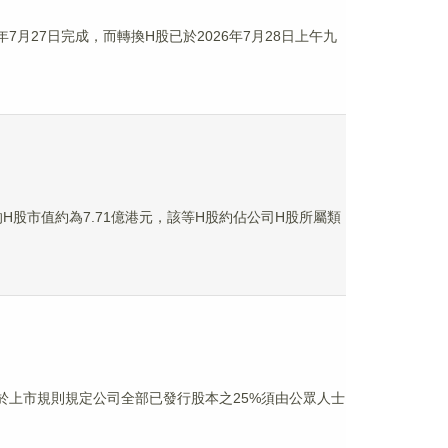
26年7月27日完成，而轉換H股已於2026年7月28日上午九
的H股市值約為7.71億港元，該等H股約佔公司H股所屬類
，仍低於上市規則規定公司全部已發行股本之25%須由公眾人士