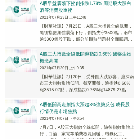
漲0...
A股早盤震蕩下挫創指跌1.78% 周期股大漲白
酒等消費股重挫
2021年07月23日 上午11:48
【財華社訊】7月23日，A股三大指數全線低開，
隨後指數集體震蕩下行，創指失守3500點，兩市
逾3300個股下跌，部分前期熱門題材全面回調，
市場情緒較為低迷。截止上午收盤，滬指跌0...
A股三大指數全線低開滬指跌0.68% 醫藥生物
概念高開
2021年07月20日 上午9:35
【財華社訊】7月20日，受外圍大跌影響，滬深兩
市三大指數集體低開。截至開盤，滬指跌0.68%
報3515.07點，深成指跌0.76%報14879.27點，
創指跌0.54%報3431...
A股低開高走創指大漲超3%強勢反包 成長股
行情仍是市場焦點
2021年07月07日 下午6:54
7月7日，A股三大指數全線低開，隨後指數集體上
行，白酒、家電等消費板塊回暖，環氟化工、