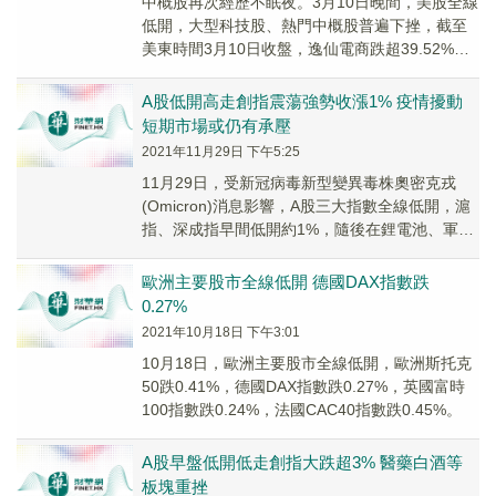
中概股再次經歷不眠夜。3月10日晚間，美股全線
低開，大型科技股、熱門中概股普遍下挫，截至
美東時間3月10日收盤，逸仙電商跌超39.52%，
貝殼跌23.93%、愛奇藝跌21.71%...
A股低開高走創指震蕩強勢收漲1% 疫情擾動
短期市場或仍有承壓
2021年11月29日 下午5:25
11月29日，受新冠病毒新型變異毒株奧密克戎
(Omicron)消息影響，A股三大指數全線低開，滬
指、深成指早間低開約1%，隨後在鋰電池、軍
工、新能源電力股帶動下迅速走高，創業板指...
歐洲主要股市全線低開 德國DAX指數跌
0.27%
2021年10月18日 下午3:01
10月18日，歐洲主要股市全線低開，歐洲斯托克
50跌0.41%，德國DAX指數跌0.27%，英國富時
100指數跌0.24%，法國CAC40指數跌0.45%。
A股早盤低開低走創指大跌超3% 醫藥白酒等
板塊重挫