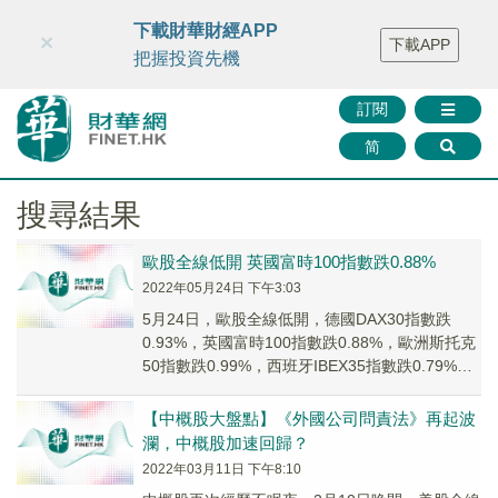
財華智庫網
FINTV
FINMETA
財華證券
媒體矩陣
下載財華財經APP
×
下載APP
智庫沙龍
聯絡我們
把握投資先機
訂閱
简
搜尋結果
歐股全線低開 英國富時100指數跌0.88%
2022年05月24日 下午3:03
5月24日，歐股全線低開，德國DAX30指數跌
0.93%，英國富時100指數跌0.88%，歐洲斯托克
50指數跌0.99%，西班牙IBEX35指數跌0.79%，
富時意大利MIB指數跌0.94%。
【中概股大盤點】《外國公司問責法》再起波
瀾，中概股加速回歸？
2022年03月11日 下午8:10