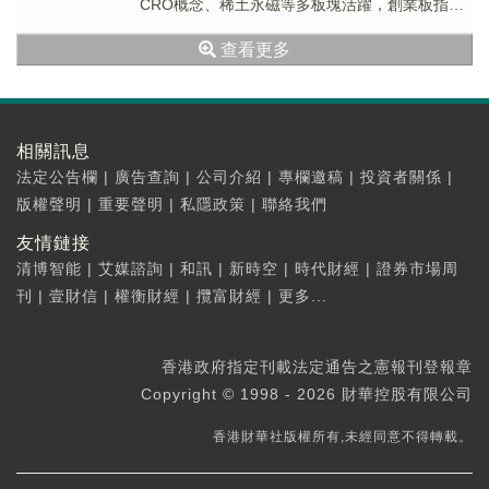
CRO概念、稀土永磁等多板塊活躍，創業板指漲
超3%，種植業與林業、煤炭概念走弱，網約車、
查看更多
數字...
相關訊息
法定公告欄
|
廣告查詢
|
公司介紹
|
專欄邀稿
|
投資者關係
|
版權聲明
|
重要聲明
|
私隱政策
|
聯絡我們
友情鏈接
清博智能
|
艾媒諮詢
|
和訊
|
新時空
|
時代財經
|
證券市場周
刊
|
壹財信
|
權衡財經
|
攬富財經
|
更多...
香港政府指定刊載法定通告之憲報刊登報章
Copyright © 1998 - 2026 財華控股有限公司
香港財華社版權所有,未經同意不得轉載。