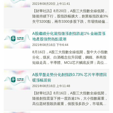
2021年08月20日 上午11:41
【財華社訊】8月20日，A股三大指數全線低開，
隨後持續下行，股指跌幅擴大，創業板指跌逾3%
失守3200點，兩市3300多股下跌，市場情緒偏向
謹慎，賺錢效應較差。截至午間收盤，滬指...
A股繼續分化滬指微漲創指跌超1% 金融普漲
地產股強勢熱點退潮
2021年08月16日 下午6:44
8月16日，A股三大指數全線低開，盤中大小指數
分化，煤炭、白酒概念拉升回暖，鋼鐵、券商股
短線走高，半導體、MCU芯片觸底反彈；高位題
材股殺跌嚴重，鋰電概念大幅回調，有色冶煉、
光刻...
A股早盤走勢分化創指跌0.73% 芯片半導體回
暖漲幅居前
2021年08月16日 上午11:48
【財華社訊】8月16日，A股三大指數全線低開，
隨後創指震蕩下挫一度跌逾1%，大小指數嚴重，
高位題材股殺跌嚴重，個股漲多跌少，市場風格
持續切換，賺錢效應一般。截至午間收盤，滬指