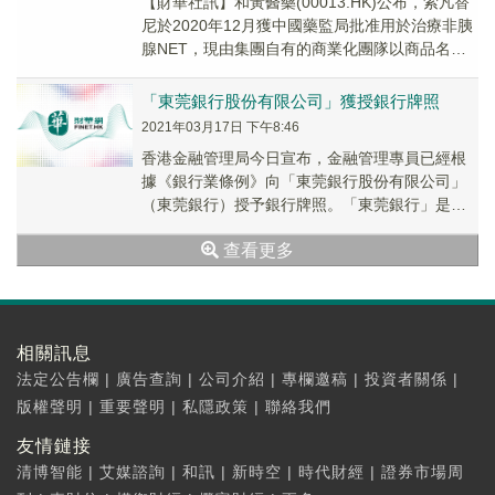
【財華社訊】和黃醫藥(00013.HK)公布，索凡替
尼於2020年12月獲中國藥監局批准用於治療非胰
腺NET，現由集團自有的商業化團隊以商品名蘇
泰達在中國銷售。誠如招股章程所披露...
「東莞銀行股份有限公司」獲授銀行牌照
2021年03月17日 下午8:46
香港金融管理局今日宣布，金融管理專員已經根
據《銀行業條例》向「東莞銀行股份有限公司」
（東莞銀行）授予銀行牌照。「東莞銀行」是一
家在中國內地註冊成立的銀行。該牌照於今日
查看更多
（即2021年3月17日）生效。
相關訊息
法定公告欄
|
廣告查詢
|
公司介紹
|
專欄邀稿
|
投資者關係
|
版權聲明
|
重要聲明
|
私隱政策
|
聯絡我們
友情鏈接
清博智能
|
艾媒諮詢
|
和訊
|
新時空
|
時代財經
|
證券市場周