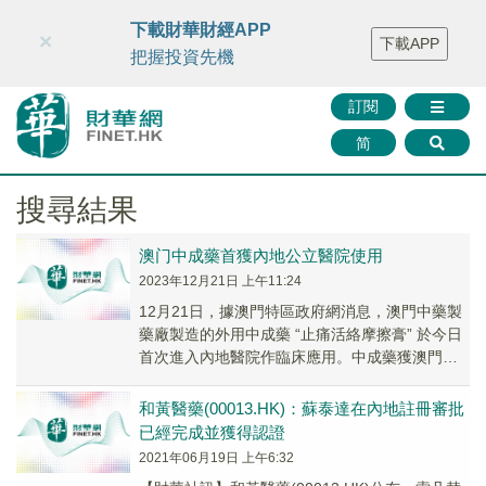
財華智庫網
FINTV
FINMETA
財華證券
媒體矩陣
下載財華財經APP
×
下載APP
智庫沙龍
聯絡我們
把握投資先機
訂閱
简
搜尋結果
澳门中成藥首獲內地公立醫院使用
2023年12月21日 上午11:24
12月21日，據澳門特區政府網消息，澳門中藥製
藥廠製造的外用中成藥 “止痛活絡摩擦膏” 於今日
首次進入內地醫院作臨床應用。中成藥獲澳門藥
監局批准上市銷售，隨後於2022年11月透...
和黃醫藥(00013.HK)：蘇泰達在內地註冊審批
已經完成並獲得認證
2021年06月19日 上午6:32