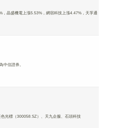
0.48%，晶盛機電上漲5.53%，網宿科技上漲4.47%，天孚通
人為中信證券。
括藍色光標（300058.SZ）、天九企服、石頭科技