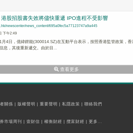
港股招股書失效將儘快重遞 IPO進程不受影響
net.hk/newscenter/news_content/695a0fec5a77123747a9a445
日 下午2:49
1月4日，億緯鋰能(300014.SZ)在互動平台表示，按照香港監管政策
信息，其後重新遞交。由於目...
查看更多
者關係
|
版權聲明
|
重要聲明
|
私隱政策
|
聯絡我們
券市場周刊
|
壹財信
|
權衡財經
|
攬富財經
|
更多...