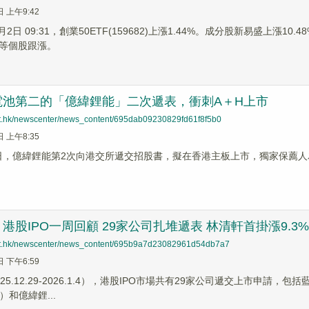
日 上午9:42
月2日 09:31，創業50ETF(159682)上漲1.44%。成分股新易盛上漲1
等個股跟漲。
電池第二的「億緯鋰能」二次遞表，衝刺A＋H上市
net.hk/newscenter/news_content/695dab09230829fd61f8f5b0
日 上午8:35
月2日，億緯鋰能第2次向港交所遞交招股書，擬在香港主板上市，獨家保薦
港股IPO一周回顧 29家公司扎堆遞表 林清軒首掛漲9.3%
net.hk/newscenter/news_content/695b9a7d23082961d54db7a7
日 下午6:59
25.12.29-2026.1.4），港股IPO市場共有29家公司遞交上市申請，包
H）和億緯鋰...