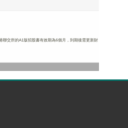
，香港聯交所的A1版招股書有效期為6個月，到期後需更新財