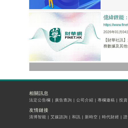
億緯鋰能：
https://www.fi
2026年01月04
【財華社訊】
務數據及其他
相關訊息
法定公告欄
|
廣告查詢
|
公司介紹
|
專欄邀稿
|
投資
友情鏈接
清博智能
|
艾媒諮詢
|
和訊
|
新時空
|
時代財經
|
證