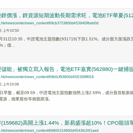
鋰價漲，鋰資源短期波動長期需求旺，電池ETF華夏(512
net.hk/newscenter/news_content/69cb3753800d4539409beb0d
日 上午10:50
3月31日10:35，中證電池主題指數(931719)下跌1.51%。成分股方面
%；億...
儲能」被獨立寫入報告，電池ETF嘉實(562880)一鍵
net.hk/newscenter/news_content/69b0cf93800d45f2308f6f18
日 上午10:08
11日早盤，截至09:59，中證電池主題指數強勢上漲2.59%，成分股首航新
陽光電源，德業股份等個股跟漲。
F(159682)高開上漲1.44%，新易盛漲超10%！CPO
net.hk/newscenter/news_content/69800154800d45436c591aed