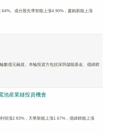
漲2.64%。成分股先導智能上漲4.90%，廈鎢新能上漲
A+輪數億元融資。本輪投資方包括深圳儲能基金、億緯鋰
聚焦電池産業鏈投資機會
達利領漲2.83%，天華新能上漲1.67%，億緯鋰能上漲