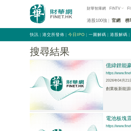
財華智庫網
FINTV
F
港股100強
官網
榜
快訊
港交所發佈
今日IPO
一圖解碼
港股解碼
搜尋結果
億緯鋰能豪
https://www.fi
2026年04月21
創業板新能源E
電池板塊震
https://www.fi