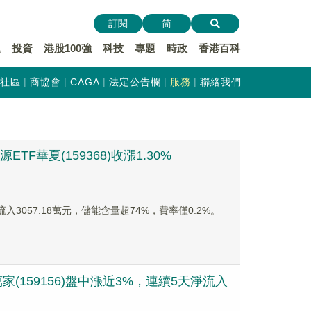
訂閱
简
遞
投資
港股100強
科技
專題
時政
香港百科
社區
商協會
CAGA
法定公告欄
服務
聯絡我們
華夏(159368)收漲1.30%
流入3057.18萬元，儲能含量超74%，費率僅0.2%。
159156)盤中漲近3%，連續5天淨流入