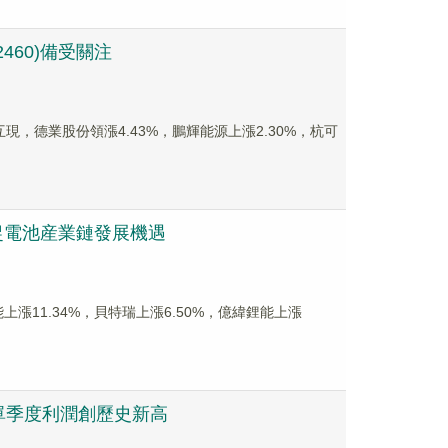
460)備受關注
漲跌互現，德業股份領漲4.43%，鵬輝能源上漲2.30%，杭可
捕捉電池産業鏈發展機遇
能上漲11.34%，貝特瑞上漲6.50%，億緯鋰能上漲
龍頭單季度利潤創歷史新高