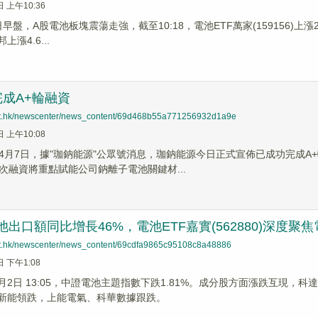
日 上午10:36
8日早盤，A股電池板塊震蕩走強，截至10:18，電池ETF萬家(159156)上
上漲4.6...
成A+輪融資
net.hk/newscenter/news_content/69d468b55a771256932d1a9e
日 上午10:08
4月7日，據"珈鈉能源"公眾號消息，珈鈉能源今日正式宣佈已成功完成
次融資將重點賦能公司鈉離子電池關鍵材...
電池出口額同比增長46%，電池ETF嘉實(562880)深度
net.hk/newscenter/news_content/69cdfa9865c95108c8a48886
日 下午1:08
4月2日 13:05，中證電池主題指數下跌1.81%。成分股方面漲跌互現，科
首航新能領跌，上能電氣、科華數據跟跌。