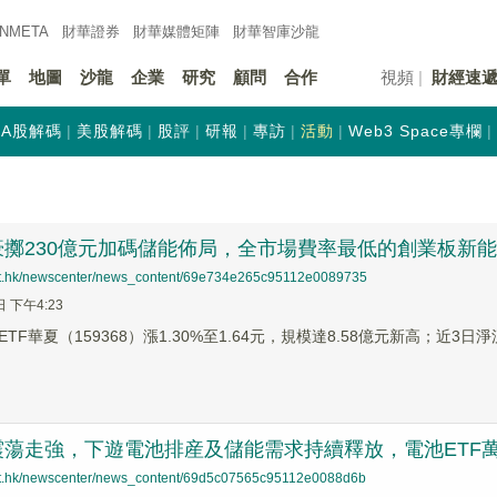
INMETA
財華證券
財華
媒體矩陣
財華
智庫沙龍
單
地圖
沙龍
企業
研究
顧問
合作
視頻
財經速
A股解碼
美股解碼
股評
研報
專訪
活動
Web3 Space專欄
擲230億元加碼儲能佈局，全市場費率最低的創業板新能源ETF
net.hk/newscenter/news_content/69e734e265c95112e0089735
日 下午4:23
TF華夏（159368）漲1.30%至1.64元，規模達8.58億元新高；近3日淨
蕩走強，下遊電池排産及儲能需求持續釋放，電池ETF萬家(
net.hk/newscenter/news_content/69d5c07565c95112e0088d6b