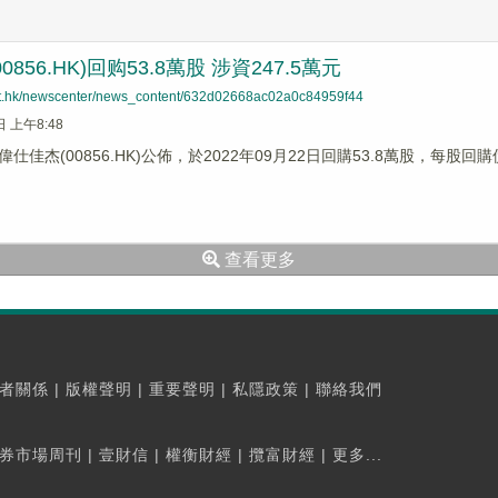
856.HK)回购53.8萬股 涉資247.5萬元
net.hk/newscenter/news_content/632d02668ac02a0c84959f44
日 上午8:48
仕佳杰(00856.HK)公佈，於2022年09月22日回購53.8萬股，每股回購價
查看更多
者關係
|
版權聲明
|
重要聲明
|
私隱政策
|
聯絡我們
券市場周刊
|
壹財信
|
權衡財經
|
攬富財經
|
更多...