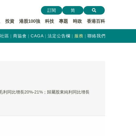
訂閱
简
遞
投資
港股100強
科技
專題
時政
香港百科
社區
商協會
CAGA
法定公告欄
服務
聯絡我們
%；毛利同比增長20%-21%；歸屬股東純利同比增長