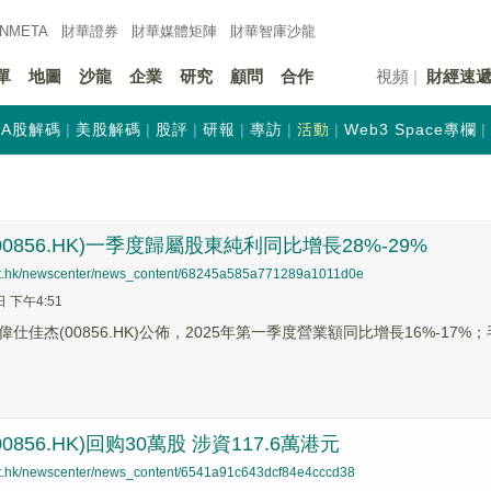
INMETA
財華證券
財華
媒體矩陣
財華
智庫沙龍
單
地圖
沙龍
企業
研究
顧問
合作
視頻
財經速
A股解碼
美股解碼
股評
研報
專訪
活動
Web3 Space專欄
0856.HK)一季度歸屬股東純利同比增長28%-29%
net.hk/newscenter/news_content/68245a585a771289a1011d0e
日 下午4:51
仕佳杰(00856.HK)公佈，2025年第一季度營業額同比增長16%-17
0856.HK)回购30萬股 涉資117.6萬港元
net.hk/newscenter/news_content/6541a91c643dcf84e4cccd38