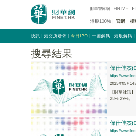
財華智庫網
FINTV
F
港股100強
官網
榜
快訊
港交所發佈
今日IPO
一圖解碼
港股解碼
搜尋結果
偉仕佳杰(0
https://www.fi
2025年05月14
【財華社訊】偉
28%-29%。
偉仕佳杰(0
https://www.fi