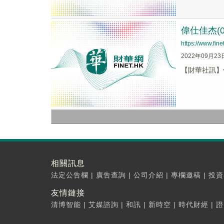
偉仕佳杰(00
https://www.fi
2022年09月23
【財華社訊】偉
相關訊息
法定公告欄
|
廣告查詢
|
公司介紹
|
專欄邀稿
|
投資
友情鏈接
清博智能
|
艾媒諮詢
|
和訊
|
新時空
|
時代財經
|
證