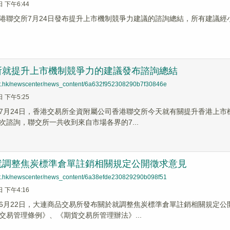
日 下午6:44
港聯交所7月24日發布提升上市機制競爭力建議的諮詢總結，所有建議
所就提升上市機制競爭力的建議發布諮詢總結
net.hk/newscenter/news_content/6a632f952308290b7f30846e
日 下午5:25
7月24日，香港交易所全資附屬公司香港聯交所今天就有關提升香港上
次諮詢，聯交所一共收到來自市場各界的7...
就調整焦炭標準倉單註銷相關規定公開徵求意見
net.hk/newscenter/news_content/6a38efde230829290b098f51
日 下午4:16
6月22日，大連商品交易所發布關於就調整焦炭標準倉單註銷相關規定
交易管理條例》、《期貨交易所管理辦法》...