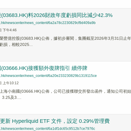
03683.HK)料2026財政年度虧損同比減少42.3%
net.hk/newscenter/news_content/6a2a78c2230829cf9d409a9b
日 下午4:46
豐億控股(03683.HK)公佈，據初步審閱，集團截至2026年3月31日止
損，相較2025...
03666.HK)接獲額外復牌指引 續停牌
net.hk/newscenter/news_content/6a20e233230829b1319115ce
日 上午10:12
上海小南國(03666.HK)公佈，公司已接獲聯交所發出函件，通知公司初始
3.25及3....
e 更新 Hyperliquid ETF 文件，設定 0.29%管理費
net.hk/newscenter/news_content/6a1df1dc65c9512b7ce7976c