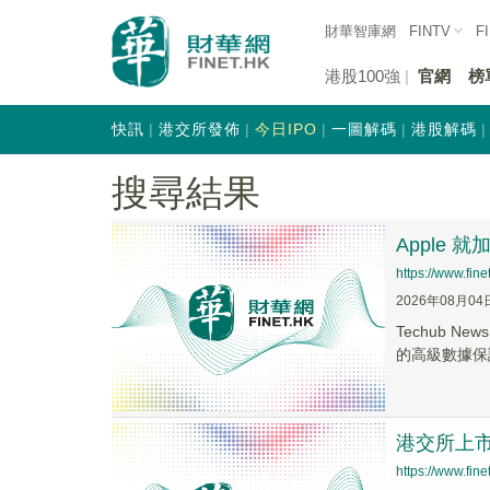
財華智庫網
FINTV
F
港股100強
官網
榜
快訊
港交所發佈
今日IPO
一圖解碼
港股解碼
搜尋結果
Apple
https://www.fi
2026年08月04
Techub 
的高級數據保護
港交所上市
https://www.fi