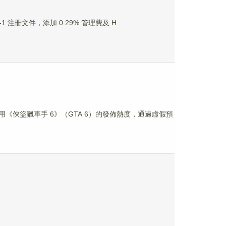
的 S-1 注冊文件，添加 0.29% 管理費及 H...
分子正利用《俠盜獵車手 6》（GTA 6）的發佈熱度，通過虛假預