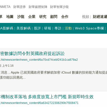
INMETA
財華證券
財華
媒體矩陣
財華
智庫沙龍
單
地圖
沙龍
企業
研究
顧問
合作
視頻
財經速
A股解碼
美股解碼
股評
研報
專訪
活動
Web3 Space專欄
 就加密數據訪問令對英國政府提起訴訟
net.hk/newscenter/news_content/6a70cd74cebf241b1ca879a2
日 上午1:16
News 消息，Apple 已就英國政府要求解鎖加密 iCloud 數據的技術
功能以回應此...
機制改革落地 多維度放寬上市門檻 新規即時生效
net.hk/newscenter/news_content/6a6342722308290b7f308471