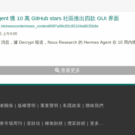
gent 獲 10 萬 GitHub stars 社區推出四款 GUI 界面
net.hk/newscenter/news_content/69f7a99c65c95104a8635b9e
日 上午4:00
s 消息，據 Decrypt 報道，Nous Research 的 Hermes Agent 在 10 周内
查看更多
者關係
|
版權聲明
|
重要聲明
|
私隱政策
|
聯絡我們
券市場周刊
|
壹財信
|
權衡財經
|
攬富財經
|
更多...