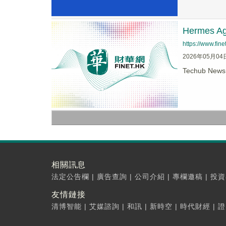
Hermes A
https://www.fi
2026年05月04
Techub New
相關訊息
法定公告欄
|
廣告查詢
|
公司介紹
|
專欄邀稿
|
投資
友情鏈接
清博智能
|
艾媒諮詢
|
和訊
|
新時空
|
時代財經
|
證