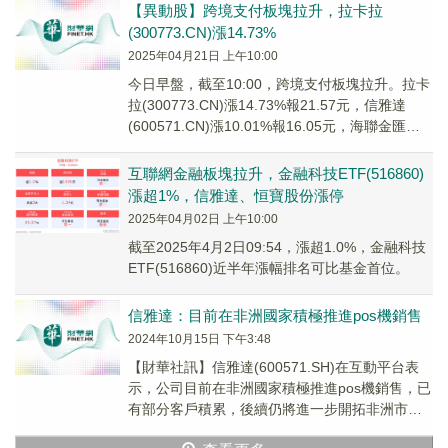
【異動股】跨境支付板塊拉升，拉卡拉
(300773.CN)漲14.73%
2025年04月21日 上午10:00
今日早盤，截至10:00，跨境支付板塊拉升。拉卡
拉(300773.CN)漲14.73%報21.57元，信雅達
(600571.CN)漲10.01%報16.05元，海聯金匯
(0025...
互聯網金融板塊拉升，金融科技ETF(516860)
漲超1%，信雅達、恒寶股份漲停
2025年04月02日 上午10:00
截至2025年4月2日09:54，漲超1.0%，金融科技
ETF(516860)近半年漲幅排名可比基金首位。
信雅達：目前在非洲國家積極推進pos機銷售
2024年10月15日 下午3:48
【財華社訊】信雅達(600571.SH)在互動平台表
示，公司目前在非洲國家積極推進pos機銷售，已
有部分客戶積累，後續仍將進一步開拓非洲市
場。