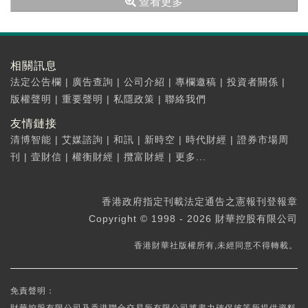
查看更多
相關訊息
法定公告欄
|
廣告查詢
|
公司介紹
|
專欄邀稿
|
投資者關係
|
版權聲明
|
重要聲明
|
私隱政策
|
聯絡我們
友情鏈接
清博智能
|
艾媒諮詢
|
和訊
|
新時空
|
時代財經
|
證券市場周
刊
|
壹財信
|
權衡財經
|
攬富財經
|
更多...
香港政府指定刊載法定通告之憲報刊登報章
Copyright © 1998 - 2026 財華控股有限公司
香港財華社版權所有,未經同意不得轉載。
免責聲明：