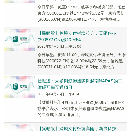
今日早盤，截至09:30，數字水印板塊低開。恒信
東方(300081.CN)跌17.43%報5.92元，東方國信
(300166.CN)跌2.00%報11.74元，鴻博股份
(0022...
【異動股】跨境支付板塊拉升，天陽科技
(300872.CN)漲13.96%
2025年07月04日 上午11:00
今日早盤，截至11:00，跨境支付板塊拉升。天陽
科技(300872.CN)漲13.96%報23.59元，信雅達
(600571.CN)漲10.03%報18.54元，京北方
(0029...
信雅達：未參與銀聯國際與越南NAPAS的二
維碼互聯互通項目
2025年04月25日 下午4:14
【財華社訊】4月25日，信雅達(600571.SH)在互
動平台表示，公司未參與銀聯國際與越南NAPAS
的二維碼互聯互通項目。
【異動股】跨境支付板塊高開，新晨科技