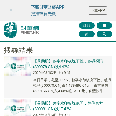
財華智庫網
FINTV
FINMETA
財華證券
媒體矩陣
下載財華財經APP
×
下載APP
智庫沙龍
聯絡我們
把握投資先機
訂閱
简
搜尋結果
【異動股】數字水印板塊下挫，數碼視訊
(300079.CN)跌4.43%
2026年03月02日 上午9:45
今日早盤，截至09:45，數字水印板塊下挫。數碼
視訊(300079.CN)跌4.43%報6.04元，東方國信
(300166.CN)跌4.08%報13.16元，科藍軟件
(30066...
【異動股】數字水印板塊低開，恒信東方
(300081.CN)跌17.43%
2025年08月13日 上午9:31