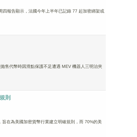
sis 周四報告顯示，法國今年上半年已記錄 77 起加密綁架或
擊者在後續抛售代幣時因滑點保護不足遭遇 MEV 機器人三明治夾
明確規則
兩黨大量合作，旨在為美國加密貨幣行業建立明確規則，而 70%的美