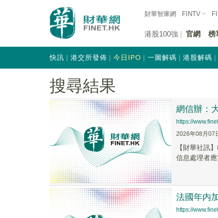
財華智庫網
FINTV
F
港股100強
官網
榜
快訊
港交所發佈
今日IPO
一圖解碼
港股解碼
搜尋結果
網信辦：
https://www.fi
2026年08月07
【財華社訊】
信息處理者應
法國年内加
https://www.fi