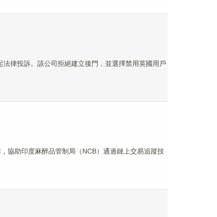
能力通知提起法律投訴。該公司拒絕建立後門，並選擇禁用英國用戶
DSCI 合作，協助印度麻醉品管制局（NCB）通過鏈上交易追蹤技