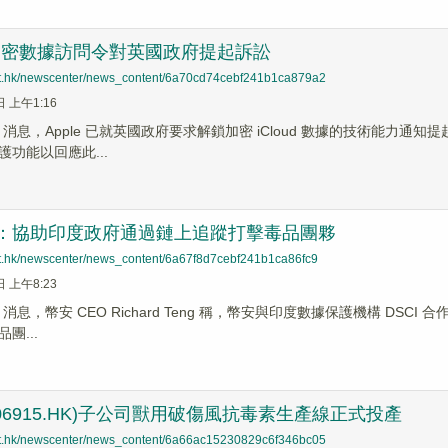
 就加密數據訪問令對英國政府提起訴訟
net.hk/newscenter/news_content/6a70cd74cebf241b1ca879a2
日 上午1:16
News 消息，Apple 已就英國政府要求解鎖加密 iCloud 數據的技術
功能以回應此...
O：協助印度政府通過鏈上追蹤打擊毒品團夥
net.hk/newscenter/news_content/6a67f8d7cebf241b1ca86fc9
日 上午8:23
News 消息，幣安 CEO Richard Teng 稱，幣安與印度數據保護機構 
團...
06915.HK)子公司獸用破傷風抗毒素生產線正式投產
net.hk/newscenter/news_content/6a66ac15230829c6f346bc05