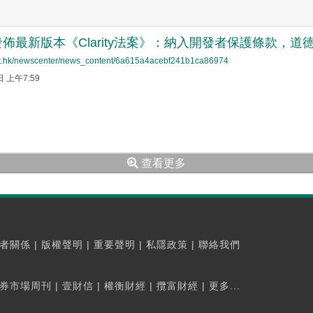
佈最新版本《Clarity法案》：納入開發者保護條款，道德
net.hk/newscenter/news_content/6a615a4acebf241b1ca86974
日 上午7:59
查看更多
者關係
|
版權聲明
|
重要聲明
|
私隱政策
|
聯絡我們
券市場周刊
|
壹財信
|
權衡財經
|
攬富財經
|
更多...