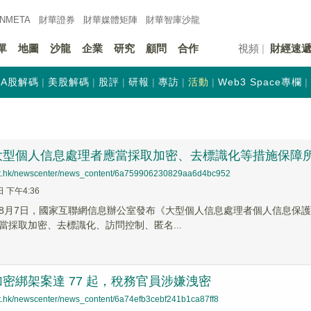
INMETA
財華證券
財華
媒體矩陣
財華
智庫沙龍
單
地圖
沙龍
企業
研究
顧問
合作
視頻
財經速
A股解碼
美股解碼
股評
研報
專訪
活動
Web3 Space專欄
大型個人信息處理者應當採取加密、去標識化等措施保障
net.hk/newscenter/news_content/6a759906230829aa6d4bc952
日 下午4:36
8月7日，國家互聯網信息辦公室發布《大型個人信息處理者個人信息保護
當採取加密、去標識化、訪問控制、匿名...
密綁架案達 77 起，稅務官員涉嫌洩密
net.hk/newscenter/news_content/6a74efb3cebf241b1ca87ff8