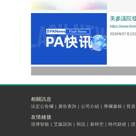
美參議院發
https://www.fi
2026年07月23
相關訊息
法定公告欄
|
廣告查詢
|
公司介紹
|
專欄邀稿
|
投資
友情鏈接
清博智能
|
艾媒諮詢
|
和訊
|
新時空
|
時代財經
|
證