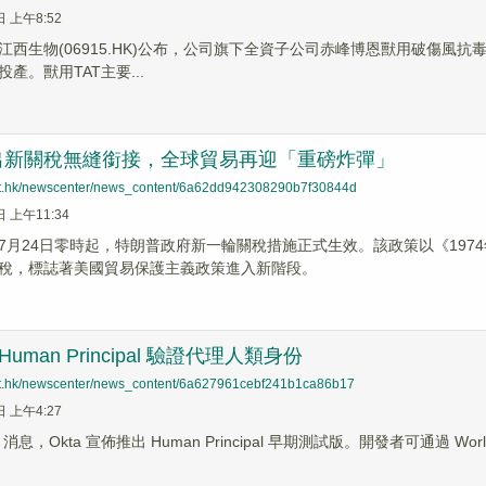
日 上午8:52
西生物(06915.HK)公布，公司旗下全資子公司赤峰博恩獸用破傷風抗毒素
產。獸用TAT主要...
出新關稅無縫銜接，全球貿易再迎「重磅炸彈」
net.hk/newscenter/news_content/6a62dd942308290b7f30844d
日 上午11:34
7月24日零時起，特朗普政府新一輪關稅措施正式生效。該政策以《197
稅，標誌著美國貿易保護主義政策進入新階段。
 Human Principal 驗證代理人類身份
net.hk/newscenter/news_content/6a627961cebf241b1ca86b17
日 上午4:27
ews 消息，Okta 宣佈推出 Human Principal 早期測試版。開發者可通過