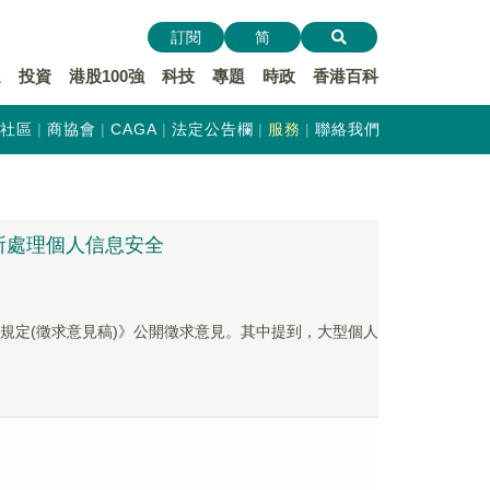
訂閱
简
遞
投資
港股100強
科技
專題
時政
香港百科
社區
商協會
CAGA
法定公告欄
服務
聯絡我們
所處理個人信息安全
規定(徵求意見稿)》公開徵求意見。其中提到，大型個人