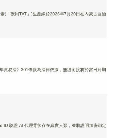
(「獸用TAT」)生產線於2026年7月20日在內蒙古自治
4年貿易法》301條款為法律依據，無縫銜接將於當日到期
 World ID 驗證 AI 代理背後存在真實人類，並將證明加密綁定