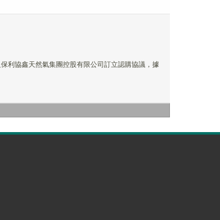
與認購人保利協鑫天然氣集團控股有限公司訂立認購協議，據