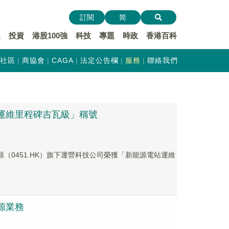
訂閱
简
遞
投資
港股100強
科技
專題
時政
香港百科
社區
商協會
CAGA
法定公告欄
服務
聯絡我們
運維里程碑吉瓦級」稱號
（0451.HK）旗下運營科技公司榮獲「新能源電站運維
源業務