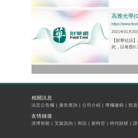
高雅光學(0
https://www.fi
2021年01月20
【財華社訊】
此，以每股0.
相關訊息
法定公告欄
|
廣告查詢
|
公司介紹
|
專欄邀稿
|
投資
友情鏈接
清博智能
|
艾媒諮詢
|
和訊
|
新時空
|
時代財經
|
證