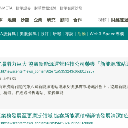
INMETA
財華證券
財華
媒體矩陣
財華
智庫沙龍
單
地圖
沙龍
企業
研究
顧問
合作
視頻
財經速
A股解碼
美股解碼
股評
研報
專訪
活動
Web3 Space專欄
市場潛力巨大 協鑫新能源運營科技公司榮獲「新能源電站
net.hk/newscenter/news_content/62e71a5353243c6bd31c9257
日 上午8:05
在山東濟南召開的第六屆新能源電站運維及後服務市場研討會上，協鑫新能源
」稱號。在經過出售電站、接觸氫能...
産業務發展至更廣泛領域 協鑫新能源積極謹慎發展清潔能
net.hk/newscenter/news_content/62d5f56c53243c6bd31c88e8