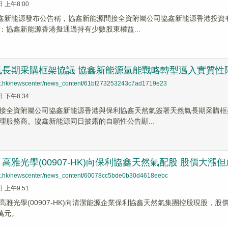
日 上午8:00
協鑫新能源發布公告稱，協鑫新能源間接全資附屬公司協鑫新能源香港投
：協鑫新能源香港擬通過持有少數股東權益...
氣長期采購框架協議 協鑫新能源氫能戰略轉型邁入實質性
net.hk/newscenter/news_content/61bf273253243c7ad1719e23
日 下午8:34
接全資附屬公司協鑫新能源香港與保利協鑫天然氣簽署天然氣長期采購框
理服務商。協鑫新能源同日披露的自願性公告顯...
高雅光學(00907-HK)向保利協鑫天然氣配股 股價大漲
net.hk/newscenter/news_content/60078cc5bde0b30d4618eebc
日 上午9:51
雅光學(00907-HK)向清潔能源企業保利協鑫天然氣集團控股現股，股價今早
萬元。