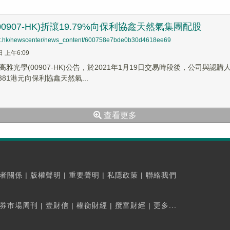
0907-HK)折讓19.79%向保利協鑫天然氣集團配股
net.hk/newscenter/news_content/600758e7bde0b30d4618ee69
日 上午6:09
高雅光學(00907-HK)公告，於2021年1月19日交易時段後，公司
381港元向保利協鑫天然氣...
查看更多
者關係
|
版權聲明
|
重要聲明
|
私隱政策
|
聯絡我們
券市場周刊
|
壹財信
|
權衡財經
|
攬富財經
|
更多...