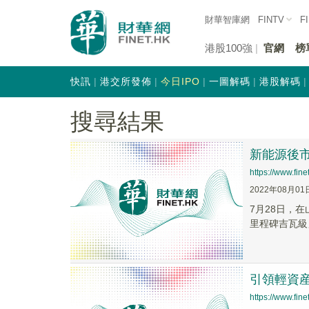
財華智庫網
FINTV
F
港股100強
官網
榜
快訊
港交所發佈
今日IPO
一圖解碼
港股解碼
搜尋結果
新能源後
https://www.fi
2022年08月01
7月28日，
里程碑吉瓦級
引領輕資
https://www.fi