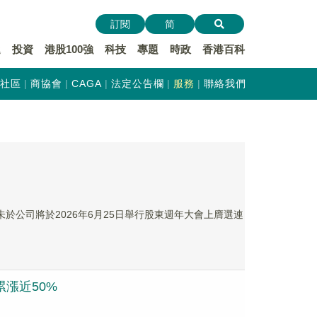
訂閱
简
遞
投資
港股100強
科技
專題
時政
香港百科
社區
商協會
CAGA
法定公告欄
服務
聯絡我們
董事)並未於公司將於2026年6月25日舉行股東週年大會上膺選連
累漲近50%