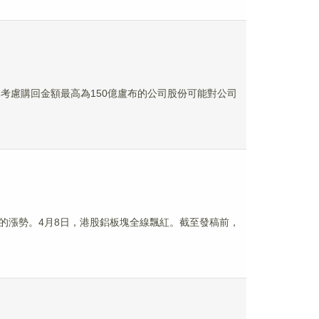
事會已考慮購回金額最高為150億盧布的公司股份可能對公司
的漲勢。4月8日，港股鋁板塊全線飄紅。截至發稿前，