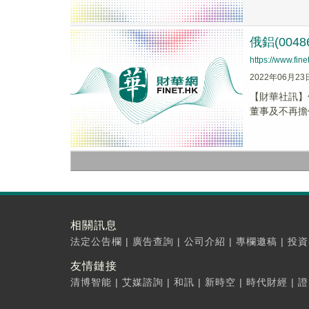
俄鋁(0048
https://www.fi
2022年06月23
【財華社訊】俄
董事及不再擔
相關訊息
法定公告欄
|
廣告查詢
|
公司介紹
|
專欄邀稿
|
投資
友情鏈接
清博智能
|
艾媒諮詢
|
和訊
|
新時空
|
時代財經
|
證