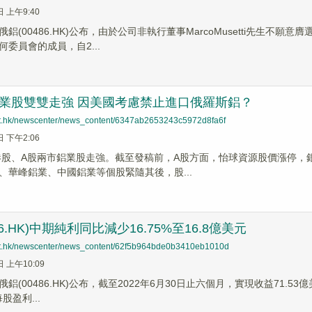
日 上午9:40
鋁(00486.HK)公布，由於公司非執行董事MarcoMusetti先生
委員會的成員，自2...
鋁業股雙雙走強 因美國考慮禁止進口俄羅斯鋁？
net.hk/newscenter/news_content/6347ab2653243c5972d8fa6f
日 下午2:06
，港股、A股兩市鋁業股走強。截至發稿前，A股方面，怡球資源股價漲停，
、華峰鋁業、中國鋁業等個股緊隨其後，股...
86.HK)中期純利同比減少16.75%至16.8億美元
net.hk/newscenter/news_content/62f5b964bde0b3410eb1010d
日 上午10:09
鋁(00486.HK)公布，截至2022年6月30日止六個月，實現收益71.53
每股盈利...