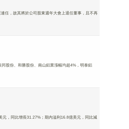
不願意膺選連任，故其將於公司股東週年大會上退任董事，且不再
銀邦股份、和勝股份、南山鋁業漲幅均超4%，明泰鋁
億美元，同比增長31.27%；期內溢利16.8億美元，同比減