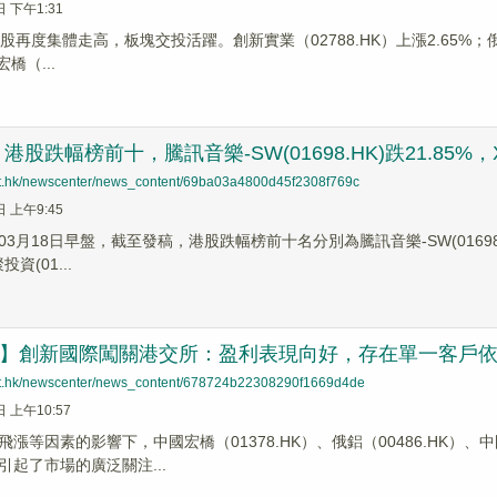
日 下午1:31
股再度集體走高，板塊交投活躍。創新實業（02788.HK）上漲2.65%；俄鋁（
宏橋（...
股跌幅榜前十，騰訊音樂-SW(01698.HK)跌21.85%，XI二
net.hk/newscenter/news_content/69ba03a4800d45f2308f769c
日 上午9:45
3月18日早盤，截至發稿，港股跌幅榜前十名分別為騰訊音樂-SW(01698.HK)
投資(01...
前哨】創新國際闖關港交所：盈利表現向好，存在單一客戶
net.hk/newscenter/news_content/678724b22308290f1669d4de
日 上午10:57
漲等因素的影響下，中國宏橋（01378.HK）、俄鋁（00486.HK）、
引起了市場的廣泛關注...