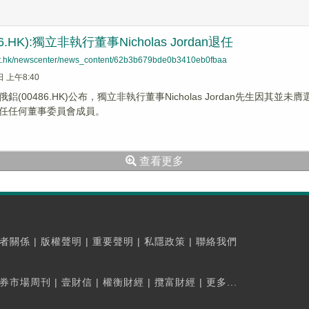
6.HK):獨立非執行董事Nicholas Jordan退任
net.hk/newscenter/news_content/62b3b679bde0b3410eb0fbaa
日 上午8:40
鋁(00486.HK)公布，獨立非執行董事Nicholas Jordan先生因其
任任何董事委員會成員。
查看更多
者關係
|
版權聲明
|
重要聲明
|
私隱政策
|
聯絡我們
券市場周刊
|
壹財信
|
權衡財經
|
攬富財經
|
更多...