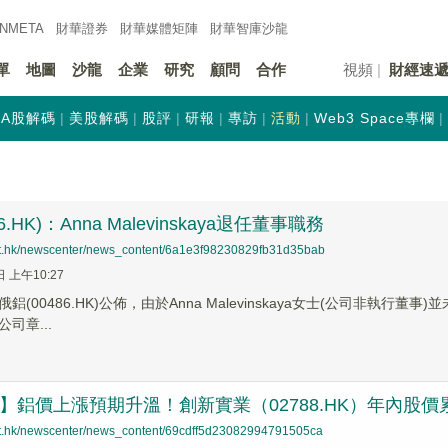
INMETA
財華證券
財華
媒體矩陣
財華
智庫沙龍
單
地圖
沙龍
企業
研究
顧問
合作
視頻
財經速
A股解碼
美股解碼
股評
研報
專訪
活動
Web3 Space專欄
6.HK)：Anna Malevinskaya退任董事職務
net.hk/newscenter/news_content/6a1e3f98230829fb31d35bab
日 上午10:27
鋁(00486.HK)公佈，由於Anna Malevinskaya女士(公司非執行
司章...
蹤】鋁價上漲預期升溫！創新實業（02788.HK）年內股價
net.hk/newscenter/news_content/69cdff5d23082994791505ca