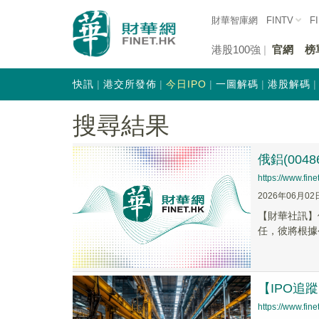
財華智庫網
FINTV
F
港股100強
官網
榜
快訊
港交所發佈
今日IPO
一圖解碼
港股解碼
搜尋結果
俄鋁(0048
https://www.fi
2026年06月02
【財華社訊】俄
任，彼將根據公
【IPO追
https://www.fi