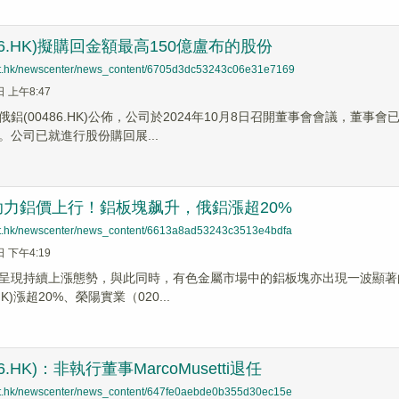
86.HK)擬購回金額最高150億盧布的股份
net.hk/newscenter/news_content/6705d3dc53243c06e31e7169
日 上午8:47
鋁(00486.HK)公佈，公司於2024年10月8日召開董事會會議，董
。公司已就進行股份購回展...
助力鋁價上行！鋁板塊飙升，俄鋁漲超20%
net.hk/newscenter/news_content/6613a8ad53243c3513e4bdfa
日 下午4:19
呈現持續上漲態勢，與此同時，有色金屬市場中的鋁板塊亦出現一波顯著
HK)漲超20%、榮陽實業（020...
6.HK)：非執行董事MarcoMusetti退任
net.hk/newscenter/news_content/647fe0aebde0b355d30ec15e